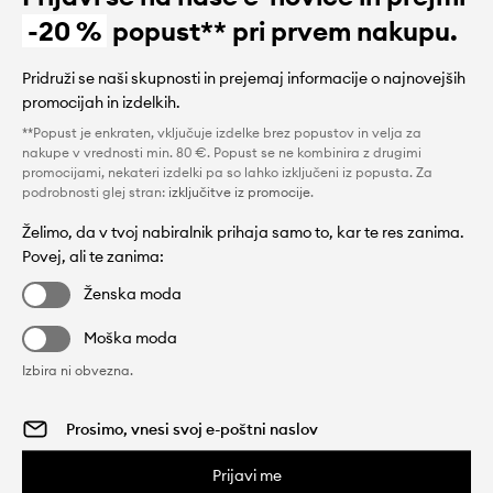
-20 %
popust** pri prvem nakupu.
Pridruži se naši skupnosti in prejemaj informacije o najnovejših
promocijah in izdelkih.
**Popust je enkraten, vključuje izdelke brez popustov in velja za
nakupe v vrednosti min. 80 €. Popust se ne kombinira z drugimi
promocijami, nekateri izdelki pa so lahko izključeni iz popusta. Za
podrobnosti glej stran:
izključitve iz promocije
.
Želimo, da v tvoj nabiralnik prihaja samo to, kar te res zanima.
Povej, ali te zanima:
Ženska moda
Moška moda
Izbira ni obvezna.
Prijavi me