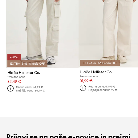
-50%
EXTRA -5 %* s kodo OFF
EXTRA -5 %* s kodo OFF
Hlače Hollister Co.
Hlače Hollister Co.
Trenutna cena:
Trenutna cena:
31,99 €
32,49 €
Redna cena:
43,99 €
Redna cena:
64,99 €
Najnižja cena:
34,99 €
Najnižja cena:
64,99 €
Prijavi se na naše e-novice in prejmi