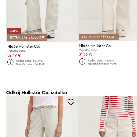
-50%
EXTRA -5 %* s kodo OFF
EXTRA -5 %* s kodo OFF
Hlače Hollister Co.
Hlače Hollister Co.
Trenutna cena:
Trenutna cena:
31,99 €
32,49 €
Redna cena:
43,99 €
Redna cena:
64,99 €
Najnižja cena:
34,99 €
Najnižja cena:
64,99 €
Odkrij Hollister Co. izdelke