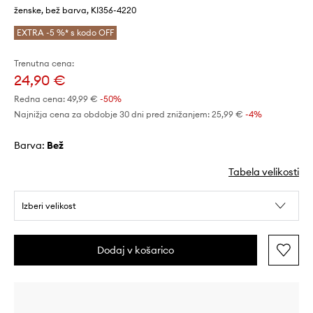
ženske, bež barva, KI356-4220
EXTRA -5 %* s kodo OFF
Trenutna cena:
24,90 €
Redna cena:
49,99 €
-50%
Najnižja cena za obdobje 30 dni pred znižanjem:
25,99 €
 -4%
Barva:
bež
Tabela velikosti
Izberi velikost
Dodaj v košarico