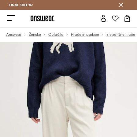
FINAL SALE %!
Prihrani z vpisom v Answear Club >
Answear
Ženske
Oblačila
Hlače in pajkice
Elegantne hlače