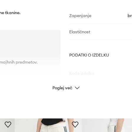
čne tkanine.
Zapenjanje
br
Elastičnost
PODATKI O IZDELKU
e majhnih predmetov.
Koda izdelka
Poglej več
Barva
Znamka
ad
Proizvajalec