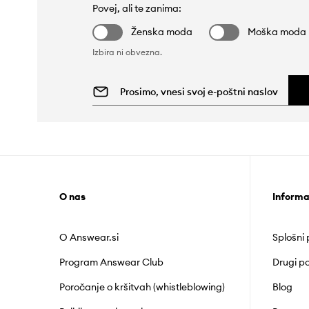
Povej, ali te zanima:
Ženska moda
Moška moda
Izbira ni obvezna.
O nas
Informa
O Answear.si
Splošni
Program Answear Club
Drugi po
Poročanje o kršitvah (whistleblowing)
Blog