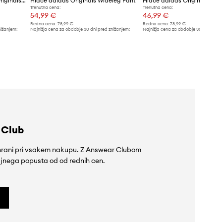
Spodnji del trenirke adidas Originals Manager Pants
Hlače adidas Originals Wideleg Pant
Hlače adidas Originals Wid
Trenutna cena:
Trenutna cena:
54,99 €
46,99 €
Redna cena:
78,99 €
Redna cena:
78,99 €
nižanjem:
Najnižja cena za obdobje 30 dni pred znižanjem:
Najnižja cena za obdobje 30 dni pred 
58,99 €
47,99 €
 Club
rihrani pri vsakem nakupu. Z Answear Clubom
jnega popusta od od rednih cen.