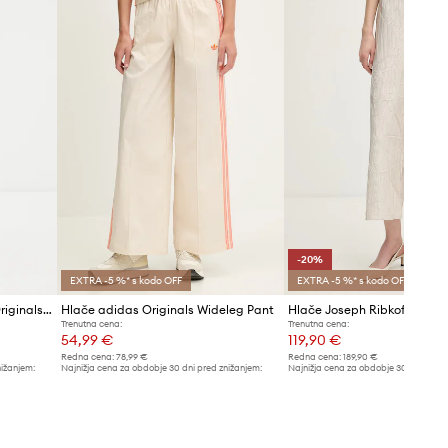
Tabela velikosti
-20%
EXTRA -5 %* s kodo OFF
EXTRA -5 %* s kodo OFF
Spodnji del trenirke adidas Originals Manager Pants
Hlače adidas Originals Wideleg Pant
Hlače Joseph Ribkoff
Trenutna cena:
Trenutna cena:
54,99 €
119,90 €
Redna cena:
78,99 €
Redna cena:
189,90 €
nižanjem:
Najnižja cena za obdobje 30 dni pred znižanjem:
Najnižja cena za obdobje 30 dni pred 
58,99 €
149,90 €