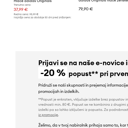
Hlače adidas Originals
Trenutna cena:
79,90 €
37,99 €
Redna cena:
95,99 €
Najnižja cena za obdobje 30 dni pred znižanjem:
47,99 €
Prijavi se na naše e-novice 
-20 %
popust** pri prve
Pridruži se naši skupnosti in prejemaj informacij
promocijah in izdelkih.
**Popust je enkraten, vključuje izdelke brez popustov i
vrednosti min. 80 €. Popust se ne kombinira z drugimi 
izdelki pa so lahko izključeni iz popusta. Za podrobnost
iz promocije
.
Želimo, da v tvoj nabiralnik prihaja samo to, kar