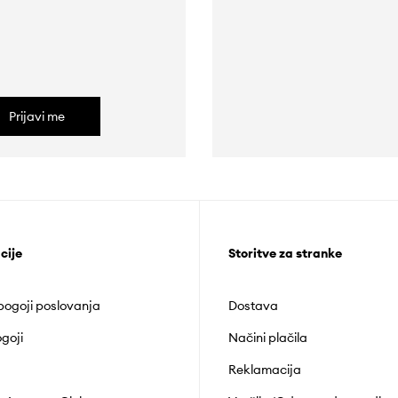
Prijavi me
cije
Storitve za stranke
 pogoji poslovanja
Dostava
goji
Načini plačila
Reklamacija