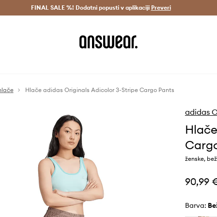
Dostava v 3 dneh >
FINAL SALE %! Dodatni popusti v aplikaciji
Prihrani z vpisom v Answear Club >
Preveri
hlače
Hlače adidas Originals Adicolor 3-Stripe Cargo Pants
adidas O
Hlače
Cargo
ženske, bež
90,99 
Barva:
be