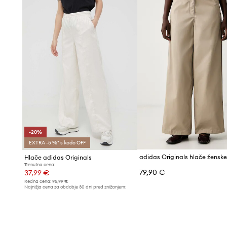
-20%
EXTRA -5 %* s kodo OFF
Hlače adidas Originals
Trenutna cena:
79,90 €
37,99 €
Redna cena:
95,99 €
Najnižja cena za obdobje 30 dni pred znižanjem:
47,99 €