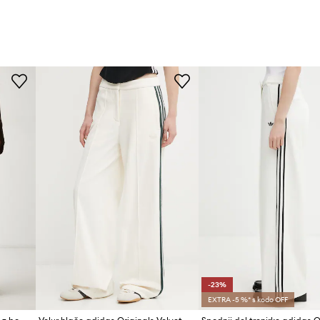
-23%
EXTRA -5 %* s kodo OFF