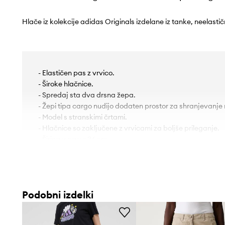
Hlače iz kolekcije adidas Originals izdelane iz tanke, neelasti
- Elastičen pas z vrvico.
- Široke hlačnice.
- Spredaj sta dva drsna žepa.
- Žepi tipa cargo nudijo dodaten prostor za shranjevanj
- Model s stranskimi črtami.
- Hlačnice so zaključene z vrvicami za boljše prileganje.
- Širina v pasu: 36 cm.
- Notranja dolžina noge: 107 cm.
- Dimenzije so podane za velikost: S.
Podobni izdelki