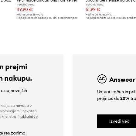
adidas Originals hlače ženske z bombažem Tailored
Velur hlače adidas Originals Velvet
Trenutna cena:
Trenutna cena:
119,90 €
51,99 €
Redna cena:
159,90 €
Redna cena:
83,99 €
Najnižja cena za obdobje 30 dni pred znižanjem:
Najnižja cena za obdobje 30 dni pred z
129,90 €
67,99 €
in prejmi
m nakupu.
Answear
e o najnovejših
Ustvari račun in p
prejmeš do
20%
tra
n velja za nakupe v
promocijami, nekateri
i glej stran:
izključitve
Izvedi več
 te res zanima.