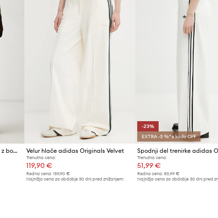
ID izdelka
-23%
EXTRA -5 %* s kodo OFF
adidas Originals hlače ženske z bombažem Tailored
Velur hlače adidas Originals Velvet
Trenutna cena:
Trenutna cena:
119,90 €
51,99 €
Redna cena:
159,90 €
Redna cena:
83,99 €
Najnižja cena za obdobje 30 dni pred znižanjem:
Najnižja cena za obdobje 30 dni pred z
129,90 €
67,99 €