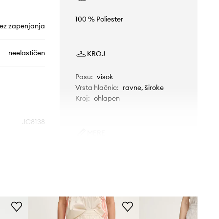
100 % Poliester
ez zapenjanja
neelastičen
KROJ
Pasu
:
visok
Vrsta hlačnic
:
ravne, široke
Kroj
:
ohlapen
JC8138
MERE
bež
Manekenka je visoka 176 cm in
nosi S
idas Originals
Standardna velikost
Priporočamo, da izbereš velikost, ki jo
običajno nosiš.