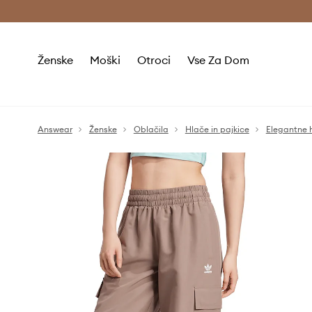
Brezplačna dostava in vračila (v vrednosti 80 € in več) >
Ženske
Moški
Otroci
Vse Za Dom
Answear
Ženske
Oblačila
Hlače in pajkice
Elegantne 