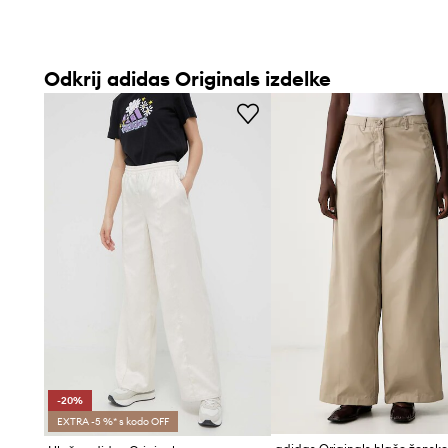
Odkrij adidas Originals izdelke
-20%
EXTRA -5 %* s kodo OFF