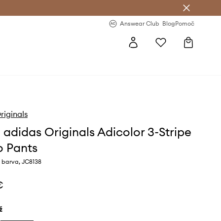
-20 % na prvo naročilo >
Premium Fashion Benefits >
Answear Club
Blog
Pomoč
riginals
 adidas Originals Adicolor 3-Stripe
 Pants
 barva, JC8138
€
ž