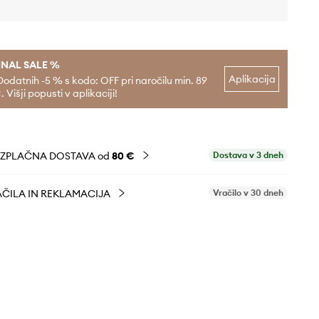
INAL SALE %
Aplikacija
Dodatnih -5 % s kodo: OFF pri naročilu min. 89
. Višji popusti v aplikaciji!
EZPLAČNA DOSTAVA od
80 €
Dostava v 3 dneh
ČILA IN REKLAMACIJA
Vračilo v 30 dneh