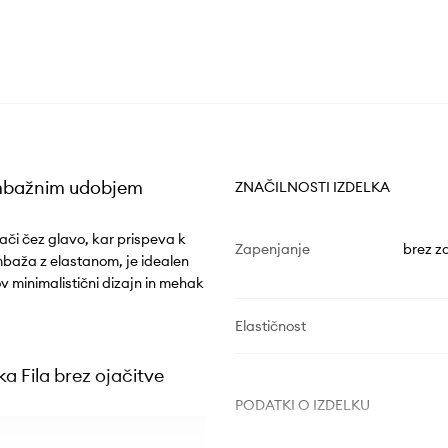
bombažnim udobjem
ZNAČILNOSTI IZDELKA
lači čez glavo, kar prispeva k
Zapenjanje
brez z
ombaža z elastanom, je idealen
ov minimalistični dizajn in mehak
Elastičnost
a Fila brez ojačitve
PODATKI O IZDELKU