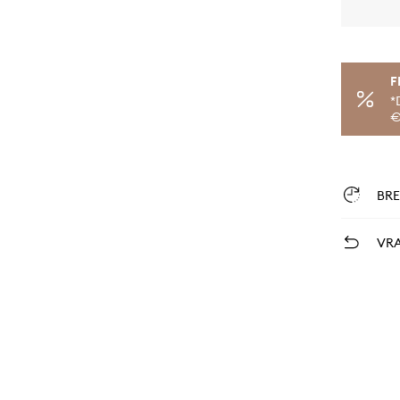
F
*
€
BR
VRA