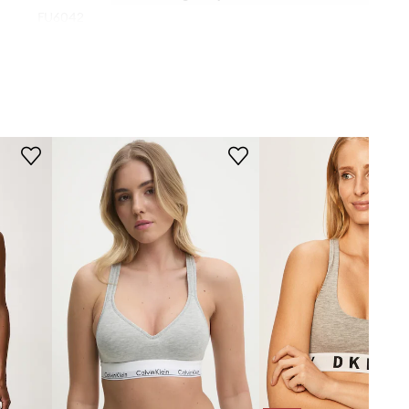
FU6042
MERE
400
Standardna velikost
siva
Priporočamo, da izbereš velikost, ki jo
običajno nosiš.
Fila
Tabela velikosti
TEHNIČNI PODATKI
Ojačitev košarice
:
brez ojačitve
Raven podpore
:
nizka