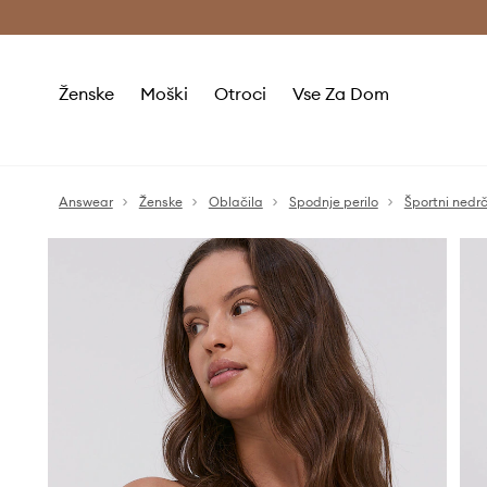
Brezplačna dostava in vračila (v vrednosti 80 € in več) >
Ženske
Moški
Otroci
Vse Za Dom
Answear
Ženske
Oblačila
Spodnje perilo
Športni nedrč