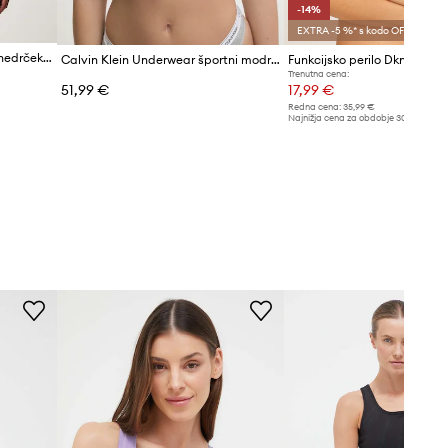
-14%
EXTRA -5 %* s kodo OFF
adidas Performance športni nedrček Optime Essentials
Calvin Klein Underwear športni modrček
Funkcijsko perilo Dkny
Trenutna cena:
51,99 €
17,99 €
Redna cena:
35,99 €
Najnižja cena za obdobje 30 dni pred 
20,99 €