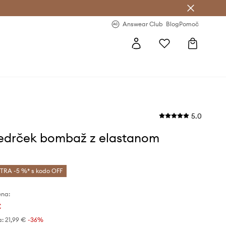
-20 % na prvo naročilo >
Premium Fashion Benefits >
Answear Club
Blog
Pomoč
5.0
nedrček bombaž z elastanom
TRA -5 %* s kodo OFF
ena:
€
a:
21,99 €
-36%