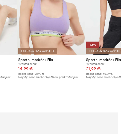
-12%
EXTRA -5 %* s kodo OFF
EXTRA -5 %* s kodo OFF
Športni modrček Fila
Športni modrček Fila Rebor
Trenutna cena:
Trenutna cena:
14,99 €
21,99 €
Redna cena:
23,99 €
Redna cena:
40,99 €
nižanjem:
Najnižja cena za obdobje 30 dni pred znižanjem:
Najnižja cena za obdobje 30 dni pred 
15,99 €
24,99 €