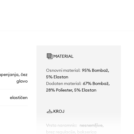
MATERIAL
Osnovni material
:
95% Bombaž,
apenjanja, čez
5% Elastan
glavo
Dodaten material
:
67% Bombaž,
28% Poliester, 5% Elastan
elastičen
KROJ
Vrsta naramnic
:
nesnemljive,
brez regulacije, bokserica