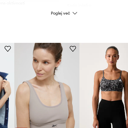
vne aktivnosti
Koda izdelka
Poglej več
kar prispeva k
Barva proizvajalca
 udobju
Barva
oblačenje in slačenje
Znamka
obodi gibanja rok
ID izdelka
drugimi kosi oblačil