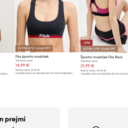
-12%
EXTRA -5 %* s kodo OFF
EXTRA -5 %* s kodo OFF
Fila športni modrček
Športni modrček Fila Reut
Trenutna cena:
Trenutna cena:
14,99 €
21,99 €
Redna cena:
21,99 €
Redna cena:
40,99 €
Najnižja cena za obdobje 30 dni pred znižanjem:
žanjem:
Najnižja cena za obdobje 30 dni pred z
15,99 €
24,99 €
in prejmi