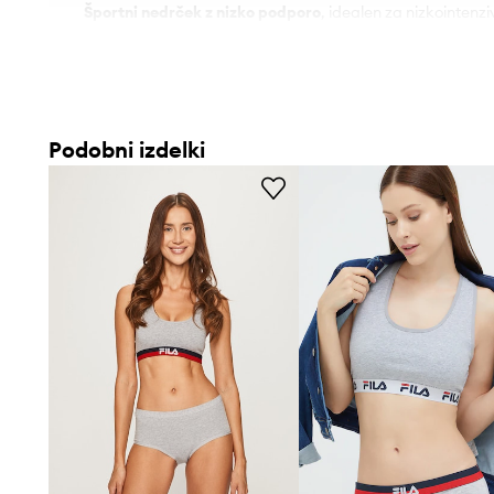
Športni nedrček z nizko podporo
, idealen za nizkointenzi
Izdelan iz
elastične pletenine iz bombaža z elastanom
, 
mehkobi in prilagodljivosti
Košarice brez ojačitve
prispevajo k naravni obliki prsi in
Podobni izdelki
Konstrukcija,
ki se oblači čez glavo
, omogoča enostavno 
Naramnice tipa bokserica
prispevajo k stabilnosti in sv
Gladka, siva tekstura
omogoča enostavno kombiniranje z 