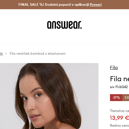
Dostava v 3 dneh >
FINAL SALE %! Dodatni popusti v aplikaciji
Prihrani z vpisom v Answear Club >
Preveri
ki
Fila nedrček bombaž z elastanom
Fila
Fila 
siv FU6042
-17%
EX
Trenutna c
13,99 
Redna cen