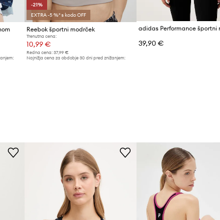
-21%
EXTRA -5 %* s kodo OFF
anom
Reebok športni modrček
Trenutna cena:
39,90 €
10,99 €
Redna cena:
37,99 €
žanjem:
Najnižja cena za obdobje 30 dni pred znižanjem:
13,99 €