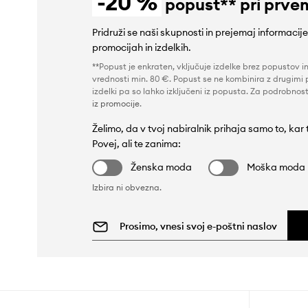
-20 %
popust** pri prve
Pridruži se naši skupnosti in prejemaj informacij
promocijah in izdelkih.
**Popust je enkraten, vključuje izdelke brez popustov i
vrednosti min. 80 €. Popust se ne kombinira z drugimi 
izdelki pa so lahko izključeni iz popusta. Za podrobnost
iz promocije
.
Želimo, da v tvoj nabiralnik prihaja samo to, kar
Povej, ali te zanima:
Ženska moda
Moška moda
Izbira ni obvezna.