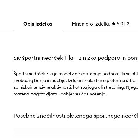
Opis izdelka
Mnenja o izdelku
5.0
2
Siv športni nedrček Fila – z nizko podporo in 
Športni nedrček Fila je model z nizko stopnjo podpore, ki se ob
svobodi gibanja in udobju. Izdelan iz elastične pletenine iz b
za nizkointenzivne aktivnosti, kot sta joga ali stretching. Njeg
material zagotavljata udobje ves čas nošenja.
Posebne značilnosti pletenega športnega nedrčk