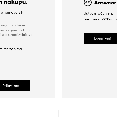
m nakupu.
Answear
e o najnovejših
Ustvari račun in p
prejmeš do
20%
tra
n velja za nakupe v
promocijami, nekateri
i glej stran:
izključitve
Izvedi več
 te res zanima.
Prijavi me