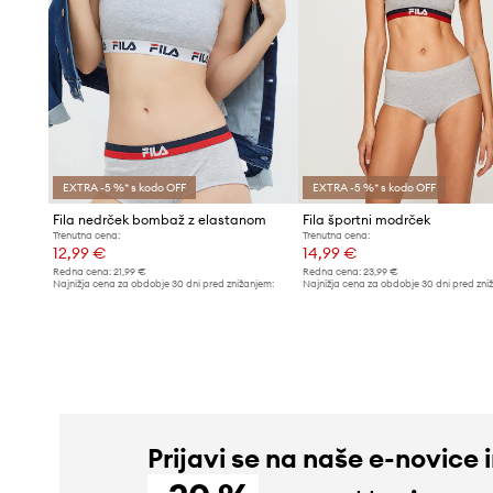
EXTRA -5 %* s kodo OFF
EXTRA -5 %* s kodo OFF
Fila nedrček bombaž z elastanom
Fila športni modrček
Trenutna cena:
Trenutna cena:
12,99 €
14,99 €
Redna cena:
21,99 €
Redna cena:
23,99 €
Najnižja cena za obdobje 30 dni pred znižanjem:
Najnižja cena za obdobje 30 dni pred zni
13,99 €
15,99 €
Prijavi se na naše e-novice 