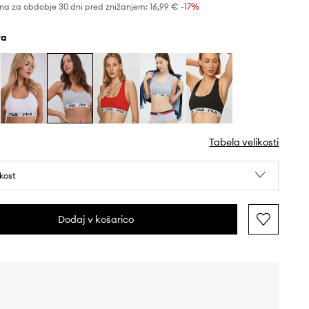
na za obdobje 30 dni pred znižanjem:
16,99 €
 -17%
va
Tabela velikosti
ikost
Dodaj v košarico