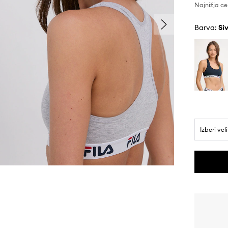
Najnižja ce
Barva:
si
Izberi vel