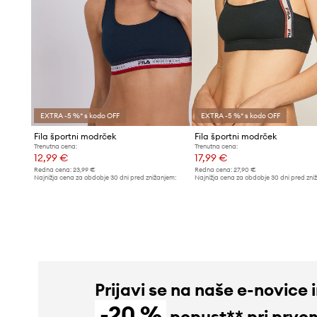
EXTRA -5 %* s kodo OFF
EXTRA -5 %* s kodo OFF
Fila športni modrček
Fila športni modrček
Trenutna cena:
Trenutna cena:
12,99 €
17,99 €
Redna cena:
23,99 €
Redna cena:
27,90 €
Najnižja cena za obdobje 30 dni pred znižanjem:
Najnižja cena za obdobje 30 dni pred zni
13,99 €
18,99 €
Prijavi se na naše e-novice 
-20 %
popust** pri prve