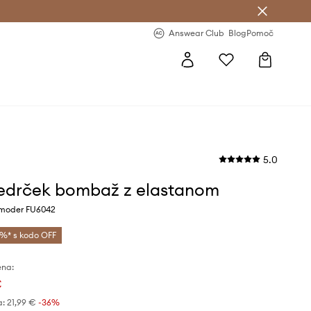
-20 % na prvo naročilo >
Premium Fashion Benefits >
Answear Club
Blog
Pomoč
5.0
nedrček bombaž z elastanom
 moder FU6042
%* s kodo OFF
ena:
€
a:
21,99 €
-36%