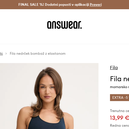
Dostava v 3 dneh >
FINAL SALE %! Dodatni popusti v aplikaciji
Prihrani z vpisom v Answear Club >
Preveri
ki
Fila nedrček bombaž z elastanom
Fila
Fila 
mornarsko
EXTRA -5 
Trenutna c
13,99 
Redna cen