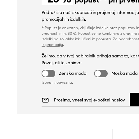
Pridruži se naši skupnosti in prejemaj informacij
promocijah in izdelkih.
**Popust je enkraten, vključuje izdelke brez popustov i
vrednosti min. 80 €. Popust se ne kombinira z drugimi 
izdelki pa so lahko izključeni iz popusta. Za podrobnost
iz promocije
.
Želimo, da v tvoj nabiralnik prihaja samo to, kar
Povej, ali te zanima:
Ženska moda
Moška moda
Izbira ni obvezna.