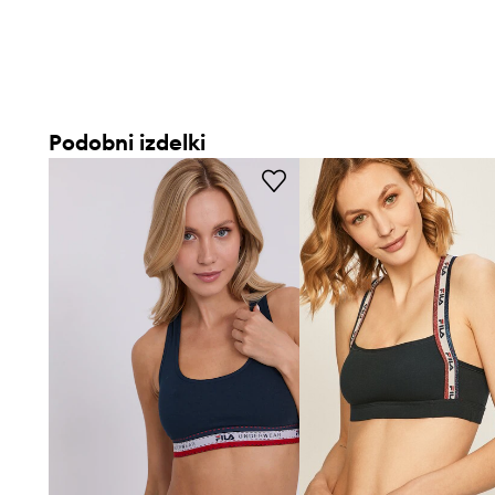
Športni nedrček z nizko podporo
, idealen za nizkointenzi
Izdelan iz
elastične bombažne pletenine z elastanom
, k
in prileganje
Podobni izdelki
Košarice brez ojačitve
zagotavljajo naravno obliko prsi 
Zasnova, ki se
oblači čez glavo
, omogoča enostavno obla
Naramnice tipa bokserica
zagotavljajo stabilnost in sv
Gladka, mornarsko modra tekstura
omogoča enostavno 
drugimi kosi oblačil