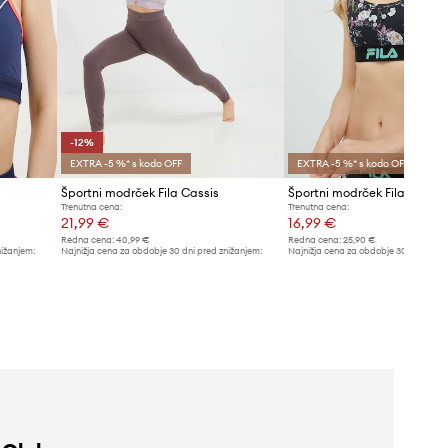
-12%
EXTRA -5 %* s kodo OFF
EXTRA -5 %* s kodo OFF
Športni modrček Fila Cassis
Športni modrček Fila
Trenutna cena:
Trenutna cena:
21,99 €
16,99 €
Redna cena:
40,99 €
Redna cena:
25,90 €
nižanjem:
Najnižja cena za obdobje 30 dni pred znižanjem:
Najnižja cena za obdobje 30 dni pred 
24,99 €
17,99 €