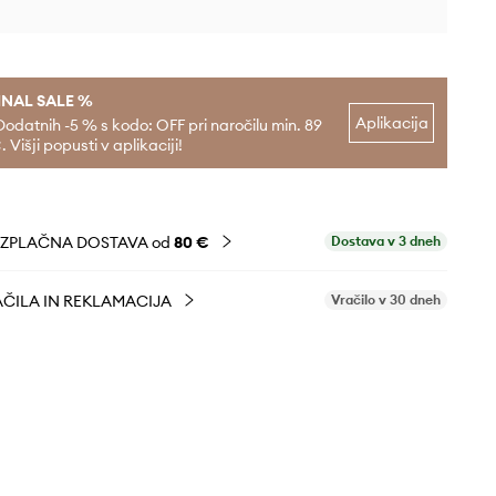
INAL SALE %
Aplikacija
Dodatnih -5 % s kodo: OFF pri naročilu min. 89
. Višji popusti v aplikaciji!
EZPLAČNA DOSTAVA od
80 €
Dostava v 3 dneh
ČILA IN REKLAMACIJA
Vračilo v 30 dneh