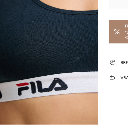
F
*
€
BR
VRA