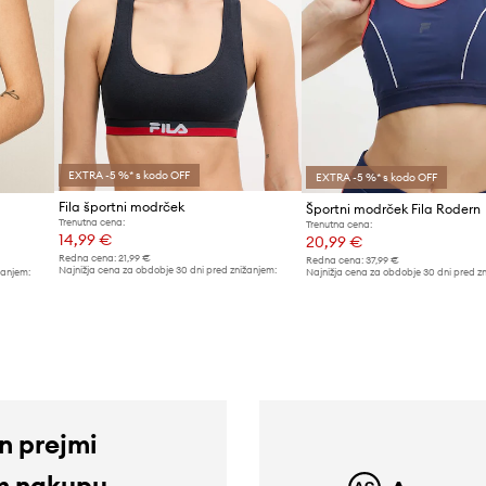
EXTRA -5 %* s kodo OFF
EXTRA -5 %* s kodo OFF
Fila športni modrček
Športni modrček Fila Rodern
Trenutna cena:
Trenutna cena:
14,99 €
20,99 €
Redna cena:
21,99 €
Redna cena:
37,99 €
Najnižja cena za obdobje 30 dni pred znižanjem:
žanjem:
Najnižja cena za obdobje 30 dni pred z
15,99 €
22,99 €
in prejmi
m nakupu.