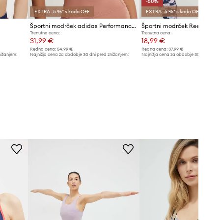
-50%
EXTRA -5 %* s kodo OFF
EXTRA -5 %* s kodo OFF
Športni modrček adidas Performance x FARM Rio
Trenutna cena:
Trenutna cena:
31,99 €
18,99 €
Redna cena:
54,99 €
Redna cena:
37,99 €
nižanjem:
Najnižja cena za obdobje 30 dni pred znižanjem:
Najnižja cena za obdobje 30 dni pred 
34,99 €
37,99 €