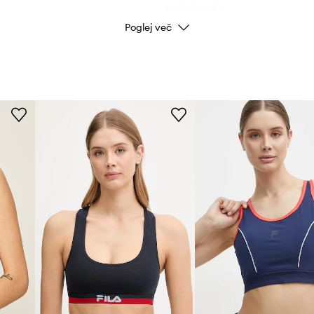
Koda izdelka
vne aktivnosti
Poglej več
Barva proizvajalca
i zagotavlja mehkobo
Barva
mor
in udobje
Znamka
čenje in slačenje
ID izdelka
obodo gibanja rok
kombiniranje z