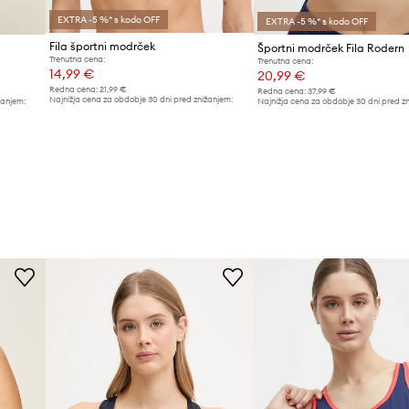
EXTRA -5 %* s kodo OFF
EXTRA -5 %* s kodo OFF
Fila športni modrček
Športni modrček Fila Rodern
Trenutna cena:
Trenutna cena:
14,99 €
20,99 €
Redna cena:
21,99 €
Redna cena:
37,99 €
Najnižja cena za obdobje 30 dni pred znižanjem:
žanjem:
Najnižja cena za obdobje 30 dni pred z
15,99 €
22,99 €