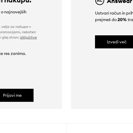
Answear
e o najnovejših
Ustvari račun in p
prejmeš do
20%
tra
n velja za nakupe v
promocijami, nekateri
i glej stran:
izključitve
Izvedi več
 te res zanima.
Prijavi me