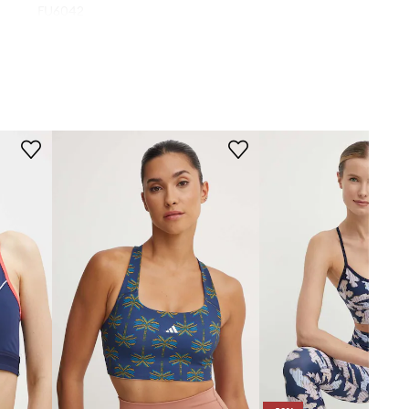
FU6042
MERE
321
Manekenka je visoka 180 cm in
narsko modra
nosi S
Tabela velikosti
Fila
TEHNIČNI PODATKI
Ojačitev košarice
:
brez ojačitve
Raven podpore
:
nizka