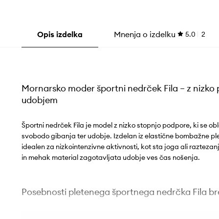
Opis izdelka
Mnenja o izdelku
5.0
2
Mornarsko moder športni nedrček Fila – z nizk
udobjem
Športni nedrček Fila je model z nizko stopnjo podpore, ki se ob
svobodo gibanja ter udobje. Izdelan iz elastične bombažne pl
idealen za nizkointenzivne aktivnosti, kot sta joga ali raztezan
in mehak material zagotavljata udobje ves čas nošenja.
Posebnosti pletenega športnega nedrčka Fila br