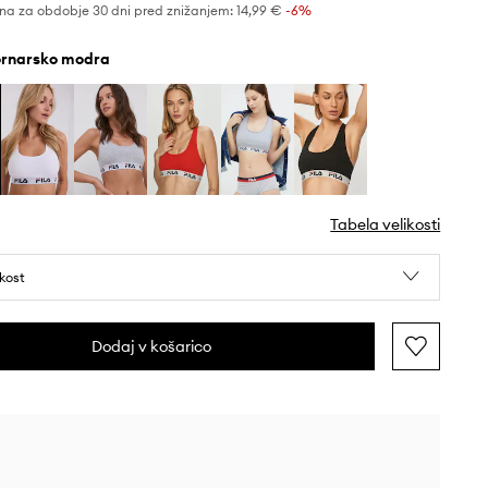
na za obdobje 30 dni pred znižanjem:
14,99 €
 -6%
mornarsko modra
Tabela velikosti
ikost
Dodaj v košarico