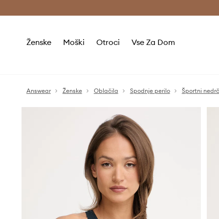
Brezplačna dostava in vračila (v vrednosti 80 € in več) >
Ženske
Moški
Otroci
Vse Za Dom
Answear
Ženske
Oblačila
Spodnje perilo
Športni nedrč