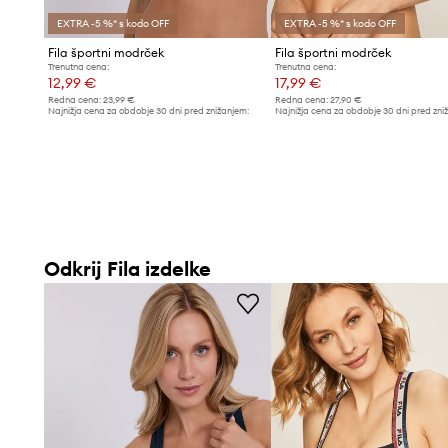
EXTRA -5 %* s kodo OFF
EXTRA -5 %* s kodo OFF
Fila športni modrček
Fila športni modrček
Trenutna cena:
Trenutna cena:
12,99 €
17,99 €
Redna cena:
23,99 €
Redna cena:
27,90 €
Najnižja cena za obdobje 30 dni pred znižanjem:
Najnižja cena za obdobje 30 dni pred zni
13,99 €
18,99 €
Odkrij Fila izdelke