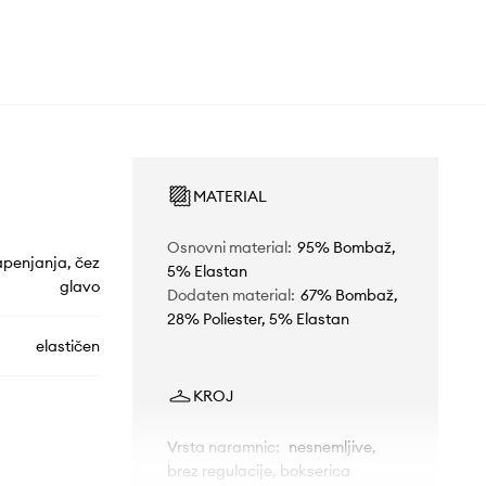
MATERIAL
Osnovni material
:
95% Bombaž,
apenjanja, čez
5% Elastan
glavo
Dodaten material
:
67% Bombaž,
28% Poliester, 5% Elastan
elastičen
KROJ
Vrsta naramnic
:
nesnemljive,
brez regulacije, bokserica