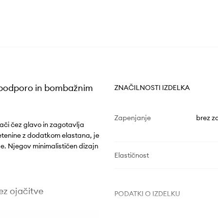
o podporo in bombažnim
ZNAČILNOSTI IZDELKA
Zapenjanje
brez z
lači čez glavo in zagotavlja
etenine z dodatkom elastana, je
je. Njegov minimalističen dizajn
Elastičnost
ez ojačitve
PODATKI O IZDELKU