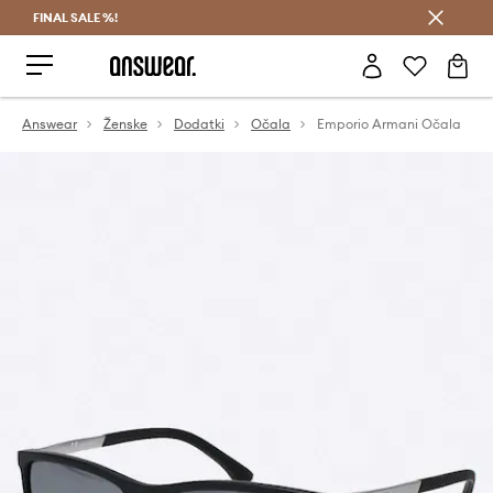
FINAL SALE %!
Prihrani z vpisom v Answear Club >
Answear
Ženske
Dodatki
Očala
Emporio Armani Očala