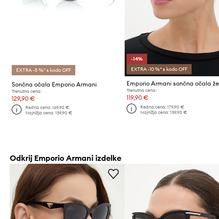
-14%
EXTRA -10 %* s kodo OFF
EXTRA -5 %* s kodo OFF
Emporio Armani sončna očala ž
Sončna očala Emporio Armani
Trenutna cena:
Trenutna cena:
119,90 €
129,90 €
Redna cena:
179,90 €
Redna cena:
169,90 €
Najnižja cena:
139,90 €
Najnižja cena:
139,90 €
Odkrij Emporio Armani izdelke