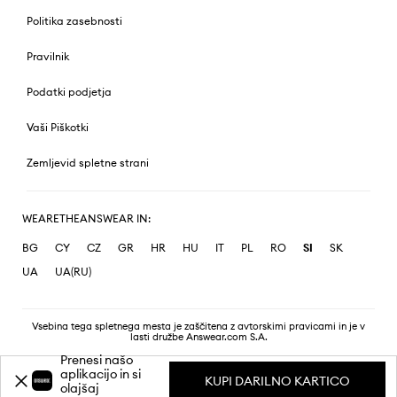
Politika zasebnosti
Pravilnik
Podatki podjetja
Vaši Piškotki
Zemljevid spletne strani
WEARETHEANSWEAR IN:
BG
CY
CZ
GR
HR
HU
IT
PL
RO
SI
SK
UA
UA(RU)
Vsebina tega spletnega mesta je zaščitena z avtorskimi pravicami in je v
lasti družbe Answear.com S.A.
Prenesi našo
aplikacijo in si
KUPI DARILNO KARTICO
olajšaj