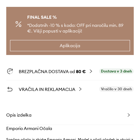
FINAL SALE %
*Dodatnih -10 % s kodo: OFF pri naročilu min. 89
€. Višji popusti v aplikaciji!
Aplikacija
BREZPLAČNA DOSTAVA od
80 €
Dostava v 3 dneh
VRAČILA IN REKLAMACIJA
Vračilo v 30 dneh
Opis izdelka
Emporio Armani Očala
Sončna očala iz zbirke Emporio Armani. Model z očali gladek in okvirji z