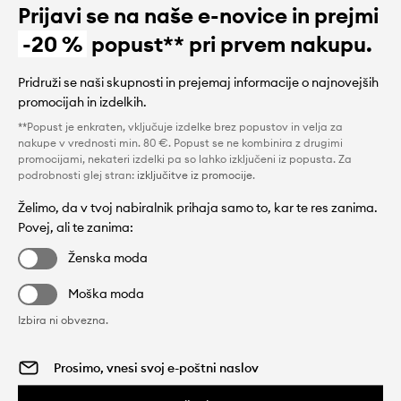
Prijavi se na naše e-novice in prejmi
-20 %
popust** pri prvem nakupu.
Pridruži se naši skupnosti in prejemaj informacije o najnovejših
promocijah in izdelkih.
**Popust je enkraten, vključuje izdelke brez popustov in velja za
nakupe v vrednosti min. 80 €. Popust se ne kombinira z drugimi
promocijami, nekateri izdelki pa so lahko izključeni iz popusta. Za
podrobnosti glej stran:
izključitve iz promocije
.
Želimo, da v tvoj nabiralnik prihaja samo to, kar te res zanima.
Povej, ali te zanima:
Ženska moda
Moška moda
Izbira ni obvezna.