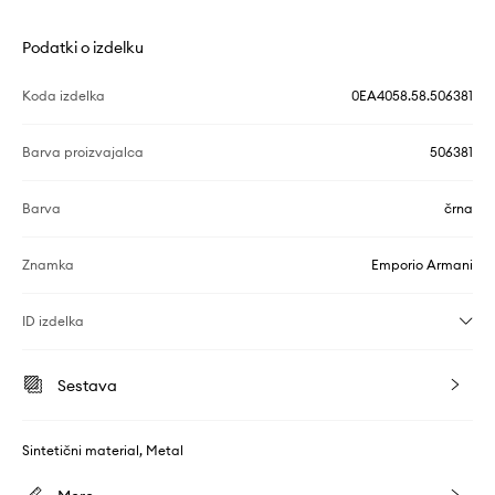
Podatki o izdelku
Koda izdelka
0EA4058.58.506381
Barva proizvajalca
506381
Barva
črna
Znamka
Emporio Armani
ID izdelka
Sestava
Sintetični material, Metal