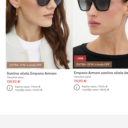
-14%
EXTRA -10 %* s kodo OFF
EXTRA -5 %* s kodo OFF
Emporio Armani sončna očala ž
Sončna očala Emporio Armani
Trenutna cena:
Trenutna cena:
119,90 €
139,90 €
Redna cena:
179,90 €
Redna cena:
179,90 €
Najnižja cena:
139,90 €
Najnižja cena:
149,90 €