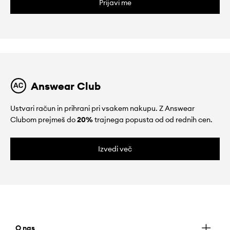
Prijavi me
Answear Club
Ustvari račun in prihrani pri vsakem nakupu. Z Answear
Clubom prejmeš do
20%
trajnega popusta od od rednih cen.
Izvedi več
O nas