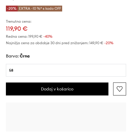
-20%
EXTRA -10 %* s kodo OFF
Trenutna cena:
119,90 €
Redna cena:
199,90 €
-40%
Najnižja cena za obdobje 30 dni pred znižanjem:
149,90 €
 -20%
Barva:
črna
58
Dodaj v košarico