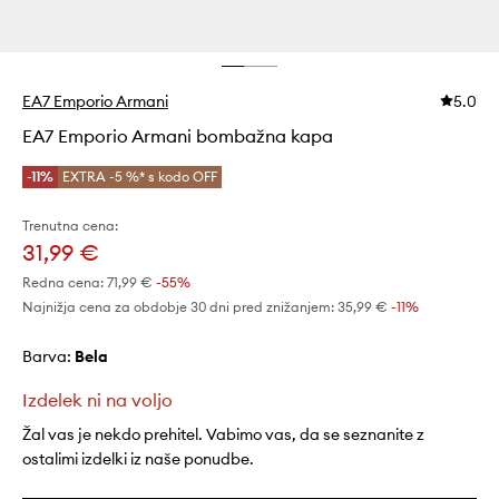
EA7 Emporio Armani
5.0
EA7 Emporio Armani bombažna kapa
-11%
EXTRA -5 %* s kodo OFF
Trenutna cena:
31,99 €
Redna cena:
71,99 €
-55%
Najnižja cena za obdobje 30 dni pred znižanjem:
35,99 €
 -11%
Barva:
bela
Izdelek ni na voljo
Žal vas je nekdo prehitel. Vabimo vas, da se seznanite z
ostalimi izdelki iz naše ponudbe.