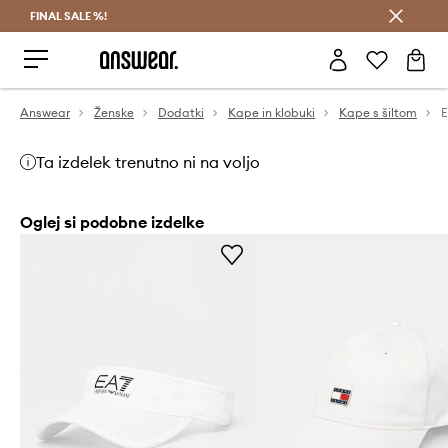
FINAL SALE %!
Prihrani z vpisom v Answear Club >
Answear
Ženske
Dodatki
Kape in klobuki
Kape s šiltom
Ta izdelek trenutno ni na voljo
Oglej si podobne izdelke