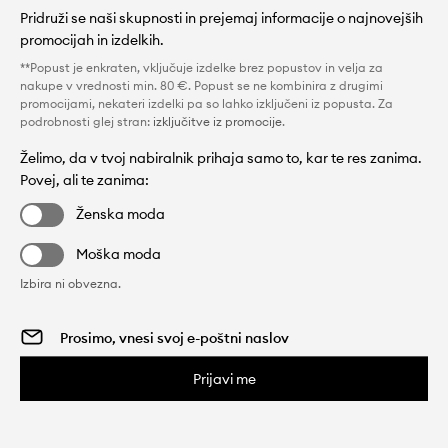
Pridruži se naši skupnosti in prejemaj informacije o najnovejših
promocijah in izdelkih.
**Popust je enkraten, vključuje izdelke brez popustov in velja za
nakupe v vrednosti min. 80 €. Popust se ne kombinira z drugimi
promocijami, nekateri izdelki pa so lahko izključeni iz popusta. Za
podrobnosti glej stran:
izključitve iz promocije
.
Želimo, da v tvoj nabiralnik prihaja samo to, kar te res zanima.
Povej, ali te zanima:
Ženska moda
Moška moda
Izbira ni obvezna.
Prijavi me