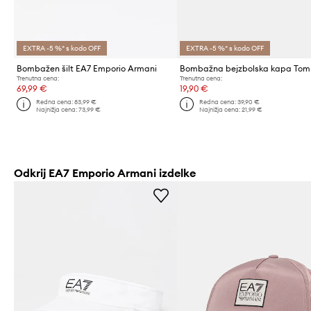
EXTRA -5 %* s kodo OFF
EXTRA -5 %* s kodo OFF
Bombažen šilt EA7 Emporio Armani
Trenutna cena:
Trenutna cena:
69,99 €
19,90 €
Redna cena:
83,99 €
Redna cena:
39,90 €
Najnižja cena:
73,99 €
Najnižja cena:
21,99 €
Odkrij EA7 Emporio Armani izdelke