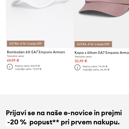
EXTRA -5 %* s kodo OFF
EXTRA -5 %* s kodo OFF
Bombažen šilt EA7 Emporio Armani
Kapa s šiltom EA7 Emporio Arma
Trenutna cena:
Trenutna cena:
69,99 €
32,99 €
Redna cena:
83,99 €
Redna cena:
74,99 €
Najnižja cena:
73,99 €
Najnižja cena:
34,99 €
Prijavi se na naše e-novice in prejmi
-20 %
popust** pri prvem nakupu.