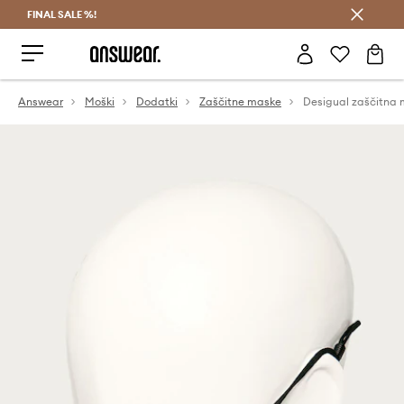
FINAL SALE %!
Prihrani z vpisom v Answear Club >
Answear
Moški
Dodatki
Zaščitne maske