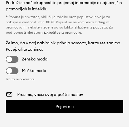
Pridruži se naši skupnosti in prejemaj informacije o najnovejših
promocijah in izdelkih.
**Popust je enkraten, vključuje izdelke brez popustov in velja za
nakupe v vrednosti min. 80 €. Popust se ne kombinira z drugimi
promocijami, nekateri izdelki pa so lahko izključeni iz popusta. Za
podrobnosti glej stran:
izključitve iz promocije
.
Želimo, da v tvoj nabiralnik prihaja samo to, kar te res zanima.
Povej, ali te zanima:
Ženska moda
Moška moda
Izbira ni obvezna.
Prijavi me