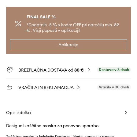
FINAL SALE %
*Dodatnih -5 % s kodo: OFF pri naročilu min. 89
€. Višji popusti v aplikaciji!
Aplikacija
BREZPLAČNA DOSTAVA od
80 €
Dostava v 3 dneh
VRAČILA IN REKLAMACIJA
Vračilo v 30 dneh
Opis izdelka
Desigual zaščitna maska za ponovno uporabo
Zaščitna maska iz kolekcije Desigual. Model narejen iz vzorec