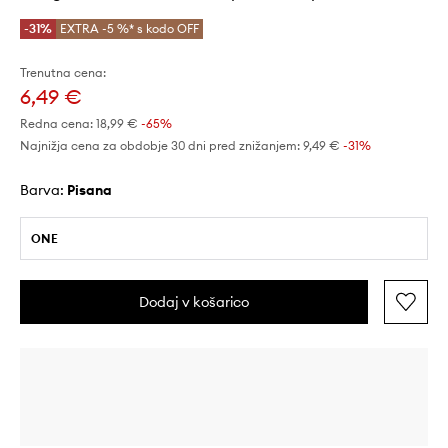
-31%
EXTRA -5 %* s kodo OFF
Trenutna cena:
6,49 €
Redna cena:
18,99 €
-65%
Najnižja cena za obdobje 30 dni pred znižanjem:
9,49 €
 -31%
Barva:
pisana
ONE
Dodaj v košarico