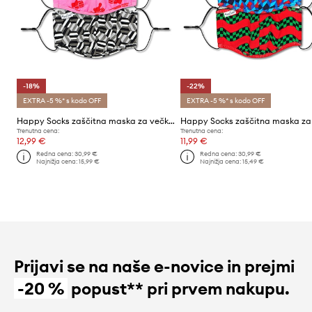
-18%
-22%
EXTRA -5 %* s kodo OFF
EXTRA -5 %* s kodo OFF
Happy Socks zaščitna maska za večkratno uporabo (3-PACK)
Trenutna cena:
Trenutna cena:
12,99 €
11,99 €
Redna cena:
30,99 €
Redna cena:
30,99 €
Najnižja cena:
15,99 €
Najnižja cena:
15,49 €
Prijavi se na naše e-novice in prejmi
-20 %
popust** pri prvem nakupu.