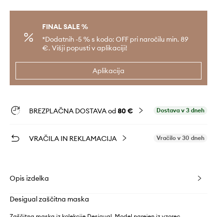
FINAL SALE %
*Dodatnih -5 % s kodo: OFF pri naročilu min. 89
€. Višji popusti v aplikaciji!
Aplikacija
BREZPLAČNA DOSTAVA od
80 €
Dostava v 3 dneh
VRAČILA IN REKLAMACIJA
Vračilo v 30 dneh
Opis izdelka
Desigual zaščitna maska
Zaščitna maska iz kolekcije Desigual. Model narejen iz vzorec