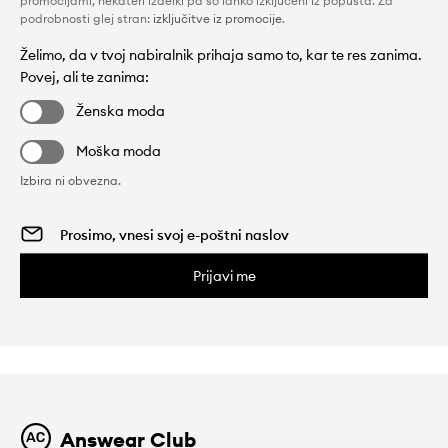
promocijami, nekateri izdelki pa so lahko izključeni iz popusta. Za
podrobnosti glej stran:
izključitve iz promocije
.
Želimo, da v tvoj nabiralnik prihaja samo to, kar te res zanima.
Povej, ali te zanima:
Ženska moda
Moška moda
Izbira ni obvezna.
Prijavi me
Answear Club