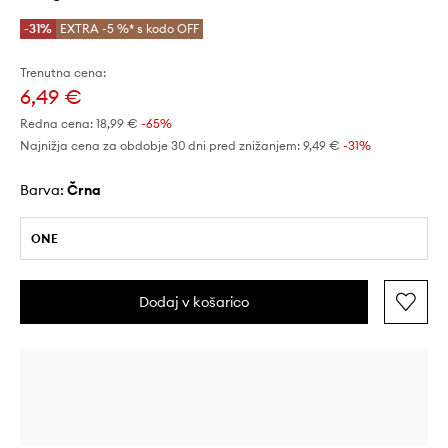
-31%
EXTRA -5 %* s kodo OFF
Trenutna cena:
6,49 €
Redna cena:
18,99 €
-65%
Najnižja cena za obdobje 30 dni pred znižanjem:
9,49 €
 -31%
Barva:
črna
ONE
Dodaj v košarico