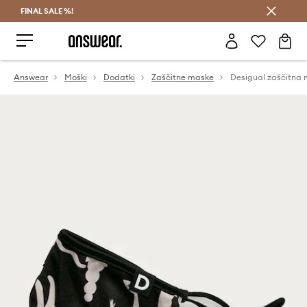
FINAL SALE %!
Prihrani z vpisom v Answear Club >
Answear
Moški
Dodatki
Zaščitne maske
Desigual zaščitna