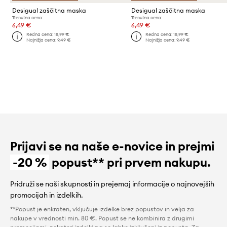
Desigual zaščitna maska
Desigual zaščitna maska
Trenutna cena:
Trenutna cena:
6,49 €
6,49 €
Redna cena:
18,99 €
Redna cena:
18,99 €
Najnižja cena:
9,49 €
Najnižja cena:
9,49 €
Prijavi se na naše e-novice in prejmi
-20 %
popust** pri prvem nakupu.
Pridruži se naši skupnosti in prejemaj informacije o najnovejših
promocijah in izdelkih.
**Popust je enkraten, vključuje izdelke brez popustov in velja za
nakupe v vrednosti min. 80 €. Popust se ne kombinira z drugimi