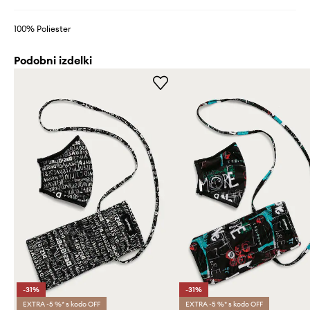
100% Poliester
Podobni izdelki
-31%
-31%
EXTRA -5 %* s kodo OFF
EXTRA -5 %* s kodo OFF