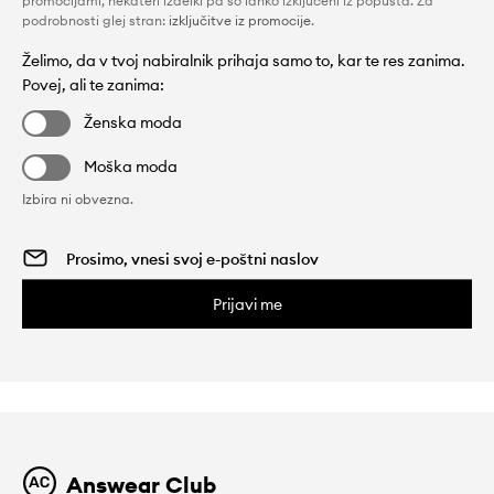
promocijami, nekateri izdelki pa so lahko izključeni iz popusta. Za
podrobnosti glej stran:
izključitve iz promocije
.
Želimo, da v tvoj nabiralnik prihaja samo to, kar te res zanima.
Povej, ali te zanima:
Ženska moda
Moška moda
Izbira ni obvezna.
Prijavi me
Answear Club