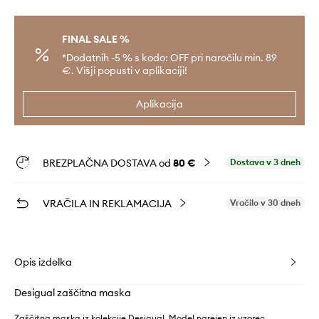
FINAL SALE %
*Dodatnih -5 % s kodo: OFF pri naročilu min. 89
€. Višji popusti v aplikaciji!
Aplikacija
BREZPLAČNA DOSTAVA od
80 €
Dostava v 3 dneh
VRAČILA IN REKLAMACIJA
Vračilo v 30 dneh
Opis izdelka
Desigual zaščitna maska
Zaščitna maska iz kolekcije Desigual. Model narejen iz vzorec