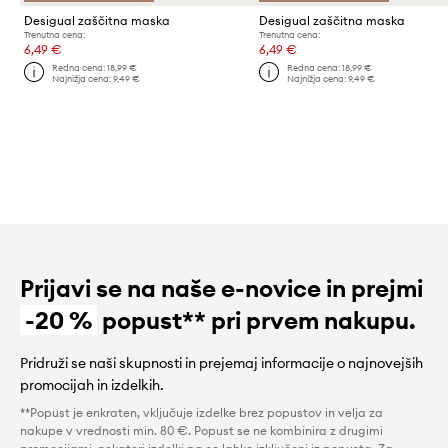
Desigual zaščitna maska
Desigual zaščitna maska
Trenutna cena:
Trenutna cena:
6,49 €
6,49 €
Redna cena:
18,99 €
Redna cena:
18,99 €
Najnižja cena:
9,49 €
Najnižja cena:
9,49 €
Prijavi se na naše e-novice in prejmi
-20 %
popust** pri prvem nakupu.
Pridruži se naši skupnosti in prejemaj informacije o najnovejših
promocijah in izdelkih.
**Popust je enkraten, vključuje izdelke brez popustov in velja za
nakupe v vrednosti min. 80 €. Popust se ne kombinira z drugimi