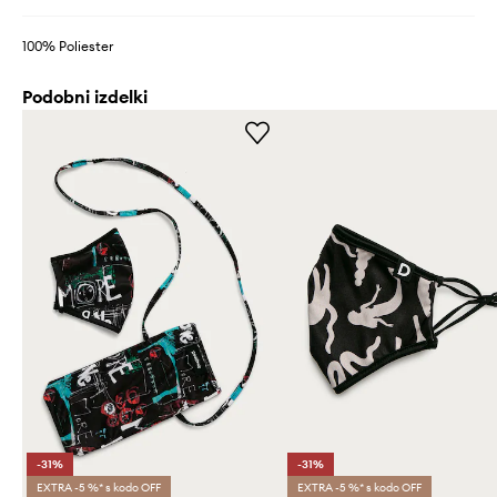
100% Poliester
Podobni izdelki
-31%
-31%
EXTRA -5 %* s kodo OFF
EXTRA -5 %* s kodo OFF