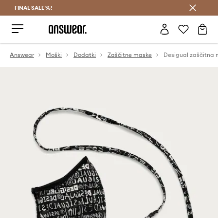
FINAL SALE %!
Prihrani z vpisom v Answear Club >
Answear
Moški
Dodatki
Zaščitne maske
Desigual zaščitna