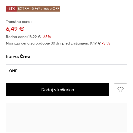
-31%
EXTRA -5 %* s kodo OFF
Trenutna cena:
6,49 €
Redna cena:
18,99 €
-65%
Najnižja cena za obdobje 30 dni pred znižanjem:
9,49 €
 -31%
Barva:
črna
ONE
Dodaj v košarico