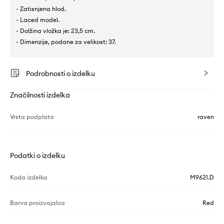
- Zatisnjena hlod.
- Laced model.
- Dolžina vložka je: 23,5 cm.
- Dimenzije, podane za velikost: 37.
Podrobnosti o izdelku
Značilnosti izdelka
Vrsta podplata
raven
Podatki o izdelku
Koda izdelka
M9621.D
Barva proizvajalca
Red