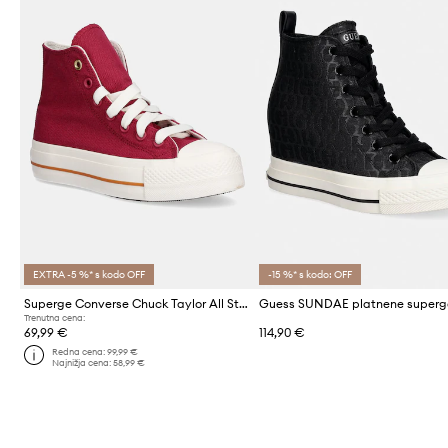
EXTRA -5 %* s kodo OFF
-15 %* s kodo: OFF
Superge Converse Chuck Taylor All Star Lift
Trenutna cena:
69,99 €
114,90 €
Redna cena:
99,99 €
Najnižja cena:
58,99 €