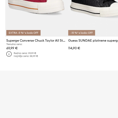
EXTRA -5 %* s kodo OFF
-15 %* s kodo: OFF
Superge Converse Chuck Taylor All Star Lift
Trenutna cena:
69,99 €
114,90 €
Redna cena:
99,99 €
Najnižja cena:
58,99 €