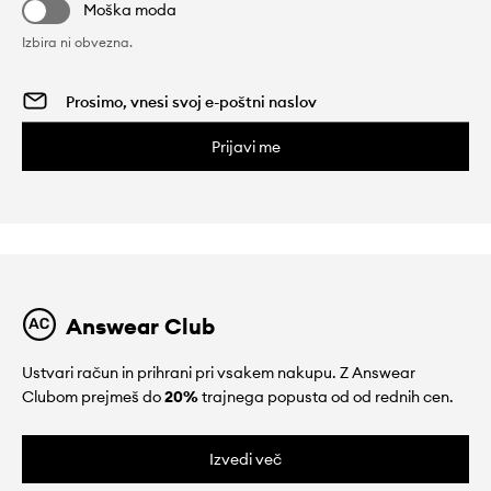
Moška moda
Izbira ni obvezna.
Prijavi me
Answear Club
Ustvari račun in prihrani pri vsakem nakupu. Z Answear
Clubom prejmeš do
20%
trajnega popusta od od rednih cen.
Izvedi več