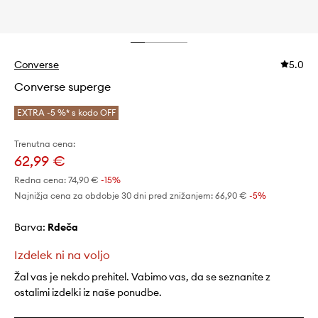
Converse
5.0
Converse superge
EXTRA -5 %* s kodo OFF
Trenutna cena:
62,99 €
Redna cena:
74,90 €
-15%
Najnižja cena za obdobje 30 dni pred znižanjem:
66,90 €
 -5%
Barva:
rdeča
Izdelek ni na voljo
Žal vas je nekdo prehitel. Vabimo vas, da se seznanite z
ostalimi izdelki iz naše ponudbe.