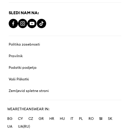
SLEDI NAM NA:
Politika zasebnosti
Pravilnik
Podatki podjetja
Vaši Piškotki
Zemljevid spletne strani
WEARETHEANSWEAR IN:
BG
CY
CZ
GR
HR
HU
IT
PL
RO
SI
SK
UA
UA(RU)