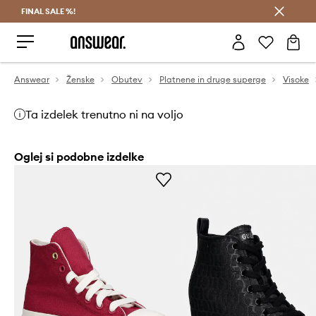
FINAL SALE %!
Prihrani z vpisom v Answear Club >
Answear
Ženske
Obutev
Platnene in druge superge
Visoke
Ta izdelek trenutno ni na voljo
Oglej si podobne izdelke