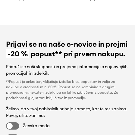
Prijavi se na naše e-novice in prejmi
-20 %
popust** pri prvem nakupu.
Pridruži se naši skupnosti in prejemaj informacije o najnovejših
promocijah in izdelkih.
**Popust je enkraten, vključuje izdelke brez popustov in velja za
nakupe v vrednosti min. 80 €. Popust se ne kombinira z drugimi
promocijami, nekateri izdelki pa so lahko izključeni iz popusta. Za
podrobnosti glej stran:
izključitve iz promocije
.
Želimo, da v tvoj nabiralnik prihaja samo to, kar te res zanima.
Povej, ali te zanima:
Ženska moda