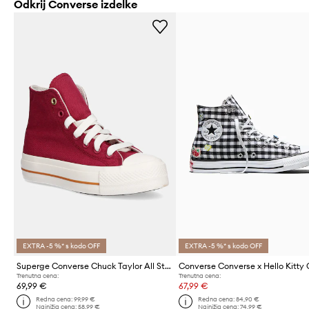
Odkrij Converse izdelke
EXTRA -5 %* s kodo OFF
EXTRA -5 %* s kodo OFF
Superge Converse Chuck Taylor All Star Lift
Trenutna cena:
Trenutna cena:
69,99 €
67,99 €
Redna cena:
99,99 €
Redna cena:
84,90 €
Najnižja cena:
58,99 €
Najnižja cena:
74,99 €