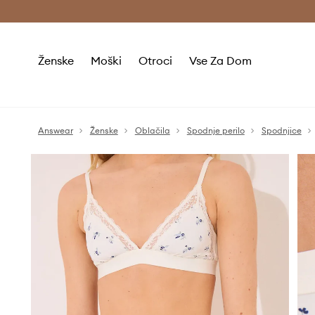
Brezplačna dostava in vračila (v vrednosti 80 € in več) >
Ženske
Moški
Otroci
Vse Za Dom
Answear
Ženske
Oblačila
Spodnje perilo
Spodnjice