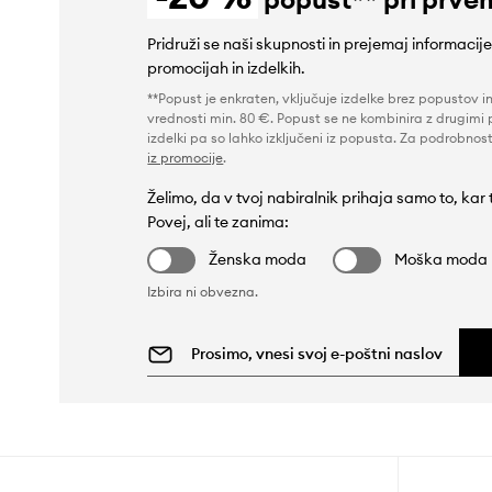
Pridruži se naši skupnosti in prejemaj informacij
promocijah in izdelkih.
**Popust je enkraten, vključuje izdelke brez popustov i
vrednosti min. 80 €. Popust se ne kombinira z drugimi 
izdelki pa so lahko izključeni iz popusta. Za podrobnost
iz promocije
.
Želimo, da v tvoj nabiralnik prihaja samo to, kar
Povej, ali te zanima:
Ženska moda
Moška moda
Izbira ni obvezna.