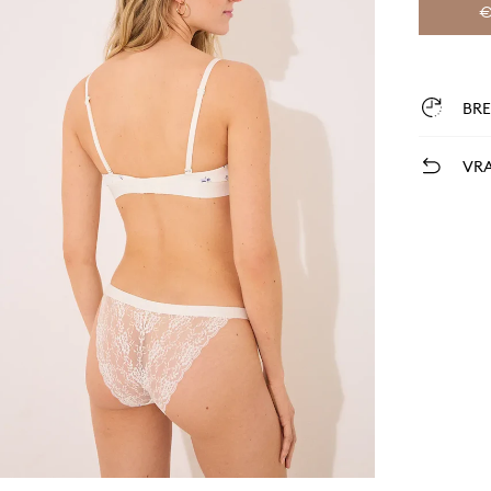
€
BR
VRA