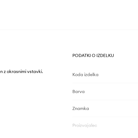
PODATKI O IZDELKU
n z okrasnimi vstavki.
Koda izdelka
Barva
Znamka
Proizvajalec