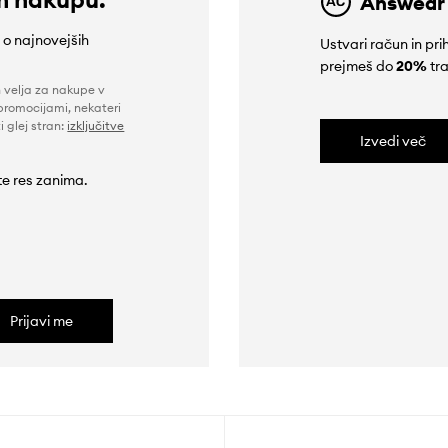
Answear
e o najnovejših
Ustvari račun in p
prejmeš do
20%
tra
n velja za nakupe v
promocijami, nekateri
i glej stran:
izključitve
Izvedi več
 te res zanima.
Prijavi me