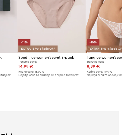
-11%
-10%
EXTRA -5 %* s kodo OFF
EXTRA -5 %* s kodo OFF
k
Spodnjice women'secret 3-pack
Tangice women'secret
Trenutna cena:
Trenutna cena:
14,99 €
8,99 €
Redna cena:
16,90 €
Redna cena:
13,99 €
nižanjem:
Najnižja cena za obdobje 30 dni pred znižanjem:
Najnižja cena za obdobje 30 dni pred 
16,90 €
9,99 €