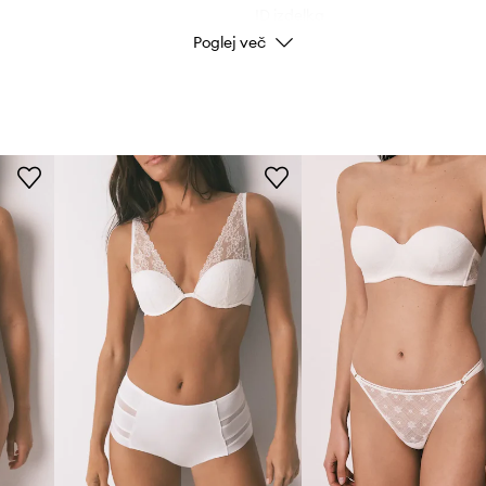
ID izdelka
Poglej več