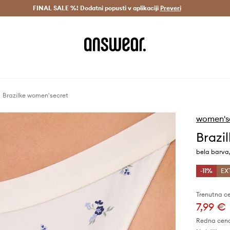
Dostava v 3 dneh >
FINAL SALE %! Dodatni popusti v aplikaciji
Prihrani z vpisom v Answear Club >
Preveri
Brazilke women'secret
women's
Brazi
bela barva
-11%
EX
Trenutna c
7,99 €
Redna cen