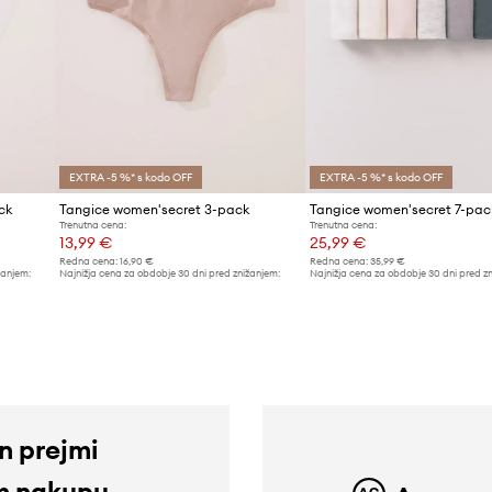
EXTRA -5 %* s kodo OFF
EXTRA -5 %* s kodo OFF
ck
Tangice women'secret 3-pack
Tangice women'secret 7-pac
Trenutna cena:
Trenutna cena:
13,99 €
25,99 €
Redna cena:
16,90 €
Redna cena:
35,99 €
žanjem:
Najnižja cena za obdobje 30 dni pred znižanjem:
Najnižja cena za obdobje 30 dni pred z
14,99 €
27,99 €
in prejmi
m nakupu.