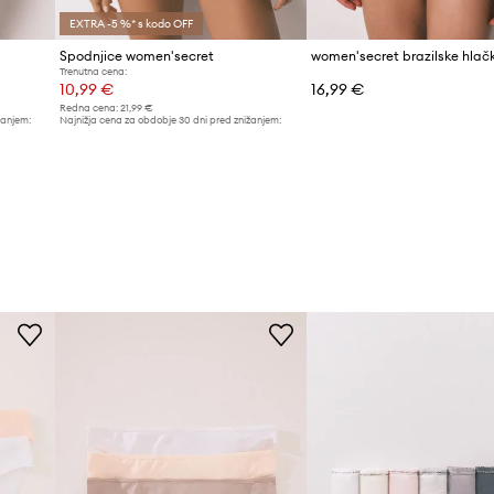
EXTRA -5 %* s kodo OFF
Spodnjice women'secret
Trenutna cena:
10,99 €
16,99 €
Redna cena:
21,99 €
žanjem:
Najnižja cena za obdobje 30 dni pred znižanjem:
11,99 €