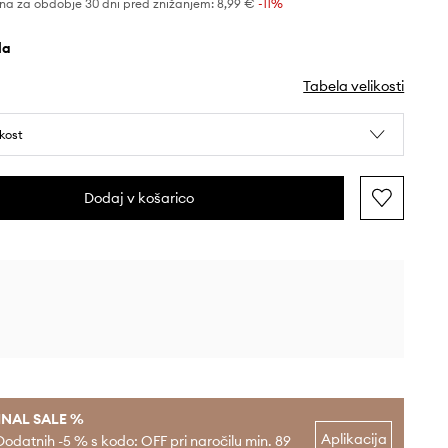
na za obdobje 30 dni pred znižanjem:
8,99 €
 -11%
ela
Tabela velikosti
ikost
Dodaj v košarico
INAL SALE %
Aplikacija
Dodatnih -5 % s kodo: OFF pri naročilu min. 89