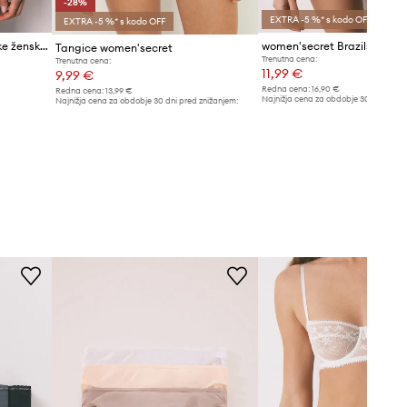
-28%
EXTRA -5 %* s kodo OFF
EXTRA -5 %* s kodo OFF
women'secret brazilske hlačke ženske
Tangice women'secret
Trenutna cena:
Trenutna cena:
11,99 €
9,99 €
Redna cena:
16,90 €
Redna cena:
13,99 €
Najnižja cena za obdobje 30 dni pred 
Najnižja cena za obdobje 30 dni pred znižanjem:
12,99 €
13,99 €