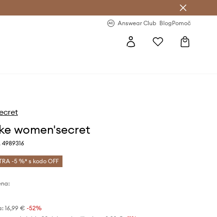
-20 % na prvo naročilo >
Premium Fashion Benefits >
Answear Club
Blog
Pomoč
ecret
lke women'secret
, 4989316
TRA -5 %* s kodo OFF
ena:
a:
16,99 €
-52%