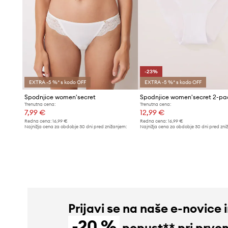
-23%
EXTRA -5 %* s kodo OFF
EXTRA -5 %* s kodo OFF
Spodnjice women'secret
Spodnjice women'secret 2-pa
Trenutna cena:
Trenutna cena:
7,99 €
12,99 €
Redna cena:
16,99 €
Redna cena:
16,99 €
Najnižja cena za obdobje 30 dni pred znižanjem:
Najnižja cena za obdobje 30 dni pred zni
8,49 €
16,99 €
Prijavi se na naše e-novice 
-20 %
popust** pri prve