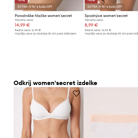
-31%
-10%
EXTRA -5 %* s kodo OFF
EXTRA -5 %* s kodo OFF
Porodniške hlačke women'secret
Spodnjice women'secret
Trenutna cena:
Trenutna cena:
14,99 €
8,99 €
Redna cena:
21,99 €
Redna cena:
16,90 €
Najnižja cena za obdobje 30 dni pred znižanjem:
Najnižja cena za obdobje 30 dni pred zni
21,99 €
9,99 €
Odkrij women'secret izdelke