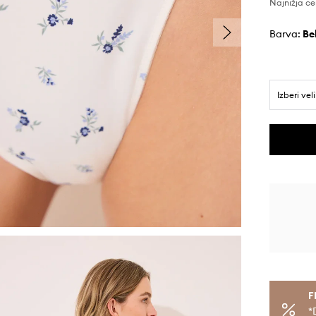
Najnižja ce
Barva:
b
Izberi vel
F
*