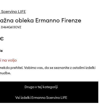
Scervino LIFE
žna obleka Ermanno Firenze
a, D464Q613OVZ
 €
ela
i na voljo
 nekdo prehitel. Vabimo vas, da se seznanite z ostalimi izdelki
onudbe.
Drugo v tej kategoriji
Vsi izdelki Ermanno Scervino LIFE