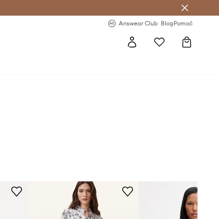
-20 % na prvo naročilo >
Premium Fashion Benefits >
Answear Club
Blog
Pomoč