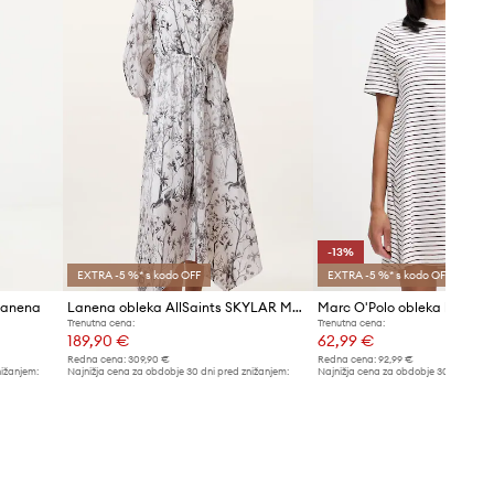
-13%
EXTRA -5 %* s kodo OFF
EXTRA -5 %* s kodo OFF
lanena
Lanena obleka AllSaints SKYLAR MAXI
Marc O'Polo obleka bomba
Trenutna cena:
Trenutna cena:
189,90 €
62,99 €
Redna cena:
309,90 €
Redna cena:
92,99 €
nižanjem:
Najnižja cena za obdobje 30 dni pred znižanjem:
Najnižja cena za obdobje 30 dni pred 
199,90 €
72,99 €