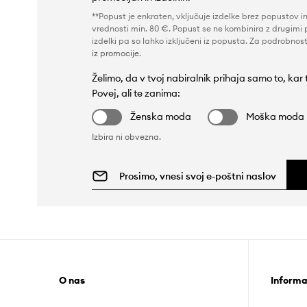
**Popust je enkraten, vključuje izdelke brez popustov i
vrednosti min. 80 €. Popust se ne kombinira z drugimi 
izdelki pa so lahko izključeni iz popusta. Za podrobnost
iz promocije
.
Želimo, da v tvoj nabiralnik prihaja samo to, kar
Povej, ali te zanima:
Ženska moda
Moška moda
Izbira ni obvezna.
O nas
Informa