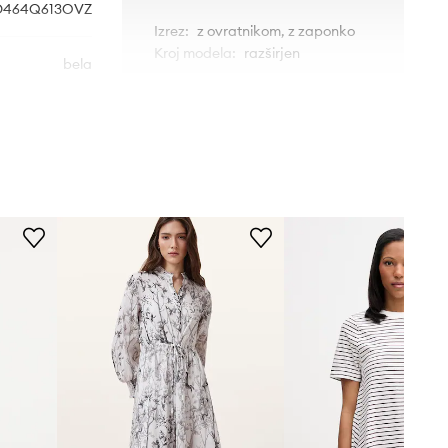
D464Q613OVZ
Izrez
:
z ovratnikom, z zaponko
Kroj modela
:
razširjen
bela
 Scervino LIFE
MERE
Manekenka je visoka 179 cm in
nosi 36
Standardna velikost
Priporočamo, da izbereš velikost, ki jo
običajno nosiš.
Velikosti, prikazane v trgovini, so
preračunane po standardni evropski
tabeli velikosti. Na etiketi
dostavljenega izdelka je originalna
oznaka proizvajalca.
Tabela velikosti