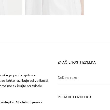
ZNAČILNOSTI IZDELKA
ijanskega proizvajalca v
Dolžina reza
se lahko razlikuje od velikosti,
prosimo sklicujte na tabelo
PODATKI O IZDELKU
z nalepko. Model iz izjemno