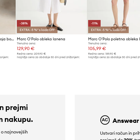
-38%
-11%
EXTRA -5 %* s kodo OFF
EXTRA -5 %* s kodo OFF
Polo Ralph Lauren obleka A-kroja bombažna
Marc O'Polo obleka lanena
Marc O'Polo poletna obleka 
Trenutna cena:
Trenutna cena:
129,90 €
105,99 €
Redna cena:
209,90 €
Redna cena:
189,90 €
žanjem:
Najnižja cena za obdobje 30 dni pred znižanjem:
Najnižja cena za obdobje 30 dni pred z
209,90 €
119,90 €
in prejmi
m nakupu.
Answear
e o najnovejših
Ustvari račun in p