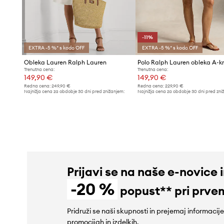
-11%
EXTRA -5 %* s kodo OFF
EXTRA -5 %* s kodo OFF
Obleka Lauren Ralph Lauren
Trenutna cena:
Trenutna cena:
149,90 €
149,90 €
Redna cena:
249,90 €
Redna cena:
229,90 €
Najnižja cena za obdobje 30 dni pred znižanjem:
Najnižja cena za obdobje 30 dni pred zni
158,90 €
169,90 €
Prijavi se na naše e-novice 
-20 %
popust** pri prve
Pridruži se naši skupnosti in prejemaj informacij
promocijah in izdelkih.