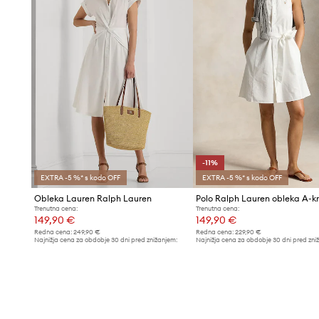
-11%
EXTRA -5 %* s kodo OFF
EXTRA -5 %* s kodo OFF
Obleka Lauren Ralph Lauren
Trenutna cena:
Trenutna cena:
149,90 €
149,90 €
Redna cena:
249,90 €
Redna cena:
229,90 €
Najnižja cena za obdobje 30 dni pred znižanjem:
Najnižja cena za obdobje 30 dni pred zni
158,90 €
169,90 €