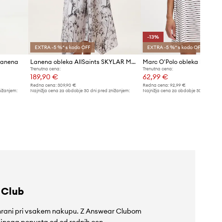
-13%
EXTRA -5 %* s kodo OFF
EXTRA -5 %* s kodo OFF
lanena
Lanena obleka AllSaints SKYLAR MAXI
Marc O'Polo obleka bomba
Trenutna cena:
Trenutna cena:
189,90 €
62,99 €
Redna cena:
309,90 €
Redna cena:
92,99 €
nižanjem:
Najnižja cena za obdobje 30 dni pred znižanjem:
Najnižja cena za obdobje 30 dni pred 
199,90 €
72,99 €
 Club
rihrani pri vsakem nakupu. Z Answear Clubom