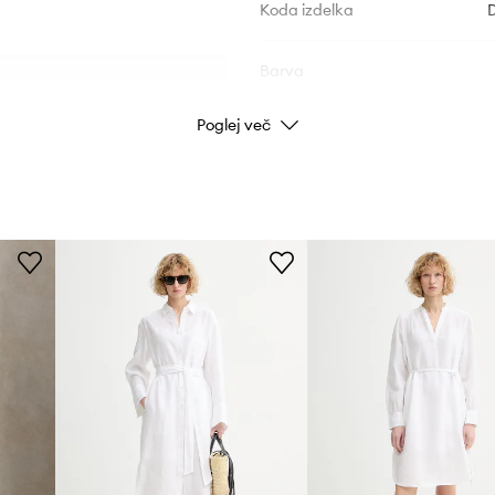
Koda izdelka
Barva
Poglej več
Znamka
Ermanno
ID izdelka