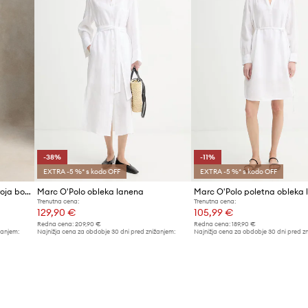
-38%
-11%
EXTRA -5 %* s kodo OFF
EXTRA -5 %* s kodo OFF
Polo Ralph Lauren obleka A-kroja bombažna
Marc O'Polo obleka lanena
Marc O'Polo poletna obleka 
Trenutna cena:
Trenutna cena:
129,90 €
105,99 €
Redna cena:
209,90 €
Redna cena:
189,90 €
žanjem:
Najnižja cena za obdobje 30 dni pred znižanjem:
Najnižja cena za obdobje 30 dni pred z
209,90 €
119,90 €