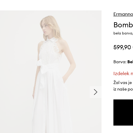
Ermanno 
Bomba
bela barv
599,90
Barva:
b
Izdelek n
Žal vas je
iz naše p