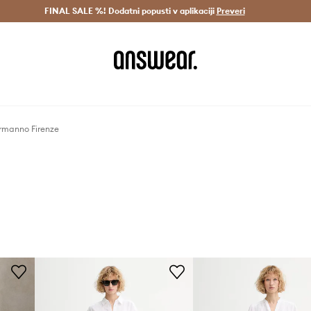
Dostava v 3 dneh >
FINAL SALE %! Dodatni popusti v aplikaciji
Prihrani z vpisom v Answear Club >
Preveri
rmanno Firenze