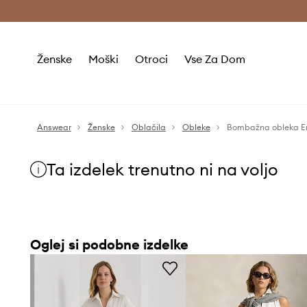
Brezplačna dostava in vračila (v vrednosti 80 € in več) >
Ženske
Moški
Otroci
Vse Za Dom
Answear
Ženske
Oblačila
Obleke
Bombažna obleka E
Ta izdelek trenutno ni na voljo
Oglej si podobne izdelke