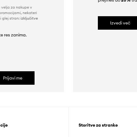
prejmeš do
20%
tra
n velja za nakupe v
promocijami, nekateri
i glej stran:
izključitve
Izvedi več
 te res zanima.
Prijavi me
cije
Storitve za stranke