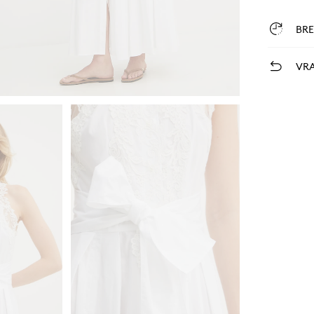
BR
VRA