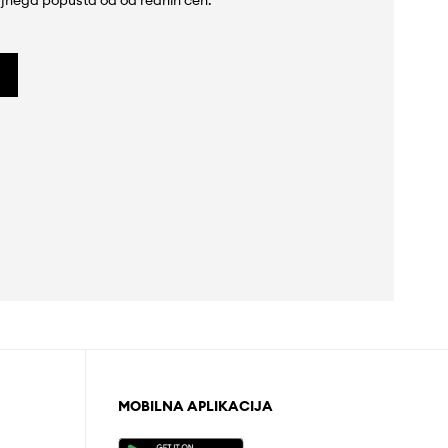
jnega popusta od od rednih cen.
MOBILNA APLIKACIJA