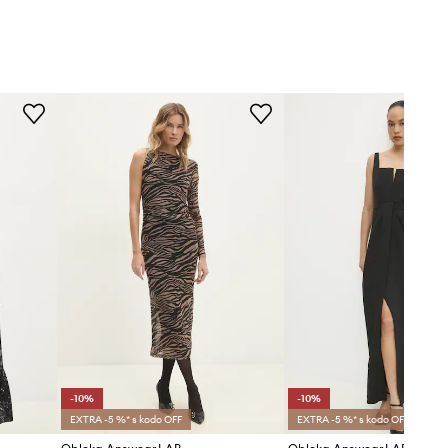
-10%
-10%
EXTRA -5 %* s kodo OFF
EXTRA -5 %* s kodo OFF