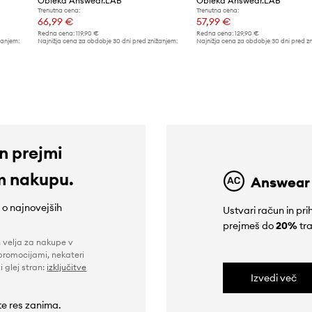
Obleka Answear.LAB
Obleka Answear.LAB
Trenutna cena:
Trenutna cena:
66,99 €
57,99 €
Redna cena:
119,90 €
Redna cena:
129,90 €
žanjem:
Najnižja cena za obdobje 30 dni pred znižanjem:
Najnižja cena za obdobje 30 dni pred z
73,99 €
64,90 €
in prejmi
m nakupu.
Answear
e o najnovejših
Ustvari račun in p
prejmeš do
20%
tra
n velja za nakupe v
promocijami, nekateri
i glej stran:
izključitve
Izvedi več
 te res zanima.