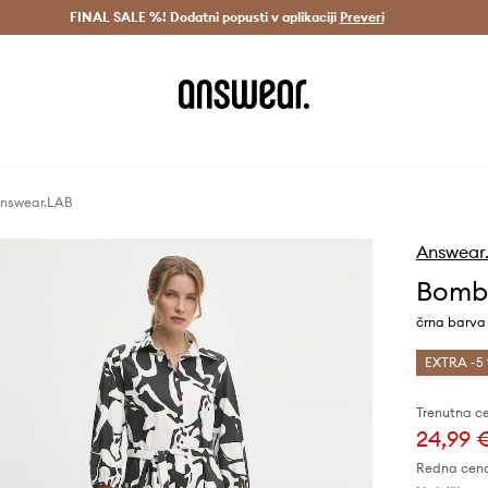
Dostava v 3 dneh >
FINAL SALE %! Dodatni popusti v aplikaciji
Prihrani z vpisom v Answear Club >
Preveri
nswear.LAB
Answear
Bomb
črna barva
EXTRA -5 
Trenutna c
24,99 
Redna cen