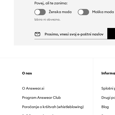
Povej, ali te zanima:
Ženska moda
Moška moda
Izbira ni obvezna.
O nas
Informa
O Answear.si
Splošni
Program Answear Club
Drugi po
Poročanje o kršitvah (whistleblowing)
Blog