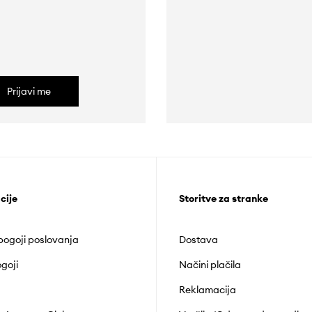
Prijavi me
cije
Storitve za stranke
 pogoji poslovanja
Dostava
goji
Načini plačila
Reklamacija