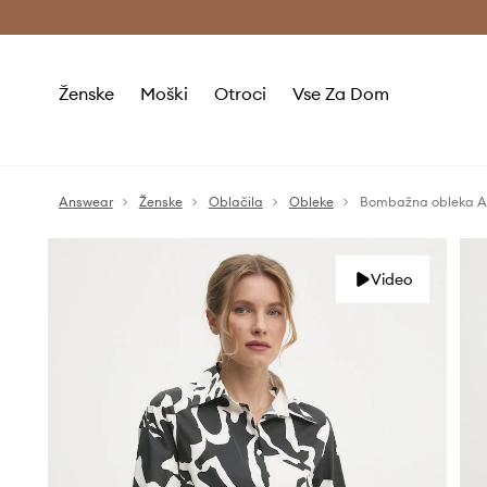
Brezplačna dostava in vračila (v vrednosti 80 € in več) >
Ženske
Moški
Otroci
Vse Za Dom
Answear
Ženske
Oblačila
Obleke
Bombažna obleka A
Video