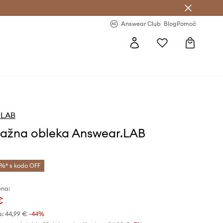
-20 % na prvo naročilo >
Premium Fashion Benefits >
Answear Club
Blog
Pomoč
.LAB
ažna obleka Answear.LAB
%* s kodo OFF
ena:
€
a:
44,99 €
-44%