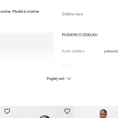
kanine. Model iz zračne
Dolžina reza
PODATKI O IZDELKU
Koda izdelka
pekeni
Barva
čenje in snemanje.
Poglej več
Znamka
Proizvajalec
ID izdelka