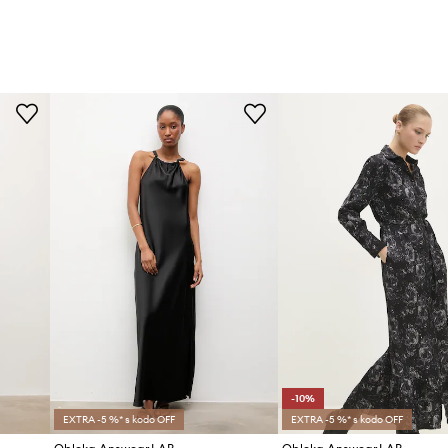
-10%
EXTRA -5 %* s kodo OFF
EXTRA -5 %* s kodo OFF