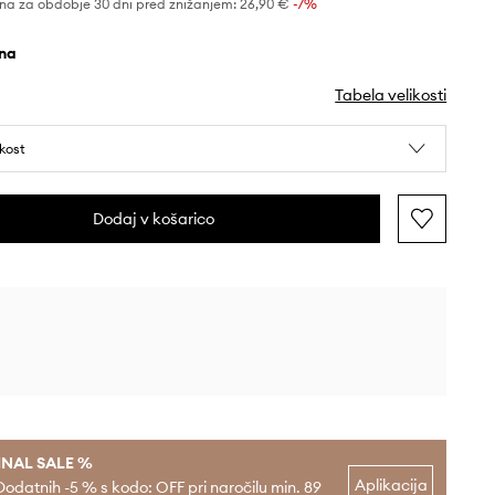
na za obdobje 30 dni pred znižanjem:
26,90 €
 -7%
rna
Tabela velikosti
ikost
Dodaj v košarico
INAL SALE %
Aplikacija
Dodatnih -5 % s kodo: OFF pri naročilu min. 89