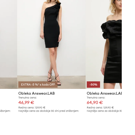
Tabela velikosti
EXTRA -5 %* s kodo OFF
-50%
Obleka Answear.LAB
Obleka Answear.LAB
Trenutna cena:
Trenutna cena:
46,99 €
64,90 €
Redna cena:
129,90 €
Redna cena:
129,90 €
nižanjem:
Najnižja cena za obdobje 30 dni pred znižanjem:
Najnižja cena za obdobje 30 dni pred 
48,99 €
129,90 €