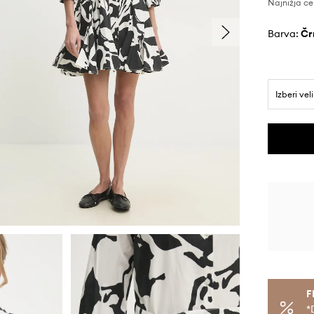
Najnižja ce
Barva:
č
Izberi vel
F
*