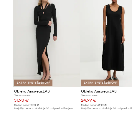
EXTRA -5 %* s kodo OFF
EXTRA -5 %* s kodo OFF
Obleka Answear.LAB
Obleka Answear.LAB
Trenutna cena:
Trenutna cena:
31,90 €
24,99 €
Redna cena:
91,99 €
Redna cena:
47,99 €
Najnižja cena za obdobje 30 dni pred znižanjem:
Najnižja cena za obdobje 30 dni pred zni
33,99 €
26,99 €