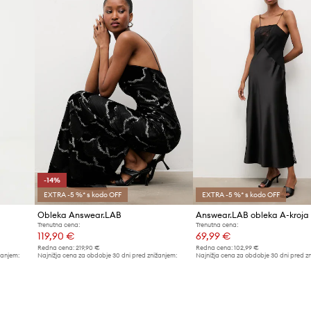
-14%
EXTRA -5 %* s kodo OFF
EXTRA -5 %* s kodo OFF
Obleka Answear.LAB
Answear.LAB obleka A-kroja
Trenutna cena:
Trenutna cena:
119,90 €
69,99 €
Redna cena:
219,90 €
Redna cena:
102,99 €
žanjem:
Najnižja cena za obdobje 30 dni pred znižanjem:
Najnižja cena za obdobje 30 dni pred z
139,90 €
74,99 €