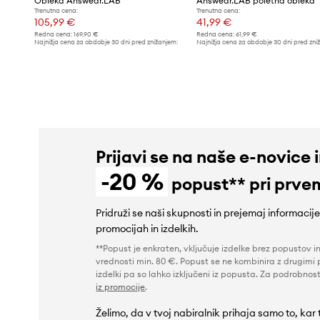
Obleka Answear.LAB
Answear.LAB poletna obleka
Trenutna cena:
Trenutna cena:
105,99 €
41,99 €
Redna cena:
169,90 €
Redna cena:
61,99 €
Najnižja cena za obdobje 30 dni pred znižanjem:
Najnižja cena za obdobje 30 dni pred zni
119,90 €
44,99 €
Prijavi se na naše e-novice 
-20 %
popust** pri prve
Pridruži se naši skupnosti in prejemaj informacij
promocijah in izdelkih.
**Popust je enkraten, vključuje izdelke brez popustov i
vrednosti min. 80 €. Popust se ne kombinira z drugimi 
izdelki pa so lahko izključeni iz popusta. Za podrobnost
iz promocije
.
Želimo, da v tvoj nabiralnik prihaja samo to, kar