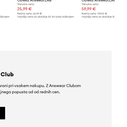
Obleka Answear.LAB
Obleka Answear.LAB
Trenutna cena:
Trenutna cena:
25,99 €
59,99 €
Redna cena:
66,99 €
Redna cena:
139,90 €
nižanjem:
Najnižja cena za obdobje 30 dni pred znižanjem:
Najnižja cena za obdobje 30 dni pred 
28,99 €
66,99 €
 Club
rihrani pri vsakem nakupu. Z Answear Clubom
jnega popusta od od rednih cen.