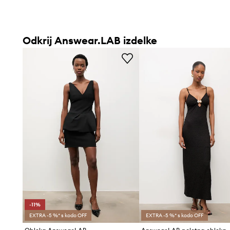
Odkrij Answear.LAB izdelke
-11%
EXTRA -5 %* s kodo OFF
EXTRA -5 %* s kodo OFF