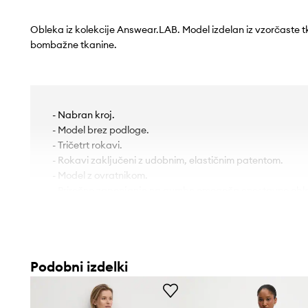
Obleka iz kolekcije Answear.LAB. Model izdelan iz vzorčaste t
bombažne tkanine.
- Nabran kroj.
- Model brez podloge.
- Tričetrt rokavi.
- Rokavi zaključeni z udobnim, elastičnim patentom.
- Model z ovratnikom.
- Priročno zapenjanje na gumbe omogoča enostavno obla
- Vključen je pas iz tekstila.
- Model z naborki.
- Tanka, rahlo elastična tkanina.
Podobni izdelki