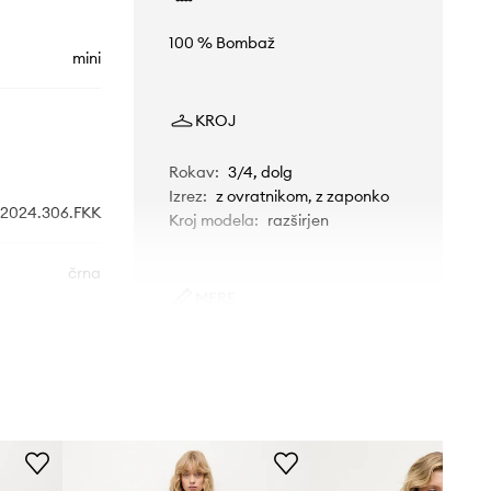
100 % Bombaž
mini
KROJ
Rokav
:
3/4, dolg
Izrez
:
z ovratnikom, z zaponko
a2024.306.FKK
Kroj modela
:
razširjen
črna
MERE
Answear.LAB
Manekenka je visoka 175 cm in
nosi S
Standardna velikost
Priporočamo, da izbereš velikost, ki jo
običajno nosiš.