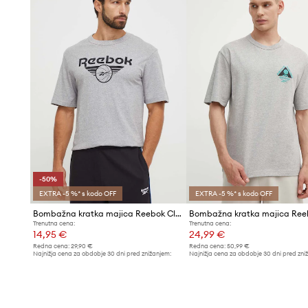
-50%
EXTRA -5 %* s kodo OFF
EXTRA -5 %* s kodo OFF
Bombažna kratka majica Reebok Classic Basketball
Trenutna cena:
Trenutna cena:
14,95 €
24,99 €
Redna cena:
29,90 €
Redna cena:
50,99 €
Najnižja cena za obdobje 30 dni pred znižanjem:
Najnižja cena za obdobje 30 dni pred zni
29,90 €
25,99 €