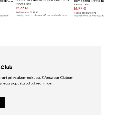
Bombažna kratka majica Reebok Classic
Bombažna kratka majica Reebok Classic
Trenutna cena:
Trenutna cena:
19,99 €
16,99 €
Redna cena:
35,99 €
Redna cena:
29,90 €
Najnižja cena za obdobje 30 dni pred znižanjem:
nižanjem:
Najnižja cena za obdobje 30 dni pred 
21,99 €
17,99 €
 Club
rihrani pri vsakem nakupu. Z Answear Clubom
jnega popusta od od rednih cen.