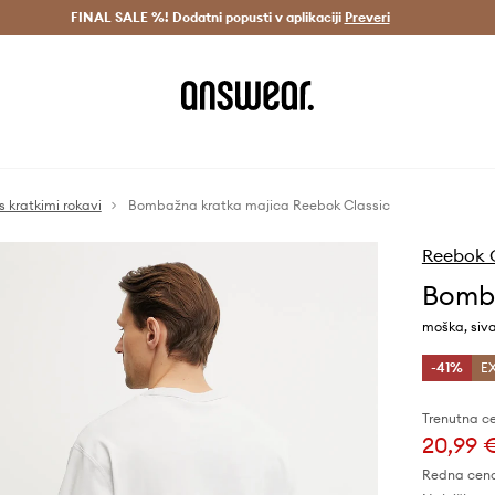
Dostava v 3 dneh >
FINAL SALE %! Dodatni popusti v aplikaciji
Prihrani z vpisom v Answear Club >
Preveri
s kratkimi rokavi
Bombažna kratka majica Reebok Classic
Reebok C
Bomba
moška, siv
-41%
EX
Trenutna c
20,99 
Redna cen