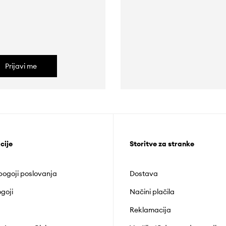
Prijavi me
cije
Storitve za stranke
 pogoji poslovanja
Dostava
goji
Načini plačila
Reklamacija