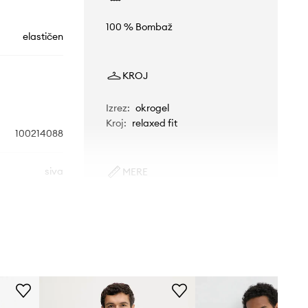
100 % Bombaž
elastičen
KROJ
Izrez
:
okrogel
Kroj
:
relaxed fit
100214088
siva
MERE
Model je visok 186 cm in nosi
eebok Classic
velikost M
Standardna velikost
Priporočamo, da izbereš velikost, ki jo
običajno nosiš.
Tabela velikosti