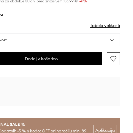
na za obdobje 30 dni pred znižanjem:
35,99 €
 -41%
va
Tabela velikosti
ikost
Dodaj v košarico
INAL SALE %
Aplikacija
Dodatnih -5 % s kodo: OFF pri naročilu min. 89