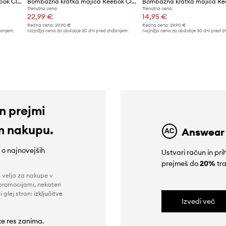
Bombažna kratka majica Reebok Classic Basketball
Bombažna kratka majica Reebok Classic Basketball
Trenutna cena:
Trenutna cena:
22,99 €
14,95 €
Redna cena:
29,90 €
Redna cena:
29,90 €
žanjem:
Najnižja cena za obdobje 30 dni pred znižanjem:
Najnižja cena za obdobje 30 dni pred z
24,99 €
29,90 €
in prejmi
m nakupu.
Answear
e o najnovejših
Ustvari račun in p
prejmeš do
20%
tra
n velja za nakupe v
promocijami, nekateri
i glej stran:
izključitve
Izvedi več
 te res zanima.