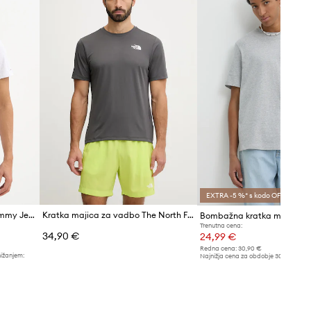
EXTRA -5 %* s kodo OFF
Bombažna kratka majica Tommy Jeans
Kratka majica za vadbo The North Face 24/7
Bombažna kratka majica N
Trenutna cena:
34,90 €
24,99 €
Redna cena:
30,90 €
nižanjem:
Najnižja cena za obdobje 30 dni pred 
26,99 €