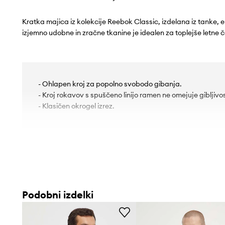
Kratka majica iz kolekcije Reebok Classic, izdelana iz tanke, e
izjemno udobne in zračne tkanine je idealen za toplejše letne 
- Ohlapen kroj za popolno svobodo gibanja.
- Kroj rokavov s spuščeno linijo ramen ne omejuje gibljivos
- Klasičen okrogel izrez.
Podobni izdelki