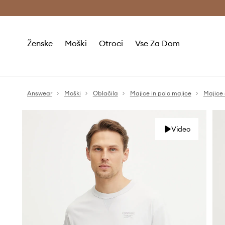
Brezplačna dostava in vračila (v vrednosti 80 € in več) >
Ženske
Moški
Otroci
Vse Za Dom
Answear
Moški
Oblačila
Majice in polo majice
Majice 
Video