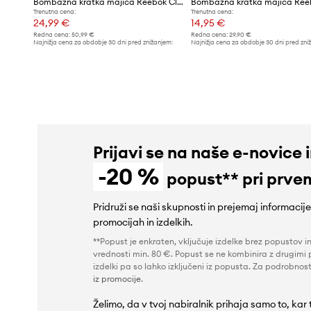
Bombažna kratka majica Reebok Classic Basketball
Trenutna cena:
Trenutna cena:
24,99 €
14,95 €
Redna cena:
50,99 €
Redna cena:
29,90 €
Najnižja cena za obdobje 30 dni pred znižanjem:
Najnižja cena za obdobje 30 dni pred zni
25,99 €
29,90 €
Prijavi se na naše e-novice 
-20 %
popust** pri prve
Pridruži se naši skupnosti in prejemaj informacij
promocijah in izdelkih.
**Popust je enkraten, vključuje izdelke brez popustov i
vrednosti min. 80 €. Popust se ne kombinira z drugimi 
izdelki pa so lahko izključeni iz popusta. Za podrobnost
iz promocije
.
Želimo, da v tvoj nabiralnik prihaja samo to, kar