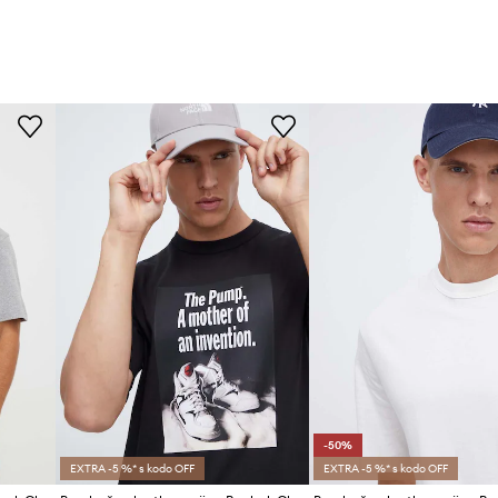
-50%
EXTRA -5 %* s kodo OFF
EXTRA -5 %* s kodo OFF