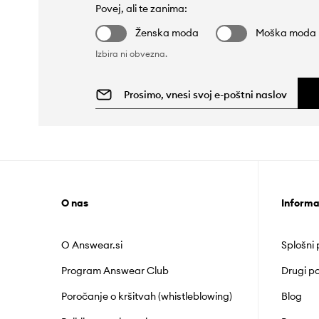
Povej, ali te zanima:
Ženska moda
Moška moda
Izbira ni obvezna.
O nas
Informa
O Answear.si
Splošni
Program Answear Club
Drugi po
Poročanje o kršitvah (whistleblowing)
Blog