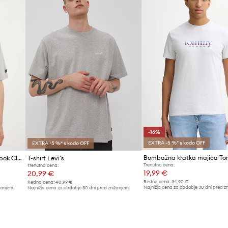
-16%
EXTRA -5 %* s kodo OFF
EXTRA -5 %* s kodo OFF
Bombažna kratka majica Reebok Classic Basketball
T-shirt Levi's
Trenutna cena:
Trenutna cena:
19,99 €
20,99 €
Redna cena:
34,90 €
Redna cena:
40,99 €
Najnižja cena za obdobje 30 dni pred z
žanjem:
Najnižja cena za obdobje 30 dni pred znižanjem:
23,90 €
21,99 €