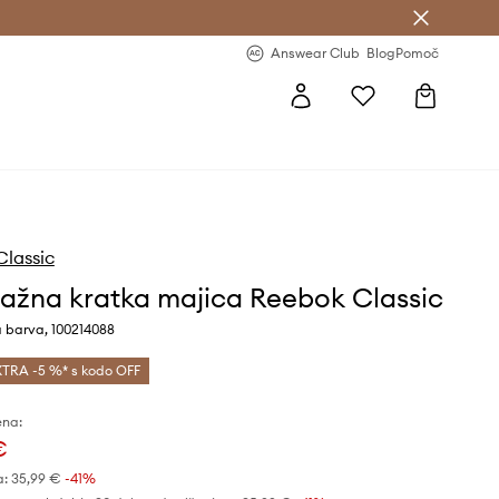
-20 % na prvo naročilo >
Premium Fashion Benefits >
Answear Club
Blog
Pomoč
lassic
žna kratka majica Reebok Classic
a barva, 100214088
TRA -5 %* s kodo OFF
ena:
€
a:
35,99 €
-41%