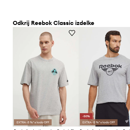
Odkrij Reebok Classic izdelke
-50%
EXTRA -5 %* s kodo OFF
EXTRA -5 %* s kodo OFF