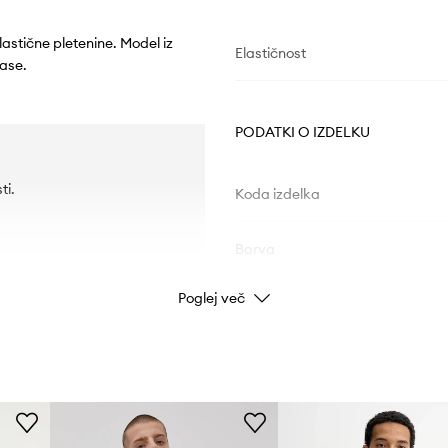
lastične pletenine. Model iz
Elastičnost
čase.
PODATKI O IZDELKU
ti.
Koda izdelka
Barva
Poglej več
Znamka
R
ID izdelka