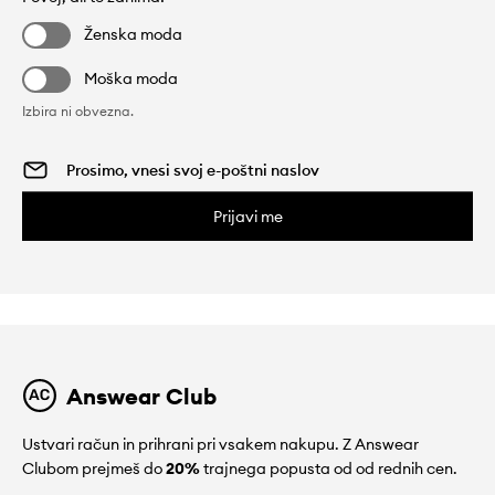
Ženska moda
Moška moda
Izbira ni obvezna.
Prijavi me
Answear Club
Ustvari račun in prihrani pri vsakem nakupu. Z Answear
Clubom prejmeš do
20%
trajnega popusta od od rednih cen.