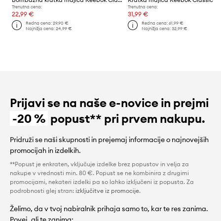
Trenutna cena:
Trenutna cena:
22,99 €
31,99 €
Redna cena:
29,90 €
Redna cena:
61,99 €
Najnižja cena:
24,99 €
Najnižja cena:
32,99 €
Prijavi se na naše e-novice in prejmi
-20 %
popust** pri prvem nakupu.
Pridruži se naši skupnosti in prejemaj informacije o najnovejših
promocijah in izdelkih.
**Popust je enkraten, vključuje izdelke brez popustov in velja za
nakupe v vrednosti min. 80 €. Popust se ne kombinira z drugimi
promocijami, nekateri izdelki pa so lahko izključeni iz popusta. Za
podrobnosti glej stran:
izključitve iz promocije
.
Želimo, da v tvoj nabiralnik prihaja samo to, kar te res zanima.
Povej, ali te zanima: