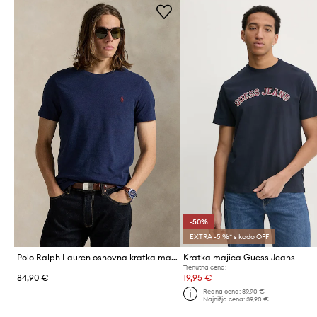
-50%
EXTRA -5 %* s kodo OFF
Polo Ralph Lauren osnovna kratka majica moška bombažna
Kratka majica Guess Jeans
Trenutna cena:
84,90 €
19,95 €
Redna cena:
39,90 €
Najnižja cena:
39,90 €