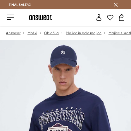
FINAL SALE %!
Prihrani z vpisom v Answear Club >
Answear
Moški
Oblačila
Majice in polo majice
Majice s krat