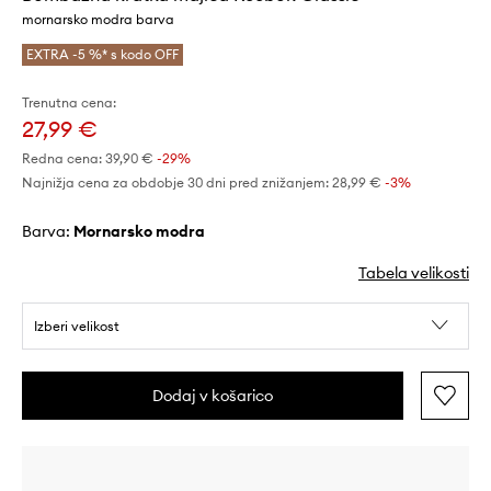
mornarsko modra barva
EXTRA -5 %* s kodo OFF
Trenutna cena:
27,99 €
Redna cena:
39,90 €
-29%
Najnižja cena za obdobje 30 dni pred znižanjem:
28,99 €
 -3%
Barva:
mornarsko modra
Tabela velikosti
Izberi velikost
Dodaj v košarico