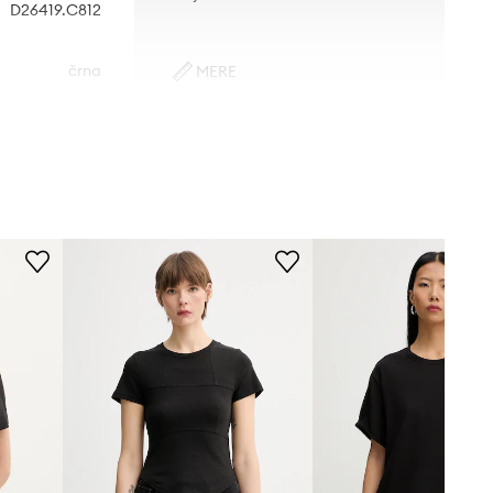
D26419.C812
črna
MERE
Manekenka je visoka 176 cm in
G-Star
nosi S
Standardna velikost
Priporočamo, da izbereš velikost, ki jo
običajno nosiš.
Tabela velikosti