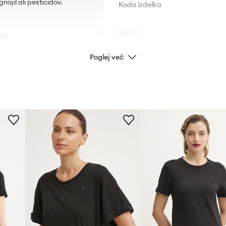
ojil ali pesticidov.
Koda izdelka
Barva
ti.
Poglej več
Znamka
Proizvajalec
ID izdelka