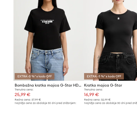
EXTRA -5 %* s kodo OFF
EXTRA -5 %* s kodo OFF
Bombažna kratka majica G-Star HD gr
Kratka majica G-Star
Trenutna cena:
Trenutna cena:
25,99 €
16,99 €
Redna cena:
37,99 €
Redna cena:
32,99 €
Najnižja cena za obdobje 30 dni pred znižanjem:
Najnižja cena za obdobje 30 dni pred zni
27,99 €
17,99 €