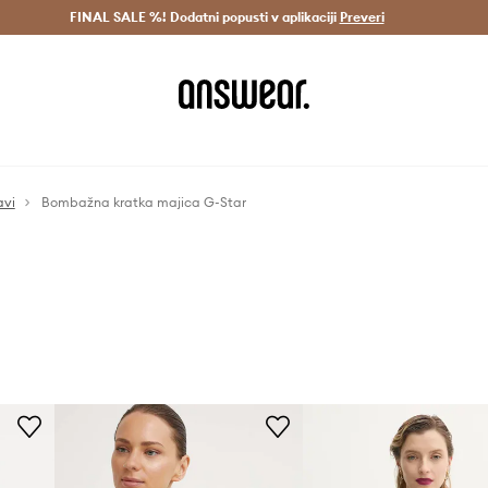
Dostava v 3 dneh >
FINAL SALE %! Dodatni popusti v aplikaciji
Prihrani z vpisom v Answear Club >
Preveri
avi
Bombažna kratka majica G-Star