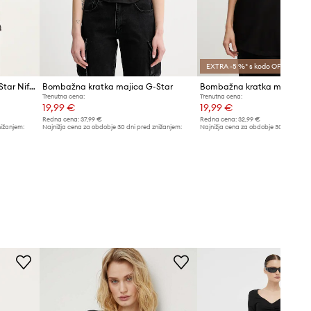
EXTRA -5 %* s kodo OFF
Bombažna kratka majica G-Star Nifous
Bombažna kratka majica G-Star
Trenutna cena:
Trenutna cena:
19,99 €
19,99 €
Redna cena:
37,99 €
Redna cena:
32,99 €
nižanjem:
Najnižja cena za obdobje 30 dni pred znižanjem:
Najnižja cena za obdobje 30 dni pred 
20,99 €
20,99 €