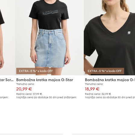
EXTRA -5 %* s kodo OFF
EXTRA -5 %* s kodo OFF
Bombažna kratka majica G-Star Script
Bombažna kratka majica G-Star
Bombažna kratka majica G-
Trenutna cena:
Trenutna cena:
20,99 €
18,99 €
Redna cena:
37,99 €
Redna cena:
32,99 €
žanjem:
Najnižja cena za obdobje 30 dni pred znižanjem:
Najnižja cena za obdobje 30 dni pred z
22,99 €
20,90 €