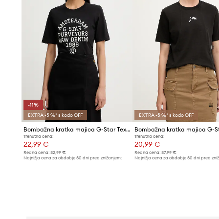
-11%
EXTRA -5 %* s kodo OFF
EXTRA -5 %* s kodo OFF
Bombažna kratka majica G-Star Text gr
Trenutna cena:
Trenutna cena:
22,99 €
20,99 €
Redna cena:
32,99 €
Redna cena:
37,99 €
Najnižja cena za obdobje 30 dni pred znižanjem:
Najnižja cena za obdobje 30 dni pred zni
25,99 €
22,99 €