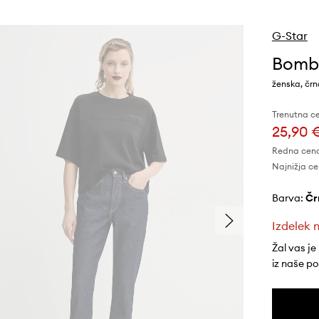
G-Star
Bomba
ženska, čr
Trenutna c
25,90 
Redna cen
Najnižja ce
Barva:
č
Izdelek n
Žal vas je
iz naše p