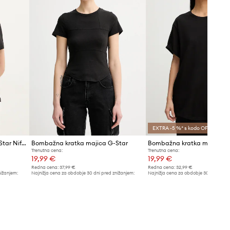
EXTRA -5 %* s kodo OFF
Bombažna kratka majica G-Star Nifous
Bombažna kratka majica G-Star
Trenutna cena:
Trenutna cena:
19,99 €
19,99 €
Redna cena:
37,99 €
Redna cena:
32,99 €
nižanjem:
Najnižja cena za obdobje 30 dni pred znižanjem:
Najnižja cena za obdobje 30 dni pred 
20,99 €
20,99 €