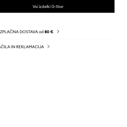
Vsi izdelki G-Star
EZPLAČNA DOSTAVA od
80 €
ČILA IN REKLAMACIJA