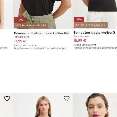
-11%
-10%
EXTRA -5 %* s kodo OFF
EXTRA -5 %* s kodo OFF
Bombažna kratka majica G-Star Rolled up sl BF
Trenutna cena:
Trenutna cena:
15,99 €
17,99 €
Redna cena:
28,99 €
Redna cena:
28,90 €
žanjem:
Najnižja cena za obdobje 30 dni pred z
Najnižja cena za obdobje 30 dni pred znižanjem:
17,99 €
19,99 €