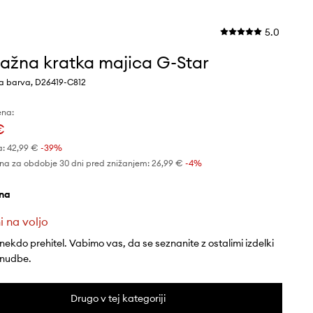
5.0
žna kratka majica G-Star
na barva, D26419-C812
ena:
€
a:
42,99 €
-39%
na za obdobje 30 dni pred znižanjem:
26,99 €
 -4%
rna
i na voljo
 nekdo prehitel. Vabimo vas, da se seznanite z ostalimi izdelki
onudbe.
Drugo v tej kategoriji