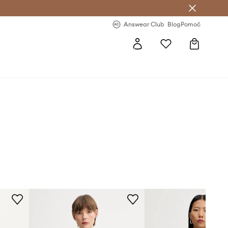
-20 % na prvo naročilo >
Premium Fashion Benefits >
Answear Club
Blog
Pomoč