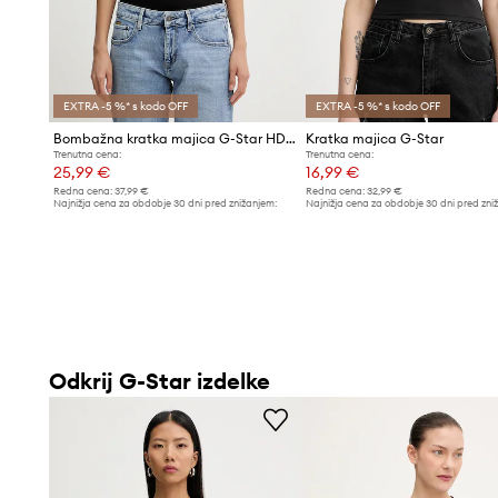
EXTRA -5 %* s kodo OFF
EXTRA -5 %* s kodo OFF
Bombažna kratka majica G-Star HD gr
Kratka majica G-Star
Trenutna cena:
Trenutna cena:
25,99 €
16,99 €
Redna cena:
37,99 €
Redna cena:
32,99 €
Najnižja cena za obdobje 30 dni pred znižanjem:
Najnižja cena za obdobje 30 dni pred zni
27,99 €
17,99 €
Odkrij G-Star izdelke