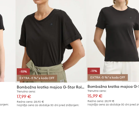
-11%
-10%
EXTRA -5 %* s kodo OFF
EXTRA -5 %* s kodo OFF
Bombažna kratka majica G-Star Rolled up sl BF
Trenutna cena:
Trenutna cena:
15,99 €
17,99 €
Redna cena:
28,99 €
Redna cena:
28,90 €
žanjem:
Najnižja cena za obdobje 30 dni pred z
Najnižja cena za obdobje 30 dni pred znižanjem:
17,99 €
19,99 €