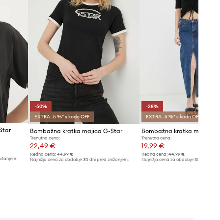
-50%
-28%
EXTRA -5 %* s kodo OFF
EXTRA -5 %* s kodo OFF
Star
Bombažna kratka majica G-Star
Bombažna kratka majica G
Trenutna cena:
Trenutna cena:
22,49 €
19,99 €
Redna cena:
44,99 €
Redna cena:
44,99 €
nižanjem:
Najnižja cena za obdobje 30 dni pred znižanjem:
Najnižja cena za obdobje 30 dni pred 
44,99 €
27,99 €