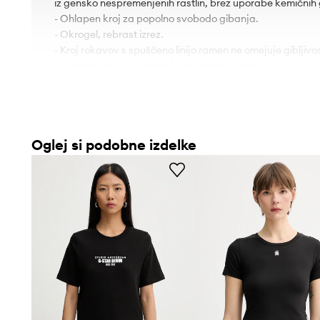
iz gensko nespremenjenih rastlin, brez uporabe kemičnih gn
- Ohlapen kroj za popolno svobodo gibanja.
- Okrogel, rebrast izrez.
- Kroj rokavov s spuščeno linijo ramen ne omejuje gibljivos
- Logotip blagovne znamke na sprednji strani.
Oglej si podobne izdelke