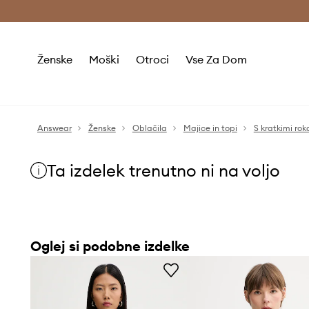
Brezplačna dostava in vračila (v vrednosti 80 € in več) >
Ženske
Moški
Otroci
Vse Za Dom
Answear
Ženske
Oblačila
Majice in topi
S kratkimi rok
Ta izdelek trenutno ni na voljo
Oglej si podobne izdelke