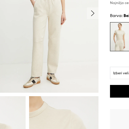
Najnižja ce
Barva:
be
Izberi vel