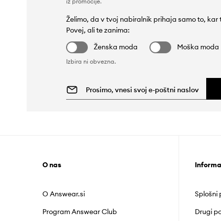
iz promocije
.
Želimo, da v tvoj nabiralnik prihaja samo to, kar
Povej, ali te zanima:
Ženska moda
Moška moda
Izbira ni obvezna.
O nas
Informa
O Answear.si
Splošni
Program Answear Club
Drugi po