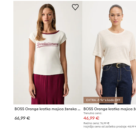
EXTRA -5 %* s kodo OFF
BOSS Orange kratka majica ženska z bombažem C_Etine_2
Trenutna cena:
66,99 €
46,99 €
Redna cena:
76,99 €
Najnižja cena od začetka prodaje:
48,99