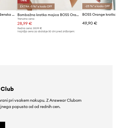
-14%
-25 %* s kodo: OFF
EXTRA -5 %* s kodo OFF
BOSS Orange kratka majica ženska bombažna C_Elou
Bombažna kratka majica BOSS Orange C_Elogo_5
Trenutna cena:
49,90 €
28,99 €
Redna cena:
59,99 €
Najnižja cena za obdobje 30 dni pred znižanjem:
33,99 €
 Club
rihrani pri vsakem nakupu. Z Answear Clubom
jnega popusta od od rednih cen.