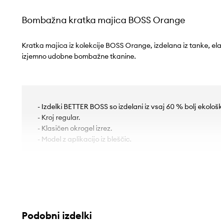
Bombažna kratka majica BOSS Orange
Kratka majica iz kolekcije BOSS Orange, izdelana iz tanke, ela
izjemno udobne bombažne tkanine.
- Izdelki BETTER BOSS so izdelani iz vsaj 60 % bolj ekološ
- Kroj regular.
- Klasičen okrogel izrez.
- Model z aplikacijo iz bleščic.
Podobni izdelki