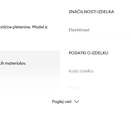
ZNAČILNOSTI IZDELKA
stične pletenine. Model iz
Elastičnost
PODATKI O IZDELKU
kih materialov.
Koda izdelka
Barva
Poglej več
Znamka
Proizvajalec