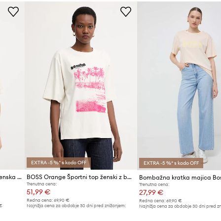
ID izdelka
EXTRA -5 %* s kodo OFF
EXTRA -5 %* s kodo OFF
BOSS Orange kratka majica ženska lanena C Emma
BOSS Orange Športni top ženski z bombažem C Eregular 2
Trenutna cena:
Trenutna cena:
51,99 €
27,99 €
Redna cena:
69,90 €
Redna cena:
69,90 €
 €
Najnižja cena za obdobje 30 dni pred znižanjem:
Najnižja cena za obdobje 30 dni pred z
54,99 €
28,99 €