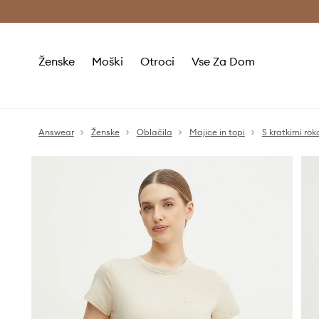
Brezplačna dostava in vračila (v vrednosti 80 € in več) >
Ženske
Moški
Otroci
Vse Za Dom
Answear
Ženske
Oblačila
Majice in topi
S kratkimi rok