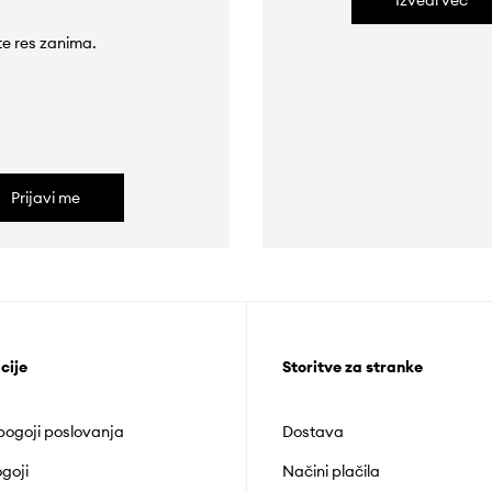
Izvedi več
 te res zanima.
Prijavi me
cije
Storitve za stranke
 pogoji poslovanja
Dostava
goji
Načini plačila