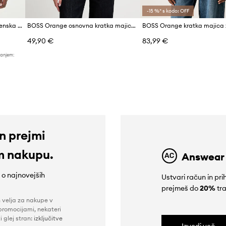
-15 %* s kodo: OFF
BOSS Orange kratka majica ženska bombažna C Elove embro
BOSS Orange osnovna kratka majica ženska bombažna C Esogo 1
49,90 €
83,99 €
žanjem:
in prejmi
m nakupu.
Answear
e o najnovejših
Ustvari račun in p
prejmeš do
20%
tra
n velja za nakupe v
promocijami, nekateri
i glej stran:
izključitve