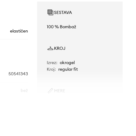
SESTAVA
100 % Bombaž
elastičen
KROJ
Izrez
:
okrogel
Kroj
:
regular fit
50541343
bež
MERE
Manekenka je visoka 179 cm in
BOSS Orange
nosi S
Standardna velikost
Priporočamo, da izbereš velikost, ki jo
običajno nosiš.