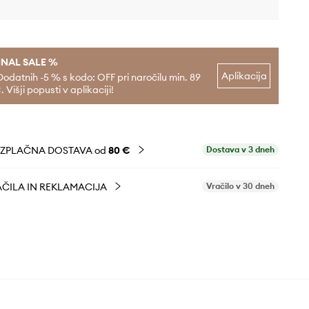
INAL SALE %
Aplikacija
Dodatnih -5 % s kodo: OFF pri naročilu min. 89
. Višji popusti v aplikaciji!
EZPLAČNA DOSTAVA od
80 €
Dostava v 3 dneh
ČILA IN REKLAMACIJA
Vračilo v 30 dneh