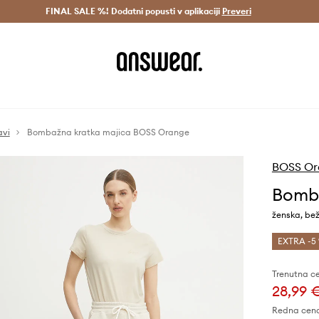
Dostava v 3 dneh >
FINAL SALE %! Dodatni popusti v aplikaciji
Prihrani z vpisom v Answear Club >
Preveri
avi
Bombažna kratka majica BOSS Orange
BOSS Or
Bomba
ženska, be
EXTRA -5 
Trenutna c
28,99 
Redna cen