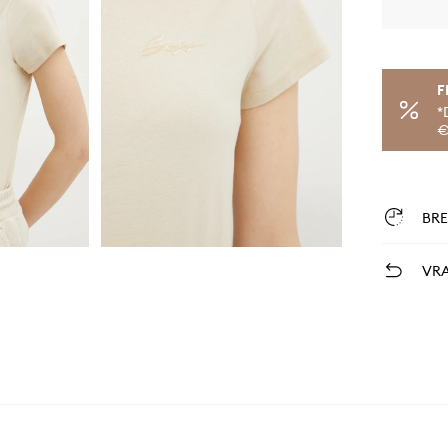
F
*
€
BR
VRA