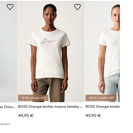
Tabela velikosti
-15 %* s kodo: OFF
-25 %* s kodo: OFF
BOSS Orange kratka majica ženska bombažna C_Elove_5
Bombažna kratka majica Boss Orange
49,90 €
49,90 €
nižanjem: