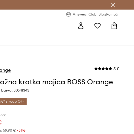
-20 % na prvo naročilo >
Premium Fashion Benefits >
Answear Club
Blog
Pomoč
5.0
ange
žna kratka majica BOSS Orange
ž barva, 50541343
%* s kodo OFF
ena:
€
a:
59,90 €
-51%