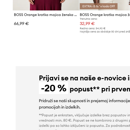
EXTRA -5 %* s kodo OFF
BOSS Orange kratka majica ženska z bombažem C_Etine_2
Trenutna cena:
66,99 €
32,99 €
Redna cena:
54,90 €
Najnižja cena za obdobje 30 dni pred zni
35,99 €
Prijavi se na naše e-novice 
-20 %
popust** pri prve
Pridruži se naši skupnosti in prejemaj informacij
promocijah in izdelkih.
**Popust je enkraten, vključuje izdelke brez popustov i
vrednosti min. 80 €. Popust se ne kombinira z drugimi 
izdelki pa so lahko izključeni iz popusta. Za podrobnost