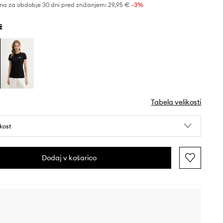
na za obdobje 30 dni pred znižanjem:
29,95 €
 -3%
ž
Tabela velikosti
ikost
Dodaj v košarico