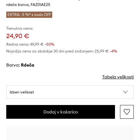
rdeča barva, FAZ01AE25
EXTRA -5 %* s kodo OFF
Trenutna cena:
24,90 €
Redna cena:
49,99 €
-50%
Najnižja cena za obdobje 30 dni pred znižanjem:
25,99 €
 -4%
Barva:
rdeča
Tabela velikosti
Izberi velikost
Dodaj v košarico