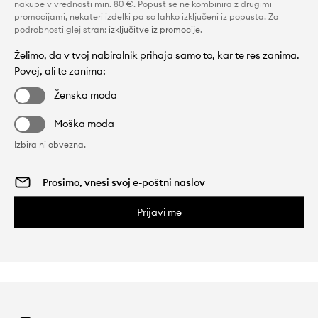
nakupe v vrednosti min. 80 €. Popust se ne kombinira z drugimi
promocijami, nekateri izdelki pa so lahko izključeni iz popusta. Za
podrobnosti glej stran:
izključitve iz promocije
.
Želimo, da v tvoj nabiralnik prihaja samo to, kar te res zanima.
Povej, ali te zanima:
Ženska moda
Moška moda
Izbira ni obvezna.
Prijavi me