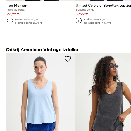
Top Morgan
Trenutna cena:
Trenutna cena:
22,99 €
39,99 €
Redna cena:
47,99 €
Redna cena:
61,90 €
Najnižja cena:
25,90 €
Najnižja cena:
44,99 €
Odkrij American Vintage izdelke