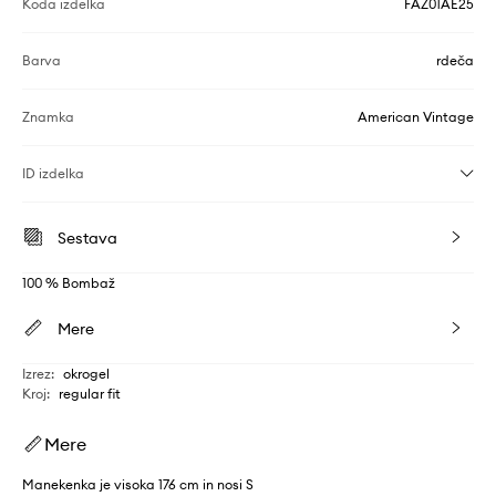
Koda izdelka
FAZ01AE25
Barva
rdeča
Znamka
American Vintage
ID izdelka
Sestava
100 % Bombaž
Mere
Izrez
:
okrogel
Kroj
:
regular fit
Mere
Manekenka je visoka 176 cm in nosi S