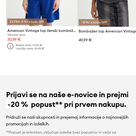
EXTRA -5 %* s kodo OFF
-15 %* s kodo: OFF
American Vintage top ženski bombažen
Trenutna cena:
30,99 €
49,99 €
Redna cena:
49,99 €
Najnižja cena:
33,99 €
Prijavi se na naše e-novice in prejmi
-20 %
popust** pri prvem nakupu.
Pridruži se naši skupnosti in prejemaj informacije o najnovejših
promocijah in izdelkih.
**Popust je enkraten, vključuje izdelke brez popustov in velja za