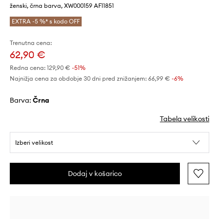
ženski, črna barva, XW000159 AF11851
EXTRA -5 %* s kodo OFF
Trenutna cena:
62,90 €
Redna cena:
129,90 €
-51%
Najnižja cena za obdobje 30 dni pred znižanjem:
66,99 €
 -6%
Barva:
črna
Tabela velikosti
Izberi velikost
Dodaj v košarico