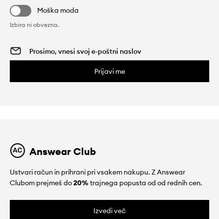
Moška moda
Izbira ni obvezna.
Prijavi me
Answear Club
Ustvari račun in prihrani pri vsakem nakupu. Z Answear
Clubom prejmeš do
20%
trajnega popusta od od rednih cen.
Izvedi več