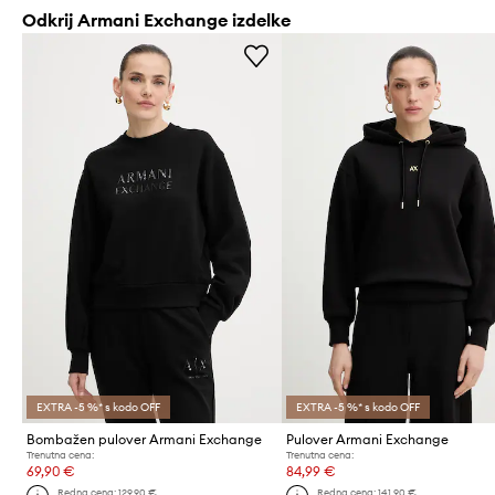
Odkrij Armani Exchange izdelke
EXTRA -5 %* s kodo OFF
EXTRA -5 %* s kodo OFF
Bombažen pulover Armani Exchange
Pulover Armani Exchange
Trenutna cena:
Trenutna cena:
69,90 €
84,99 €
Redna cena:
129,90 €
Redna cena:
141,90 €