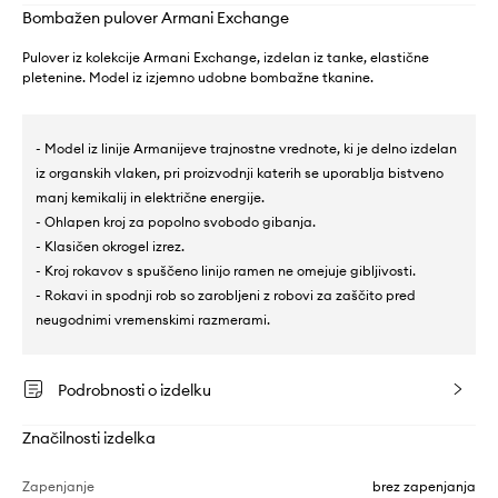
Bombažen pulover Armani Exchange
Pulover iz kolekcije Armani Exchange, izdelan iz tanke, elastične
pletenine. Model iz izjemno udobne bombažne tkanine.
- Model iz linije Armanijeve trajnostne vrednote, ki je delno izdelan
iz organskih vlaken, pri proizvodnji katerih se uporablja bistveno
manj kemikalij in električne energije.
- Ohlapen kroj za popolno svobodo gibanja.
- Klasičen okrogel izrez.
- Kroj rokavov s spuščeno linijo ramen ne omejuje gibljivosti.
- Rokavi in spodnji rob so zarobljeni z robovi za zaščito pred
neugodnimi vremenskimi razmerami.
Podrobnosti o izdelku
Značilnosti izdelka
Zapenjanje
brez zapenjanja