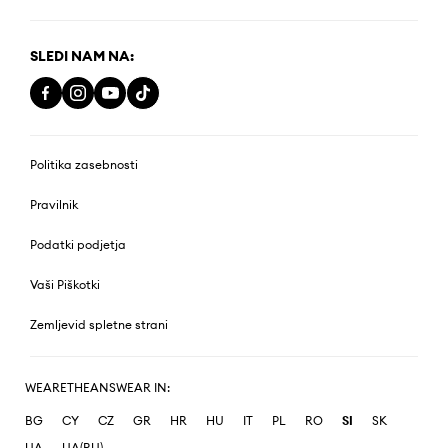
SLEDI NAM NA:
Politika zasebnosti
Pravilnik
Podatki podjetja
Vaši Piškotki
Zemljevid spletne strani
WEARETHEANSWEAR IN:
BG
CY
CZ
GR
HR
HU
IT
PL
RO
SI
SK
UA
UA(RU)