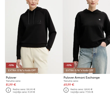
-10%
-10%
EXTRA -5 %* s kodo OFF
EXTRA -5 %* s kodo OFF
Pulover
Pulover Armani Exchange
Trenutna cena:
Trenutna cena:
81,99 €
69,99 €
Redna cena:
130,90 €
Redna cena:
129,90 €
Najnižja cena:
91,99 €
Najnižja cena:
77,90 €