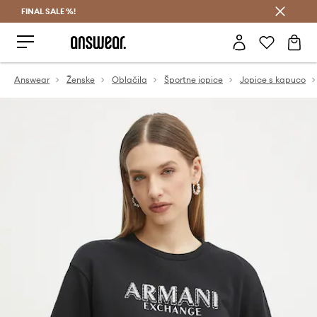
FINAL SALE %!
Prihrani z vpisom v Answear Club >
Answear
Ženske
Oblačila
Športne jopice
Jopice s kapuco