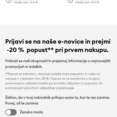
Najnižja cena:
72,99 €
Najnižja cena:
93,99 €
Prijavi se na naše e-novice in prejmi
-20 %
popust** pri prvem nakupu.
Pridruži se naši skupnosti in prejemaj informacije o najnovejših
promocijah in izdelkih.
**Popust je enkraten, vključuje izdelke brez popustov in velja za
nakupe v vrednosti min. 80 €. Popust se ne kombinira z drugimi
promocijami, nekateri izdelki pa so lahko izključeni iz popusta. Za
podrobnosti glej stran:
izključitve iz promocije
.
Želimo, da v tvoj nabiralnik prihaja samo to, kar te res zanima.
Povej, ali te zanima:
Ženska moda