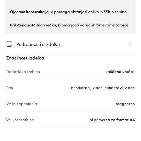
Ojačana konstrukcija
, ki pomaga ohranjati obliko in ščiti vsebino
Priložena zaščitna vrečka
, ki omogoča varno shranjevanje torbice
Podrobnosti o izdelku
Značilnosti izdelka
Dodatki za torbice
zaščitna vrečka
Pas
neodstranljiv pas, nenastavljiv pas
Vrsta zapenjanja
magnetno
Velikost torbice
ni primerna za format A4