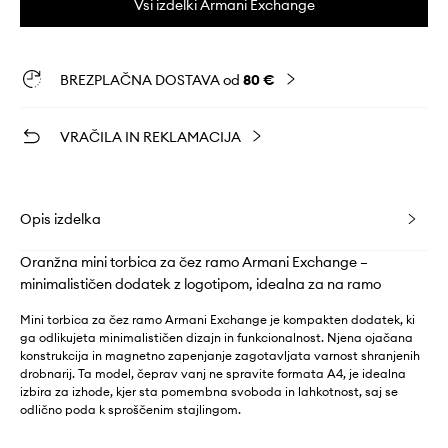
Vsi izdelki Armani Exchange
BREZPLAČNA DOSTAVA od
80 €
VRAČILA IN REKLAMACIJA
Opis izdelka
Oranžna mini torbica za čez ramo Armani Exchange –
minimalističen dodatek z logotipom, idealna za na ramo
Mini torbica za čez ramo Armani Exchange je kompakten dodatek, ki
ga odlikujeta minimalističen dizajn in funkcionalnost. Njena ojačana
konstrukcija in magnetno zapenjanje zagotavljata varnost shranjenih
drobnarij. Ta model, čeprav vanj ne spravite formata A4, je idealna
izbira za izhode, kjer sta pomembna svoboda in lahkotnost, saj se
odlično poda k sproščenim stajlingom.