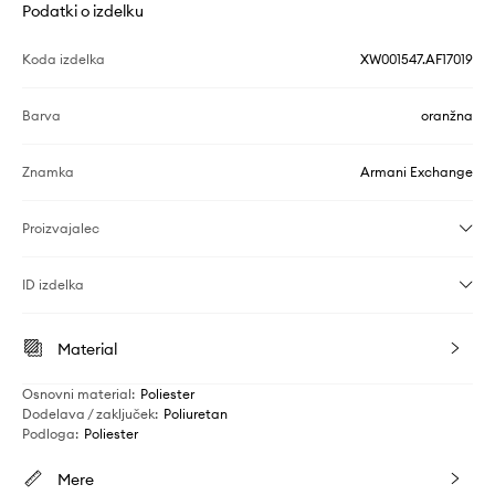
Podatki o izdelku
Koda izdelka
XW001547.AF17019
Barva
oranžna
Znamka
Armani Exchange
Proizvajalec
ID izdelka
Material
Osnovni material
:
Poliester
Dodelava / zaključek
:
Poliuretan
Podloga
:
Poliester
Mere