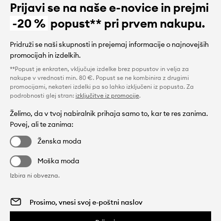
Prijavi se na naše e-novice in prejmi
-20 %
popust** pri prvem nakupu.
Pridruži se naši skupnosti in prejemaj informacije o najnovejših
promocijah in izdelkih.
**Popust je enkraten, vključuje izdelke brez popustov in velja za
nakupe v vrednosti min. 80 €. Popust se ne kombinira z drugimi
promocijami, nekateri izdelki pa so lahko izključeni iz popusta. Za
podrobnosti glej stran:
izključitve iz promocije
.
Želimo, da v tvoj nabiralnik prihaja samo to, kar te res zanima.
Povej, ali te zanima:
Ženska moda
Moška moda
Izbira ni obvezna.