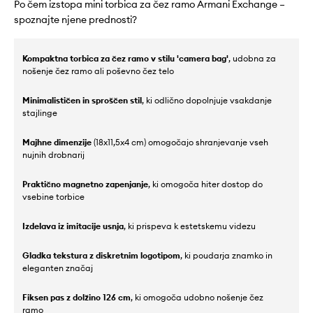
Po čem izstopa mini torbica za čez ramo Armani Exchange –
spoznajte njene prednosti?
Kompaktna torbica za čez ramo v stilu 'camera bag'
, udobna za
nošenje čez ramo ali poševno čez telo
Minimalističen in sproščen stil
, ki odlično dopolnjuje vsakdanje
stajlinge
Majhne dimenzije
(18x11,5x4 cm) omogočajo shranjevanje vseh
nujnih drobnarij
Praktično magnetno zapenjanje
, ki omogoča hiter dostop do
vsebine torbice
Izdelava iz imitacije usnja
, ki prispeva k estetskemu videzu
Gladka tekstura z diskretnim logotipom
, ki poudarja znamko in
eleganten značaj
Fiksen pas z dolžino 126 cm
, ki omogoča udobno nošenje čez
ramo