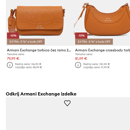
-10%
-10%
EXTRA -5 %* s kodo OFF
EXTRA -5 %* s kodo OFF
Armani Exchange torbica čez ramo ženska iz umetnega usnja
Trenutna cena:
Trenutna cena:
79,99 €
81,99 €
Redna cena:
136,90 €
Redna cena:
130,90 €
Najnižja cena:
88,99 €
Najnižja cena:
91,99 €
Odkrij Armani Exchange izdelke