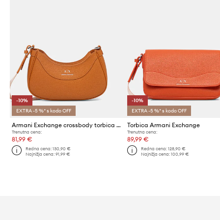
-10%
-10%
EXTRA -5 %* s kodo OFF
EXTRA -5 %* s kodo OFF
Armani Exchange crossbody torbica ženska iz umetnega usnja
Torbica Armani Exchange
Trenutna cena:
Trenutna cena:
81,99 €
89,99 €
Redna cena:
130,90 €
Redna cena:
128,90 €
Najnižja cena:
91,99 €
Najnižja cena:
100,99 €