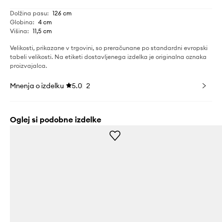
Dolžina pasu
:
126 cm
Globina
:
4 cm
Višina
:
11,5 cm
Velikosti, prikazane v trgovini, so preračunane po standardni evropski
tabeli velikosti. Na etiketi dostavljenega izdelka je originalna oznaka
proizvajalca.
Mnenja o izdelku
5.0
2
Oglej si podobne izdelke