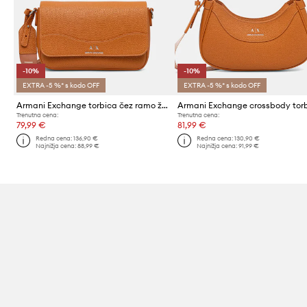
-10%
-10%
EXTRA -5 %* s kodo OFF
EXTRA -5 %* s kodo OFF
Armani Exchange torbica čez ramo ženska iz umetnega usnja
Trenutna cena:
Trenutna cena:
79,99 €
81,99 €
Redna cena:
136,90 €
Redna cena:
130,90 €
Najnižja cena:
88,99 €
Najnižja cena:
91,99 €