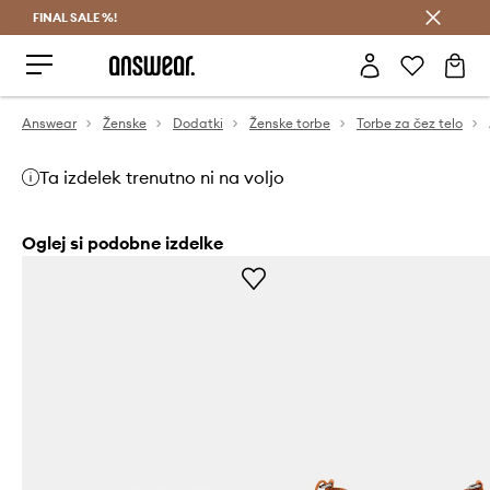
FINAL SALE %!
Prihrani z vpisom v Answear Club >
Answear
Ženske
Dodatki
Ženske torbe
Torbe za čez telo
Ta izdelek trenutno ni na voljo
Oglej si podobne izdelke