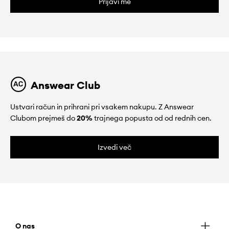
Prijavi me
Answear Club
Ustvari račun in prihrani pri vsakem nakupu. Z Answear
Clubom prejmeš do
20%
trajnega popusta od od rednih cen.
Izvedi več
O nas