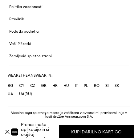
Politika zasebnosti
Pravilnik
Podatki podjetja
Vaši Piškotki
Zemljevid spletne strani
WEARETHEANSWEAR IN:
BG
CY
CZ
GR
HR
HU
IT
PL
RO
SI
SK
UA
UA(RU)
Vsebina tega spletnega mesta je zaščitena z avtorskimi pravicami in je v
lasti družbe Answear.com S.A.
Prenesi našo
aplikacijo in si
KUPI DARILNO KARTICO
olajšaj