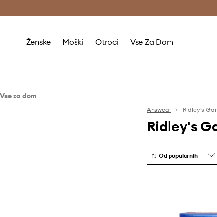
Brezplačna dostava in vračila (v vrednosti 80 € in več) >
Ženske
Moški
Otroci
Vse Za Dom
Vse za dom
Življenjski slog
Answear
Ridley's Ga
Ridley's 
Igre in sestavljanke
Od popularnih