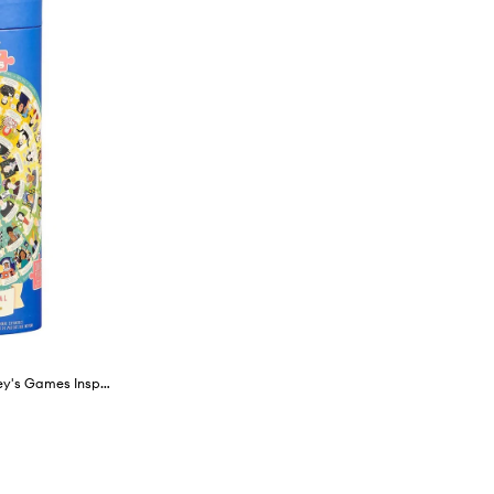
Sestavljanka v tubi Ridley's Games Inspirujące Kobiety 1000 elementów