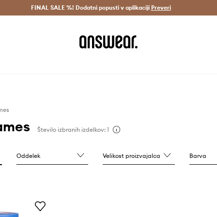
Dostava v 3 dneh >
FINAL SALE %! Dodatni popusti v aplikaciji
Prihrani z vpisom v Answear Club >
Preveri
mes
Games
Število izbranih izdelkov: 1
Oddelek
Velikost proizvajalca
Barva