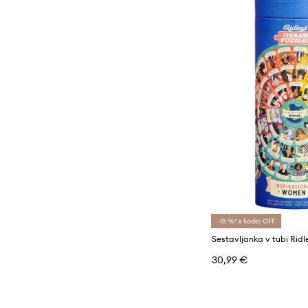
-15 %* s kodo: OFF
30,99 €