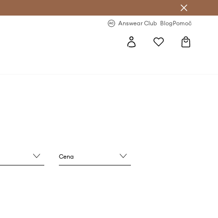
-20 % na prvo naročilo >
Premium Fashion Benefits >
Answear Club
Blog
Pomoč
Cena