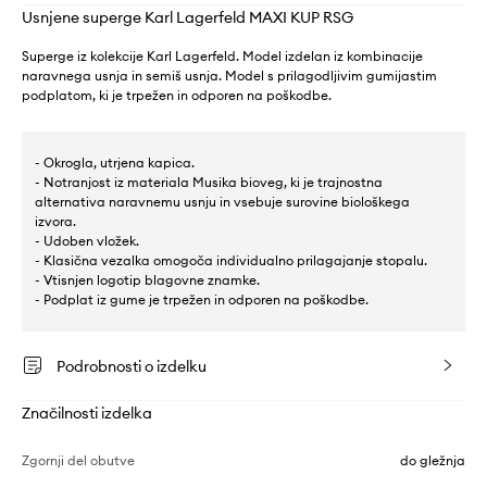
Usnjene superge Karl Lagerfeld MAXI KUP RSG
Superge iz kolekcije Karl Lagerfeld. Model izdelan iz kombinacije
naravnega usnja in semiš usnja. Model s prilagodljivim gumijastim
podplatom, ki je trpežen in odporen na poškodbe.
- Okrogla, utrjena kapica.
- Notranjost iz materiala Musika bioveg, ki je trajnostna
alternativa naravnemu usnju in vsebuje surovine biološkega
izvora.
- Udoben vložek.
- Klasična vezalka omogoča individualno prilagajanje stopalu.
- Vtisnjen logotip blagovne znamke.
- Podplat iz gume je trpežen in odporen na poškodbe.
Podrobnosti o izdelku
Značilnosti izdelka
Zgornji del obutve
do gležnja