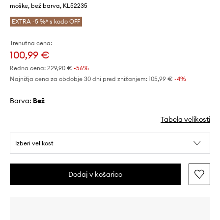
moške, bež barva, KL52235
EXTRA -5 %* s kodo OFF
Trenutna cena:
100,99 €
Redna cena:
229,90 €
-56%
Najnižja cena za obdobje 30 dni pred znižanjem:
105,99 €
 -4%
Barva:
bež
Tabela velikosti
Izberi velikost
Dodaj v košarico