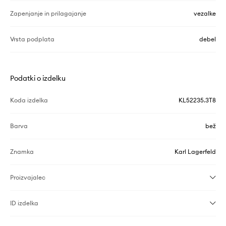
Zapenjanje in prilagajanje
vezalke
Vrsta podplata
debel
Podatki o izdelku
Koda izdelka
KL52235.3T8
Barva
bež
Znamka
Karl Lagerfeld
Proizvajalec
ID izdelka