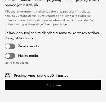
promocijah in izdelkih.
**Popust je enkraten, vključuje izdelke brez popustov in velja za
nakupe v vrednosti min. 80 €. Popust se ne kombinira z drugimi
promocijami, nekateri izdelki pa so lahko izključeni iz popusta. Za
podrobnosti glej stran:
izključitve iz promocije
.
Želimo, da v tvoj nabiralnik prihaja samo to, kar te res zanima.
Povej, ali te zanima:
Ženska moda
Moška moda
Izbira ni obvezna.
Prijavi me