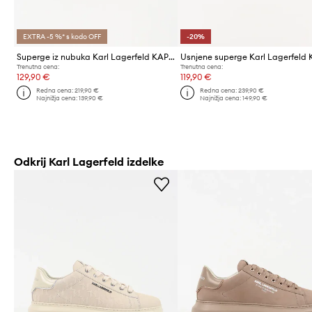
EXTRA -5 %* s kodo OFF
-20%
Superge iz nubuka Karl Lagerfeld KAPRI LUG RSG
Trenutna cena:
Trenutna cena:
129,90 €
119,90 €
Redna cena:
219,90 €
Redna cena:
239,90 €
Najnižja cena:
139,90 €
Najnižja cena:
149,90 €
Odkrij Karl Lagerfeld izdelke