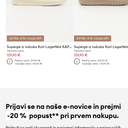
EXTRA -5 %* s kodo OFF
EXTRA -5 %* s kodo OFF
Superge iz nubuka Karl Lagerfeld KAPRI
Trenutna cena:
Trenutna cena:
129,90 €
129,90 €
Redna cena:
219,90 €
Redna cena:
219,90 €
Najnižja cena:
139,90 €
Najnižja cena:
139,90 €
Prijavi se na naše e-novice in prejmi
-20 %
popust** pri prvem nakupu.
Pridruži se naši skupnosti in prejemaj informacije o najnovejših