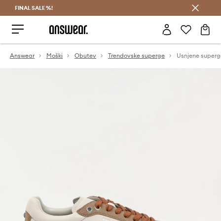
FINAL SALE %!
Prihrani z vpisom v Answear Club >
Answear
Moški
Obutev
Trendovske superge