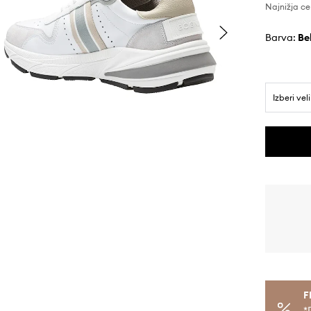
Najnižja ce
Barva:
b
Izberi vel
F
*