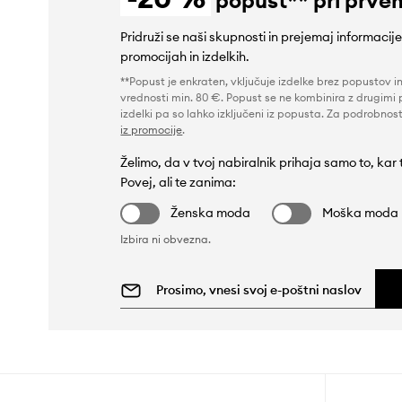
Pridruži se naši skupnosti in prejemaj informacij
promocijah in izdelkih.
**Popust je enkraten, vključuje izdelke brez popustov i
vrednosti min. 80 €. Popust se ne kombinira z drugimi 
izdelki pa so lahko izključeni iz popusta. Za podrobnost
iz promocije
.
Želimo, da v tvoj nabiralnik prihaja samo to, kar
Povej, ali te zanima:
Ženska moda
Moška moda
Izbira ni obvezna.