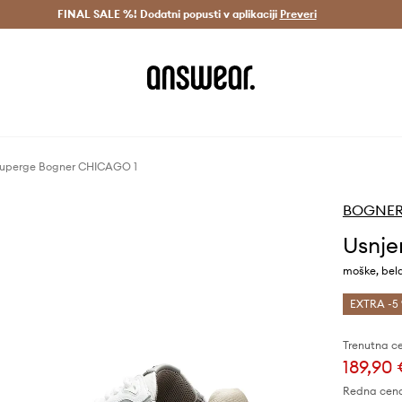
Dostava v 3 dneh >
FINAL SALE %! Dodatni popusti v aplikaciji
Prihrani z vpisom v Answear Club >
Preveri
superge Bogner CHICAGO 1
BOGNE
Usnje
moške, bel
EXTRA -5 
Trenutna c
189,90
Redna cen