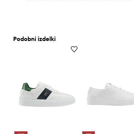
- Klasična vezalka omogoča individualno prilagajanje sto
- Nedrseč podplat z žlebovi zagotavlja visoko stopnjo opr
Podobni izdelki