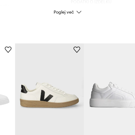
PODATKI O IZDELKU
palu.
Poglej več
ijema tal.
Koda izdelka
Barva
Znamka
Proizvajalec
ID izdelka