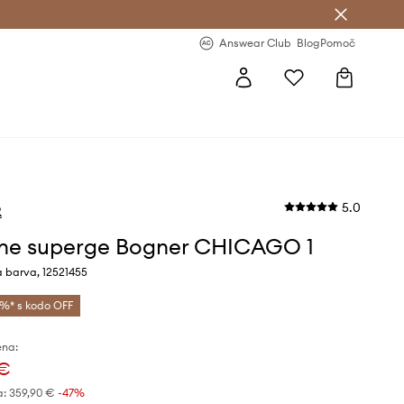
-20 % na prvo naročilo >
Premium Fashion Benefits >
Answear Club
Blog
Pomoč
5.0
R
ne superge Bogner CHICAGO 1
a barva, 12521455
%* s kodo OFF
ena:
 €
a:
359,90 €
-47%