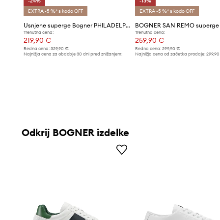
-24%
-13%
EXTRA -5 %* s kodo OFF
EXTRA -5 %* s kodo OFF
Usnjene superge Bogner PHILADELPHIA
Trenutna cena:
Trenutna cena:
219,90 €
259,90 €
Redna cena:
329,90 €
Redna cena:
299,90 €
Najnižja cena za obdobje 30 dni pred znižanjem:
Najnižja cena od začetka prodaje:
299,90
289,90 €
Odkrij BOGNER izdelke