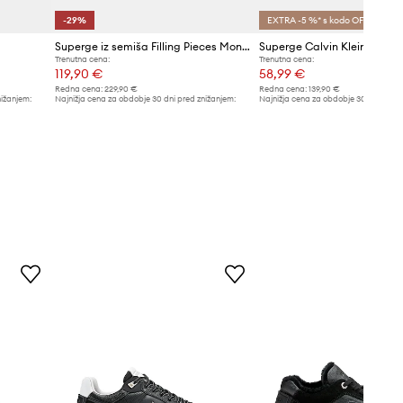
-29%
EXTRA -5 %* s kodo OFF
Superge iz semiša Filling Pieces Mondo Viera
Trenutna cena:
Trenutna cena:
119,90 €
58,99 €
Redna cena:
229,90 €
Redna cena:
139,90 €
nižanjem:
Najnižja cena za obdobje 30 dni pred znižanjem:
Najnižja cena za obdobje 30 dni pred 
169,90 €
61,99 €