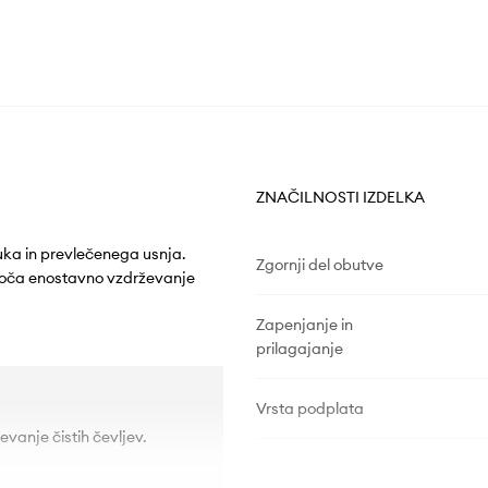
ZNAČILNOSTI IZDELKA
uka in prevlečenega usnja.
Zgornji del obutve
ogoča enostavno vzdrževanje
Zapenjanje in
prilagajanje
Vrsta podplata
evanje čistih čevljev.