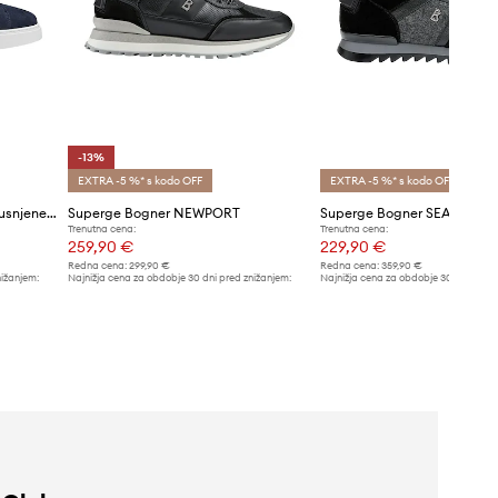
-13%
EXTRA -5 %* s kodo OFF
EXTRA -5 %* s kodo OFF
BOGNER SAN REMO moške usnjene superge
Superge Bogner NEWPORT
Superge Bogner SEATTLE 19
Trenutna cena:
Trenutna cena:
259,90 €
229,90 €
Redna cena:
299,90 €
Redna cena:
359,90 €
nižanjem:
Najnižja cena za obdobje 30 dni pred znižanjem:
Najnižja cena za obdobje 30 dni pred 
299,90 €
239,90 €