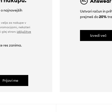
Answear
e o najnovejših
Ustvari račun in p
prejmeš do
20%
tra
n velja za nakupe v
promocijami, nekateri
i glej stran:
izključitve
Izvedi več
 te res zanima.
Prijavi me