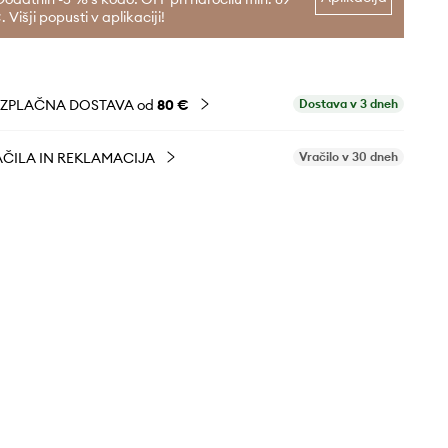
. Višji popusti v aplikaciji!
EZPLAČNA DOSTAVA od
80 €
Dostava v 3 dneh
ČILA IN REKLAMACIJA
Vračilo v 30 dneh