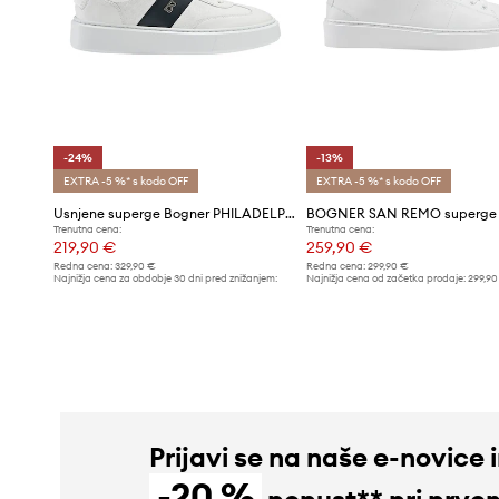
-24%
-13%
EXTRA -5 %* s kodo OFF
EXTRA -5 %* s kodo OFF
Usnjene superge Bogner PHILADELPHIA
Trenutna cena:
Trenutna cena:
219,90 €
259,90 €
Redna cena:
329,90 €
Redna cena:
299,90 €
Najnižja cena za obdobje 30 dni pred znižanjem:
Najnižja cena od začetka prodaje:
299,90
289,90 €
Prijavi se na naše e-novice 
-20 %
popust** pri prve