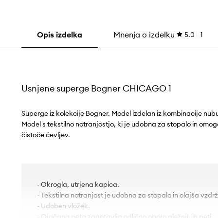
Opis izdelka
Mnenja o izdelku
5.0
1
Usnjene superge Bogner CHICAGO 1
Superge iz kolekcije Bogner. Model izdelan iz kombinacije nub
Model s tekstilno notranjostjo, ki je udobna za stopalo in om
čistoče čevljev.
- Okrogla, utrjena kapica.
- Tekstilna notranjost je udobna za stopalo in olajša vzdrž
- Udoben vložek.
- Ojačana peta zagotavlja odlično oporo gležnju in peti.