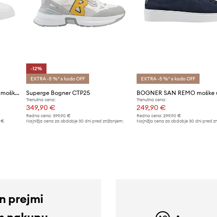
-12%
EXTRA -5 %* s kodo OFF
EXTRA -5 %* s kodo OFF
BOGNER SAN REMO superge moške usnjene
Superge Bogner CTP25
Trenutna cena:
Trenutna cena:
349,90 €
249,90 €
Redna cena:
399,90 €
Redna cena:
299,90 €
 €
Najnižja cena za obdobje 30 dni pred znižanjem:
Najnižja cena za obdobje 30 dni pred z
399,90 €
259,90 €
in prejmi
m nakupu.