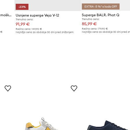
EXTRA -5 %* s kodo OFF
-23%
BOGNER SAN REMO superge moške usnjene
Superge BALR. Phat Q
Usnjene superge Veja V-12
Trenutna cena:
Trenutna cena:
85,99 €
91,99 €
Redna cena:
179,90 €
Redna cena:
149,90 €
 €
Najnižja cena za obdobje 30 dni pred z
Najnižja cena za obdobje 30 dni pred znižanjem:
89,90 €
119,90 €