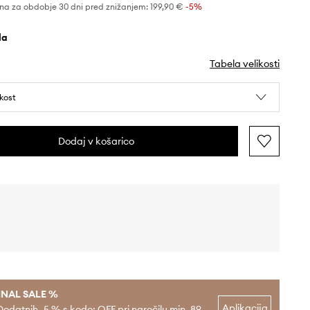
na za obdobje 30 dni pred znižanjem:
199,90 €
 -5%
ela
Tabela velikosti
ikost
Dodaj v košarico
INAL SALE %
Aplikacija
Dodatnih -5 % s kodo: OFF pri naročilu min. 89