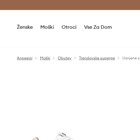
Brezplačna dostava in vračila (v vrednosti 80 € in več) >
Ženske
Moški
Otroci
Vse Za Dom
Answear
Moški
Obutev
Trendovske superge
Usnjene 