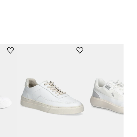
12521455
bela
BOGNER