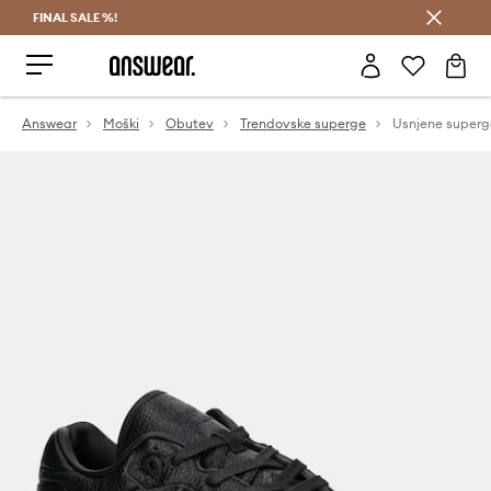
FINAL SALE %!
Prihrani z vpisom v Answear Club >
Answear
Moški
Obutev
Trendovske superge