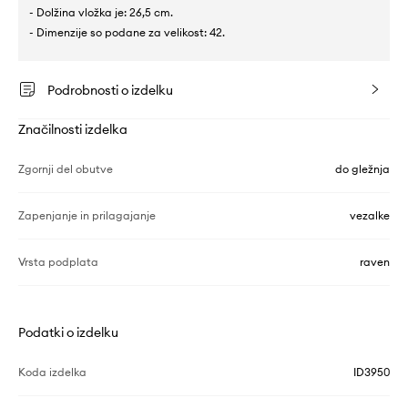
- Dolžina vložka je: 26,5 cm.
- Dimenzije so podane za velikost: 42.
Podrobnosti o izdelku
Značilnosti izdelka
Zgornji del obutve
do gležnja
Zapenjanje in prilagajanje
vezalke
Vrsta podplata
raven
Podatki o izdelku
Koda izdelka
ID3950