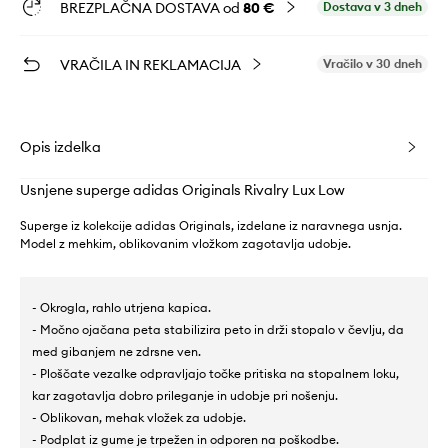
BREZPLAČNA DOSTAVA od
80 €
Dostava v 3 dneh
VRAČILA IN REKLAMACIJA
Vračilo v 30 dneh
Opis izdelka
Usnjene superge adidas Originals Rivalry Lux Low
Superge iz kolekcije adidas Originals, izdelane iz naravnega usnja.
Model z mehkim, oblikovanim vložkom zagotavlja udobje.
- Okrogla, rahlo utrjena kapica.
- Močno ojačana peta stabilizira peto in drži stopalo v čevlju, da
med gibanjem ne zdrsne ven.
- Ploščate vezalke odpravljajo točke pritiska na stopalnem loku,
kar zagotavlja dobro prileganje in udobje pri nošenju.
- Oblikovan, mehak vložek za udobje.
- Podplat iz gume je trpežen in odporen na poškodbe.