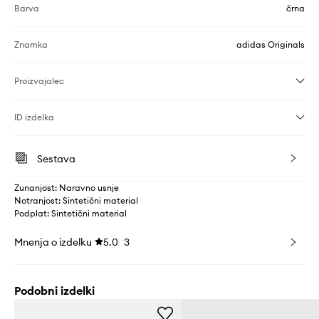
Barva
črna
Znamka
adidas Originals
Proizvajalec
ID izdelka
Sestava
Zunanjost: Naravno usnje
Notranjost: Sintetični material
Podplat: Sintetični material
Mnenja o izdelku
5.0
3
Podobni izdelki