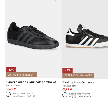
-12%
-15%
EXTRA -5 %* s kodo OFF
EXTRA -5 %* s kodo OFF
Superge adidas Originals Samba OG
Čevlji adidas Originals
Trenutna cena:
Trenutna cena:
86,99 €
41,99 €
Redna cena:
119,90 €
Redna cena:
99,90 €
Najnižja cena:
98,99 €
Najnižja cena:
49,95 €