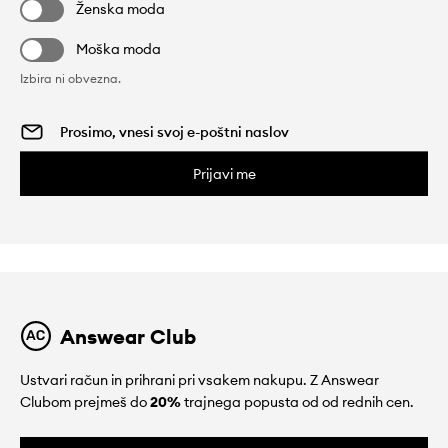
Ženska moda
Moška moda
Izbira ni obvezna.
Prijavi me
Answear Club
Ustvari račun in prihrani pri vsakem nakupu. Z Answear
Clubom prejmeš do
20%
trajnega popusta od od rednih cen.