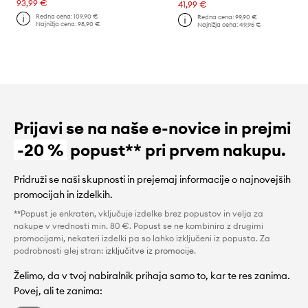
93,99 €
41,99 €
Redna cena:
109,90 €
Redna cena:
99,90 €
Najnižja cena:
98,90 €
Najnižja cena:
49,95 €
Prijavi se na naše e-novice in prejmi
-20 %
popust** pri prvem nakupu.
Pridruži se naši skupnosti in prejemaj informacije o najnovejših
promocijah in izdelkih.
**Popust je enkraten, vključuje izdelke brez popustov in velja za
nakupe v vrednosti min. 80 €. Popust se ne kombinira z drugimi
promocijami, nekateri izdelki pa so lahko izključeni iz popusta. Za
podrobnosti glej stran:
izključitve iz promocije
.
Želimo, da v tvoj nabiralnik prihaja samo to, kar te res zanima.
Povej, ali te zanima: