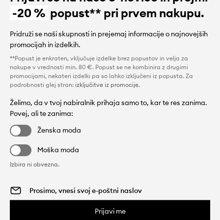
-20 %
popust** pri prvem nakupu.
Pridruži se naši skupnosti in prejemaj informacije o najnovejših
promocijah in izdelkih.
**Popust je enkraten, vključuje izdelke brez popustov in velja za
nakupe v vrednosti min. 80 €. Popust se ne kombinira z drugimi
promocijami, nekateri izdelki pa so lahko izključeni iz popusta. Za
podrobnosti glej stran:
izključitve iz promocije
.
Želimo, da v tvoj nabiralnik prihaja samo to, kar te res zanima.
Povej, ali te zanima:
Ženska moda
Moška moda
Izbira ni obvezna.
Prijavi me