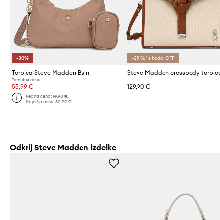
-30%
-25 %* s kodo: OFF
Torbica Steve Madden Bsin
Trenutna cena:
55,99 €
129,90 €
Redna cena:
99,90 €
Najnižja cena:
80,99 €
Odkrij Steve Madden izdelke