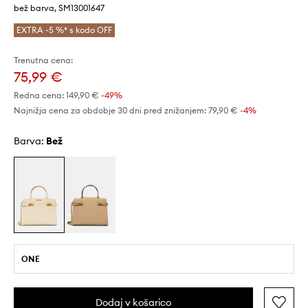
bež barva, SM13001647
EXTRA -5 %* s kodo OFF
Trenutna cena:
75,99 €
Redna cena:
149,90 €
-49%
Najnižja cena za obdobje 30 dni pred znižanjem:
79,90 €
 -4%
Barva:
bež
ONE
Dodaj v košarico