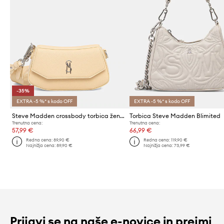
-35%
EXTRA -5 %* s kodo OFF
EXTRA -5 %* s kodo OFF
Steve Madden crossbody torbica ženska Btaiga
Torbica Steve Madden Blimited
Trenutna cena:
Trenutna cena:
57,99 €
66,99 €
Redna cena:
89,90 €
Redna cena:
119,90 €
Najnižja cena:
89,90 €
Najnižja cena:
73,99 €
Prijavi se na naše e-novice in prejmi