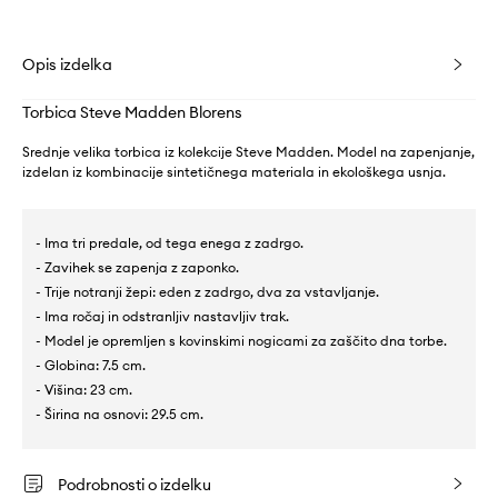
Opis izdelka
Torbica Steve Madden Blorens
Srednje velika torbica iz kolekcije Steve Madden. Model na zapenjanje,
izdelan iz kombinacije sintetičnega materiala in ekološkega usnja.
- Ima tri predale, od tega enega z zadrgo.
- Zavihek se zapenja z zaponko.
- Trije notranji žepi: eden z zadrgo, dva za vstavljanje.
- Ima ročaj in odstranljiv nastavljiv trak.
- Model je opremljen s kovinskimi nogicami za zaščito dna torbe.
- Globina: 7.5 cm.
- Višina: 23 cm.
- Širina na osnovi: 29.5 cm.
Podrobnosti o izdelku