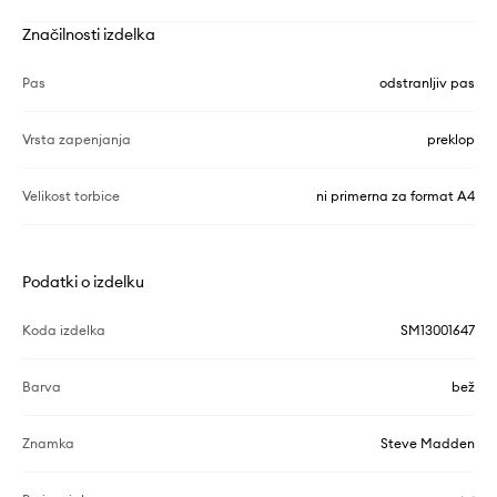
Značilnosti izdelka
Pas
odstranljiv pas
Vrsta zapenjanja
preklop
Velikost torbice
ni primerna za format A4
Podatki o izdelku
Koda izdelka
SM13001647
Barva
bež
Znamka
Steve Madden