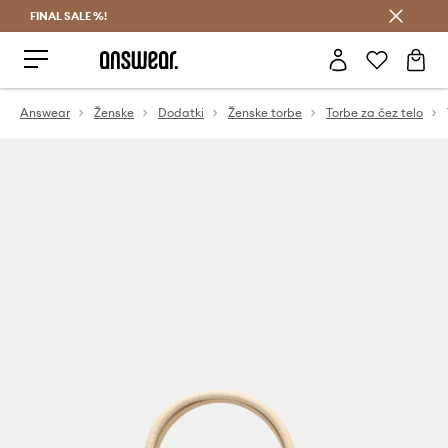
FINAL SALE %!
Prihrani z vpisom v Answear Club >
Answear
Ženske
Dodatki
Ženske torbe
Torbe za čez telo