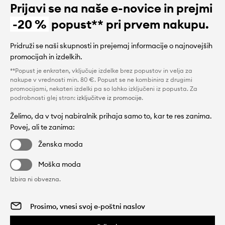
Prijavi se na naše e-novice in prejmi
-20 %
popust** pri prvem nakupu.
Pridruži se naši skupnosti in prejemaj informacije o najnovejših
promocijah in izdelkih.
**Popust je enkraten, vključuje izdelke brez popustov in velja za
nakupe v vrednosti min. 80 €. Popust se ne kombinira z drugimi
promocijami, nekateri izdelki pa so lahko izključeni iz popusta. Za
podrobnosti glej stran:
izključitve iz promocije
.
Želimo, da v tvoj nabiralnik prihaja samo to, kar te res zanima.
Povej, ali te zanima:
Ženska moda
Moška moda
Izbira ni obvezna.