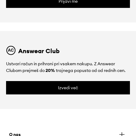
Prijavi me
Answear Club
Ustvari račun in prihrani pri vsakem nakupu. Z Answear
Clubom prejmeš do
20%
trajnega popusta od od rednih cen.
Izvedi več
O nas