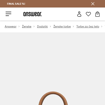
FINAL SALE %!
Prihrani z vpisom v Answear Club >
Answear
Ženske
Dodatki
Ženske torbe
Torbe za čez telo