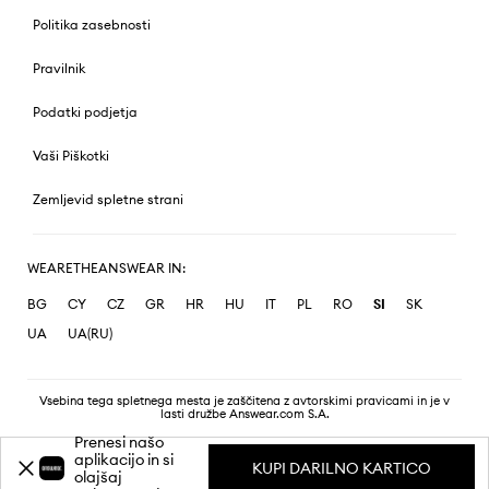
Politika zasebnosti
Pravilnik
Podatki podjetja
Vaši Piškotki
Zemljevid spletne strani
WEARETHEANSWEAR IN:
BG
CY
CZ
GR
HR
HU
IT
PL
RO
SI
SK
UA
UA(RU)
Vsebina tega spletnega mesta je zaščitena z avtorskimi pravicami in je v
lasti družbe Answear.com S.A.
Prenesi našo
aplikacijo in si
KUPI DARILNO KARTICO
olajšaj