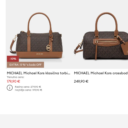
-10%
EXTRA -5 %* s kodo OFF
MICHAEL Michael Kors klasična torbica ženska iz umetnega usnja
Trenutna cena:
179,90 €
249,90 €
Redna cena:
279,90 €
Najnižja cena:
199,90 €