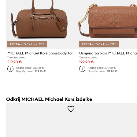
EXTRA -5 %* s kodo OFF
EXTRA -5 %* s kodo OFF
MICHAEL Michael Kors crossbody torbica ženska usnjena
Trenutna cena:
Trenutna cena:
219,90 €
199,90 €
Redna cena:
329,90 €
Redna cena:
279,90 €
Najnižja cena:
229,90 €
Najnižja cena:
219,90 €
Odkrij MICHAEL Michael Kors izdelke