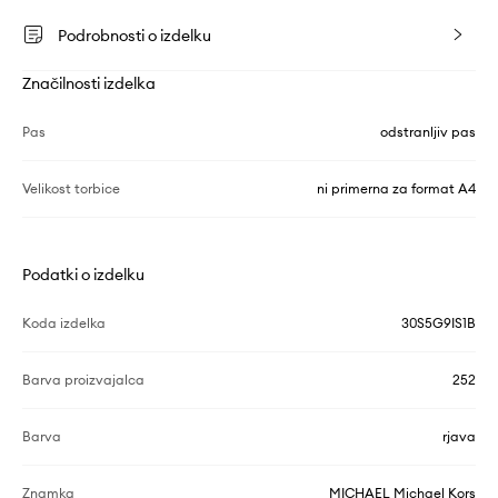
Podrobnosti o izdelku
Značilnosti izdelka
Pas
odstranljiv pas
Velikost torbice
ni primerna za format A4
Podatki o izdelku
Koda izdelka
30S5G9IS1B
Barva proizvajalca
252
Barva
rjava
Znamka
MICHAEL Michael Kors