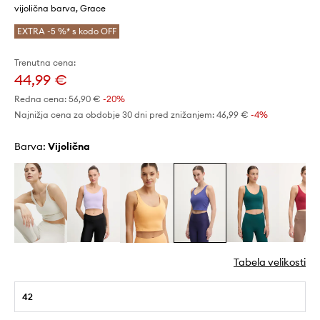
vijolična barva, Grace
EXTRA -5 %* s kodo OFF
Trenutna cena:
44,99 €
Redna cena:
56,90 €
-20%
Najnižja cena za obdobje 30 dni pred znižanjem:
46,99 €
 -4%
Barva:
vijolična
Tabela velikosti
42