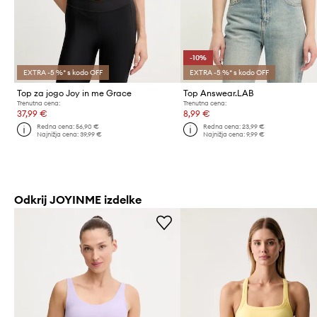
-10%
EXTRA -5 %* s kodo OFF
EXTRA -5 %* s kodo OFF
Top za jogo Joy in me Grace
Top Answear.LAB
Trenutna cena:
Trenutna cena:
37,99 €
8,99 €
Redna cena:
56,90 €
Redna cena:
23,99 €
Najnižja cena:
39,99 €
Najnižja cena:
9,99 €
Odkrij JOYINME izdelke