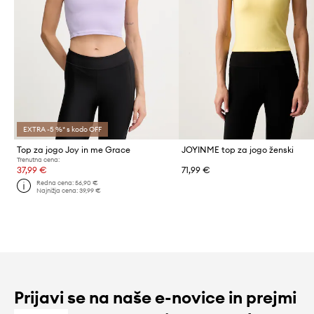
EXTRA -5 %* s kodo OFF
Top za jogo Joy in me Grace
JOYINME top za jogo ženski
Trenutna cena:
37,99 €
71,99 €
Redna cena:
56,90 €
Najnižja cena:
39,99 €
Prijavi se na naše e-novice in prejmi