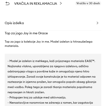
VRAČILA IN REKLAMACIJA
Vračilo v 30 dneh
Opis izdelka
Top za jogo Joy in me Grace
Top za jogo iz kolekcije Joy in me. Model izdelan iz hitrosušečega
materiala.
- Model je izdelan iz mehkega, koži prijaznega materiala EASE™.
Najlonska vlakna, uporabljena za njegovo izdelavo, odlično
odstranjujejo vlago s površine kože in omogočajo njeno hitro
izhlapevanje. Zaradi svoje konstrukcije je ta material odporen na
raztezanje in izjemno prožen, kar omogoča popoln obseg gibanja
med vadbo. Poleg tega je zaradi tkanja materiala popolnoma
neprosojen in hkrati zračen.
- Prilagojen kroj za udobje med aktivnostjo.
- Nenastavljive naramnice ne zdrsnejo z ramen, kar zagotavlja