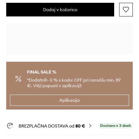
Dodaj v košarico
FINAL SALE %
*Dodatnih -5 % s kodo: OFF pri naročilu min. 89
€. Višji popusti v aplikaciji!
Aplikacija
BREZPLAČNA DOSTAVA od
80 €
Dostava v 3 dneh