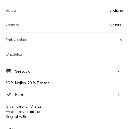
Barva
vijolična
Znamka
JOYINME
Proizvajalec
ID izdelka
Sestava
80 % Najlon, 20 % Elastan
Mere
Izrez
:
okrogel, V-izrez
Vrsta rokava
:
oprijet
Kroj
:
slim fit