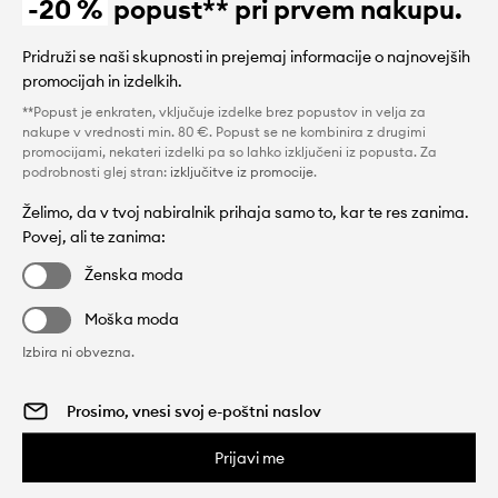
-20 %
popust** pri prvem nakupu.
Pridruži se naši skupnosti in prejemaj informacije o najnovejših
promocijah in izdelkih.
**Popust je enkraten, vključuje izdelke brez popustov in velja za
nakupe v vrednosti min. 80 €. Popust se ne kombinira z drugimi
promocijami, nekateri izdelki pa so lahko izključeni iz popusta. Za
podrobnosti glej stran:
izključitve iz promocije
.
Želimo, da v tvoj nabiralnik prihaja samo to, kar te res zanima.
Povej, ali te zanima:
Ženska moda
Moška moda
Izbira ni obvezna.
Prijavi me