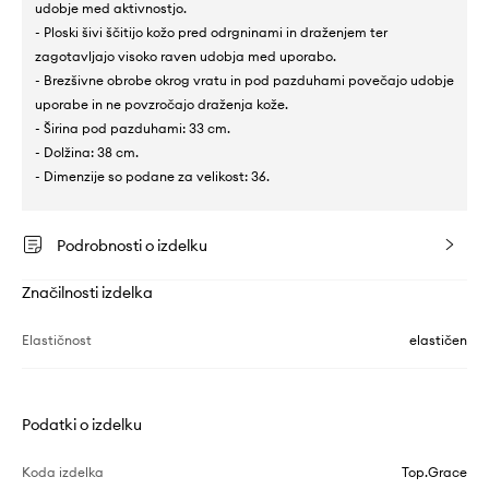
udobje med aktivnostjo.
- Ploski šivi ščitijo kožo pred odrgninami in draženjem ter
zagotavljajo visoko raven udobja med uporabo.
- Brezšivne obrobe okrog vratu in pod pazduhami povečajo udobje
uporabe in ne povzročajo draženja kože.
- Širina pod pazduhami: 33 cm.
- Dolžina: 38 cm.
- Dimenzije so podane za velikost: 36.
Podrobnosti o izdelku
Značilnosti izdelka
Elastičnost
elastičen
Podatki o izdelku
Koda izdelka
Top.Grace