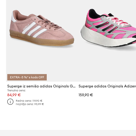
EXTRA -5 %* s kodo OFF
Superge iz semiša adidas Originals Gazelle Indoor
Trenutna cena:
84,99 €
159,90 €
Redna cena:
119,90 €
Najnižja cena:
93,99 €