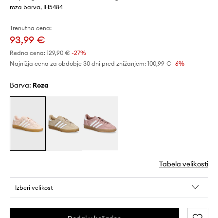
roza barva, IH5484
Trenutna cena:
93,99 €
Redna cena:
129,90 €
-27%
Najnižja cena za obdobje 30 dni pred znižanjem:
100,99 €
 -6%
Barva:
roza
Tabela velikosti
Izberi velikost