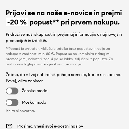
Prijavi se na naše e-novice in prejmi
-20 %
popust** pri prvem nakupu.
Pridruži se naši skupnosti in prejemaj informacije o najnovejših
promocijah in izdelkih.
**Popust je enkraten, vključuje izdelke brez popustov in velja za
nakupe v vrednosti min. 80 €. Popust se ne kombinira z drugimi
promocijami, nekateri izdelki pa so lahko izključeni iz popusta. Za
podrobnosti glej stran:
izključitve iz promocije
.
Želimo, da v tvoj nabiralnik prihaja samo to, kar te res zanima.
Povej, ali te zanima:
Ženska moda
Moška moda
Izbira ni obvezna.