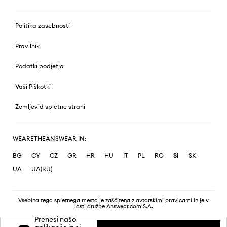
Politika zasebnosti
Pravilnik
Podatki podjetja
Vaši Piškotki
Zemljevid spletne strani
WEARETHEANSWEAR IN:
BG
CY
CZ
GR
HR
HU
IT
PL
RO
SI
SK
UA
UA(RU)
Vsebina tega spletnega mesta je zaščitena z avtorskimi pravicami in je v
lasti družbe Answear.com S.A.
Prenesi našo