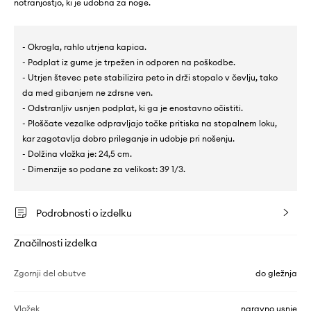
notranjostjo, ki je udobna za noge.
- Okrogla, rahlo utrjena kapica.
- Podplat iz gume je trpežen in odporen na poškodbe.
- Utrjen števec pete stabilizira peto in drži stopalo v čevlju, tako
da med gibanjem ne zdrsne ven.
- Odstranljiv usnjen podplat, ki ga je enostavno očistiti.
- Ploščate vezalke odpravljajo točke pritiska na stopalnem loku,
kar zagotavlja dobro prileganje in udobje pri nošenju.
- Dolžina vložka je: 24,5 cm.
- Dimenzije so podane za velikost: 39 1/3.
Podrobnosti o izdelku
Značilnosti izdelka
Zgornji del obutve
do gležnja
Vložek
naravno usnje