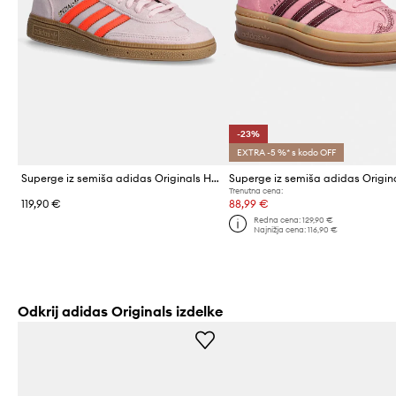
-23%
EXTRA -5 %* s kodo OFF
Superge iz semiša adidas Originals Handball Spezial W
Trenutna cena:
119,90 €
88,99 €
Redna cena:
129,90 €
Najnižja cena:
116,90 €
Odkrij adidas Originals izdelke