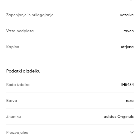
Zapenjanje in prilagajanje
vezalke
Vrsta podplata
raven
Kapica
utrjena
Podatki o izdelku
Koda izdelka
IH5484
Barva
roza
Znamka
adidas Originals
Proizvajalec