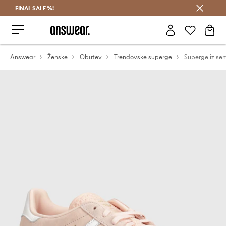
FINAL SALE %!
Prihrani z vpisom v Answear Club >
Answear
Ženske
Obutev
Trendovske superge