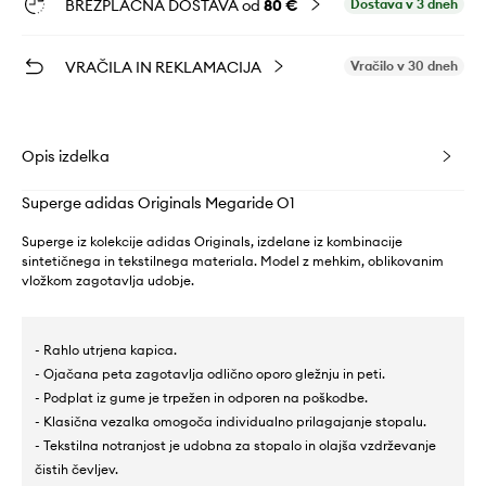
BREZPLAČNA DOSTAVA od
80 €
Dostava v 3 dneh
VRAČILA IN REKLAMACIJA
Vračilo v 30 dneh
Opis izdelka
Superge adidas Originals Megaride O1
Superge iz kolekcije adidas Originals, izdelane iz kombinacije
sintetičnega in tekstilnega materiala. Model z mehkim, oblikovanim
vložkom zagotavlja udobje.
- Rahlo utrjena kapica.
- Ojačana peta zagotavlja odlično oporo gležnju in peti.
- Podplat iz gume je trpežen in odporen na poškodbe.
- Klasična vezalka omogoča individualno prilagajanje stopalu.
- Tekstilna notranjost je udobna za stopalo in olajša vzdrževanje
čistih čevljev.