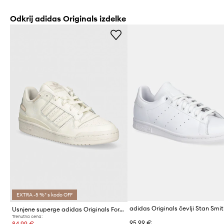
Odkrij adidas Originals izdelke
EXTRA -5 %* s kodo OFF
adidas Originals čevlji Stan Smi
Usnjene superge adidas Originals Forum Low
Trenutna cena:
95,99 €
84,99 €