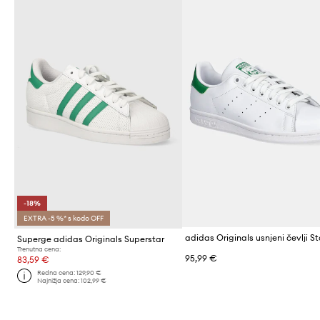
-18%
EXTRA -5 %* s kodo OFF
Superge adidas Originals Superstar
Trenutna cena:
95,99 €
83,59 €
Redna cena:
129,90 €
Najnižja cena:
102,99 €