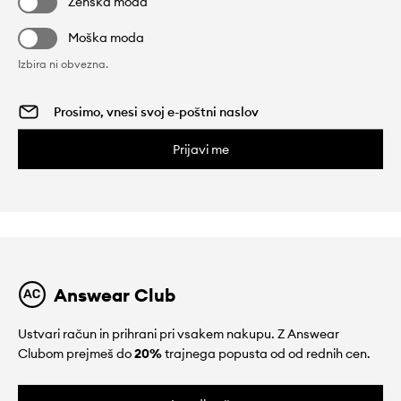
Ženska moda
Moška moda
Izbira ni obvezna.
Prijavi me
Answear Club
Ustvari račun in prihrani pri vsakem nakupu. Z Answear
Clubom prejmeš do
20%
trajnega popusta od od rednih cen.