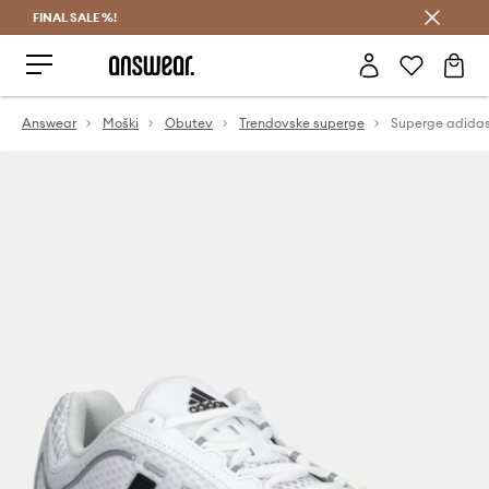
FINAL SALE %!
Prihrani z vpisom v Answear Club >
Answear
Moški
Obutev
Trendovske superge