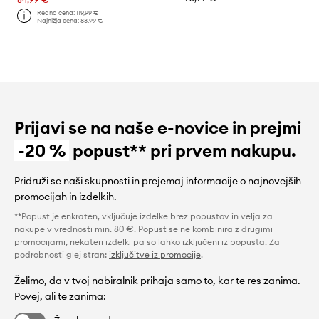
Redna cena:
119,99 €
Najnižja cena:
88,99 €
Prijavi se na naše e-novice in prejmi
-20 %
popust** pri prvem nakupu.
Pridruži se naši skupnosti in prejemaj informacije o najnovejših
promocijah in izdelkih.
**Popust je enkraten, vključuje izdelke brez popustov in velja za
nakupe v vrednosti min. 80 €. Popust se ne kombinira z drugimi
promocijami, nekateri izdelki pa so lahko izključeni iz popusta. Za
podrobnosti glej stran:
izključitve iz promocije
.
Želimo, da v tvoj nabiralnik prihaja samo to, kar te res zanima.
Povej, ali te zanima: