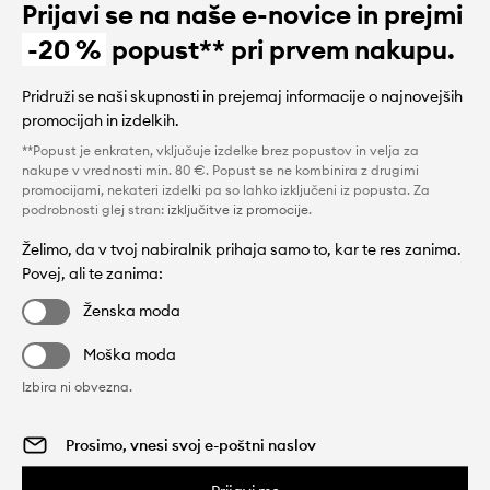
Prijavi se na naše e-novice in prejmi
-20 %
popust** pri prvem nakupu.
Pridruži se naši skupnosti in prejemaj informacije o najnovejših
promocijah in izdelkih.
**Popust je enkraten, vključuje izdelke brez popustov in velja za
nakupe v vrednosti min. 80 €. Popust se ne kombinira z drugimi
promocijami, nekateri izdelki pa so lahko izključeni iz popusta. Za
podrobnosti glej stran:
izključitve iz promocije
.
Želimo, da v tvoj nabiralnik prihaja samo to, kar te res zanima.
Povej, ali te zanima:
Ženska moda
Moška moda
Izbira ni obvezna.