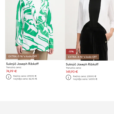
-11%
EXTRA -5 %* s kodo OFF
EXTRA -5 %* s kodo OFF
Suknjič Joseph Ribkoff
Suknjič Joseph Ribkoff
Trenutna cena:
Trenutna cena:
74,99 €
149,90 €
Redna cena:
299,90 €
Redna cena:
239,90 €
Najnižja cena:
82,90 €
Najnižja cena:
169,90 €