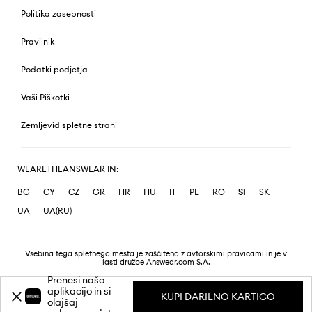
Politika zasebnosti
Pravilnik
Podatki podjetja
Vaši Piškotki
Zemljevid spletne strani
WEARETHEANSWEAR IN:
BG
CY
CZ
GR
HR
HU
IT
PL
RO
SI
SK
UA
UA(RU)
Vsebina tega spletnega mesta je zaščitena z avtorskimi pravicami in je v
lasti družbe Answear.com S.A.
Prenesi našo
aplikacijo in si
KUPI DARILNO KARTICO
olajšaj