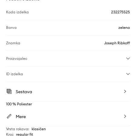
Koda izdelka
232275S25
Barva
zelena
Znamka
Joseph Ribkoff
Proizvajalec
ID izdelka
Sestava
100 % Poliester
Mere
Vrsta rokava
:
klasičen
Kroj
:
regular fit