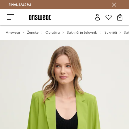
FINAL SALE %!
Prihrani z vpisom v Answear Club >
Answear
Ženske
Oblačila
Suknjiči in telovniki
Suknjiči
Suk