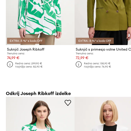
EXTRA -5 %* s kodo OFF
EXTRA -5 %* s kodo OFF
Suknjič Joseph Ribkoff
Trenutna cena:
Trenutna cena:
74,99 €
72,99 €
Redna cena:
299,90 €
Redna cena:
138,90 €
Najnižja cena:
82,90 €
Najnižja cena:
76,90 €
Odkrij Joseph Ribkoff izdelke