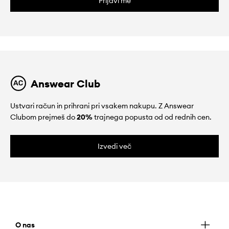
Prijavi me
Answear Club
Ustvari račun in prihrani pri vsakem nakupu. Z Answear
Clubom prejmeš do
20%
trajnega popusta od od rednih cen.
Izvedi več
O nas