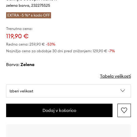
zelena barva, 232275S25
EXTRA -5 %* s kodo OFF
Trenutna cena:
119,90 €
Redna cena:
259,90 €
-53%
Najnižja cena za obdobje 30 dni pred znižanjem:
129,90 €
 -7%
Barva:
zelena
Tabela velikosti
Izberi velikost
Dodaj v košarico