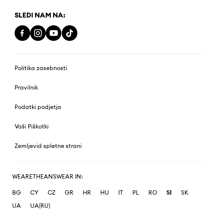
SLEDI NAM NA:
Politika zasebnosti
Pravilnik
Podatki podjetja
Vaši Piškotki
Zemljevid spletne strani
WEARETHEANSWEAR IN:
BG
CY
CZ
GR
HR
HU
IT
PL
RO
SI
SK
UA
UA(RU)