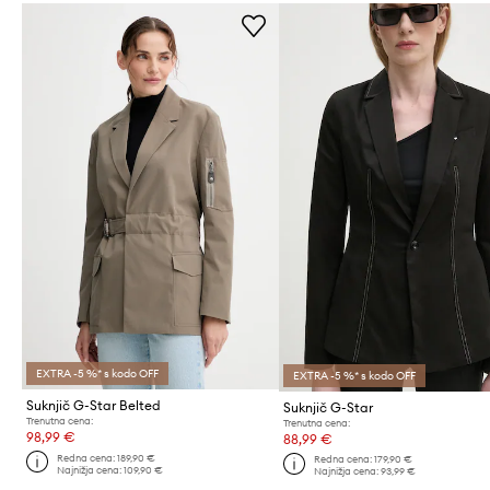
EXTRA -5 %* s kodo OFF
EXTRA -5 %* s kodo OFF
Suknjič G-Star Belted
Suknjič G-Star
Trenutna cena:
Trenutna cena:
98,99 €
88,99 €
Redna cena:
189,90 €
Redna cena:
179,90 €
Najnižja cena:
109,90 €
Najnižja cena:
93,99 €