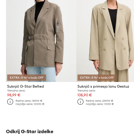
EXTRA -5 %* s kodo OFF
EXTRA -5 %* s kodo OFF
Suknjič G-Star Belted
Suknjič s primesjo lanu Gestuz
Trenutna cena:
Trenutna cena:
98,99 €
108,90 €
Redna cena:
189,90 €
Redna cena:
239,90 €
Najnižja cena:
109,90 €
Najnižja cena:
119,90 €
Odkrij G-Star izdelke