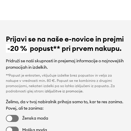
Prijavi se na naše e-novice in prejmi
-20 %
popust** pri prvem nakupu.
Pridruži se naši skupnosti in prejemaj informacije o najnovejših
promocijah in izdelkih.
**Popust je enkraten, vključuje izdelke brez popustov in velja za
nakupe v vrednosti min. 80 €. Popust se ne kombinira z drugimi
promocijami, nekateri izdelki pa so lahko izključeni iz popusta. Za
podrobnosti glej stran:
izključitve iz promocije
.
Želimo, da v tvoj nabiralnik prihaja samo to, kar te res zanima.
Povej, ali te zanima:
Ženska moda
Moška moda