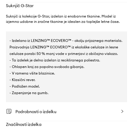
Suknjič G-Star
Suknjič iz kolekcije G-Star, izdelan iz enobarvne tkanine. Model iz
izjemno udobne in zračne tkanine je idealen za toplejše letne čase.
- Izdelano iz LENZING™ ECOVERO™ - okolju prijaznega materiala.
Proizvodnja LENZING™ ECOVERO™ iz ekološke celuloze in lesne
celuloze porabi 50 % manj vode v primerjavi z običajno viskozo.
- Ta izdelek je delno izdelan iz recikliranega poliestra.
- Ohlapen kroj za popolno svobodo gibanja.
- V ramena všite blazinice.
- Klasični rever.
- Podložen model.
- Zapenjanje na gumb.
Podrobnosti o izdelku
Značilnosti izdelka