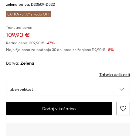
zelena barva, D23509-D522
EXTRA -5 %* s kodo OFF
Trenutna cena:
109,90 €
Redna cena:
209,90 €
-47%
Najnižja cena za obdobje 30 dni pred znižanjem:
119,90 €
 -8%
Barva:
zelena
Tabela velikosti
Izberi velikost
Dodaj v košarico