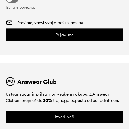
Izbira ni obvezna.
Prijavi me
Answear Club
Ustvari račun in prihrani pri vsakem nakupu. Z Answear
Clubom prejmeš do
20%
trajnega popusta od od rednih cen.
Izvedi več