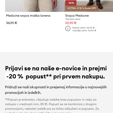
-46%
EXTRA -5 %* s kodo OFF
Medicine srajca moška lanena
Srajca Medicine
Trenutna cena:
34,90 €
22,90 €
Redna cena:
42,90 €
Najnižja cena:
42,90 €
Prijavi se na naše e-novice in prejmi
-20 %
popust** pri prvem nakupu.
Pridruži se naši skupnosti in prejemaj informacije o najnovejših
promocijah in izdelkih.
**Popust je enkraten, vključuje izdelke brez popustov in velja za
nakupe v vrednosti min. 80 €. Popust se ne kombinira z drugimi
promocijami, nekateri izdelki pa so lahko izključeni iz popusta. Za