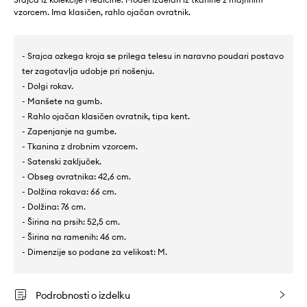
vzorcem. Ima klasičen, rahlo ojačan ovratnik.
- Srajca ozkega kroja se prilega telesu in naravno poudari postavo
ter zagotavlja udobje pri nošenju.
- Dolgi rokav.
- Manšete na gumb.
- Rahlo ojačan klasičen ovratnik, tipa kent.
- Zapenjanje na gumbe.
- Tkanina z drobnim vzorcem.
- Satenski zaključek.
- Obseg ovratnika: 42,6 cm.
- Dolžina rokava: 66 cm.
- Dolžina: 76 cm.
- Širina na prsih: 52,5 cm.
- Širina na ramenih: 46 cm.
- Dimenzije so podane za velikost: M.
Podrobnosti o izdelku