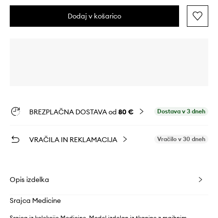
Dodaj v košarico
BREZPLAČNA DOSTAVA od
80 €
Dostava v 3 dneh
VRAČILA IN REKLAMACIJA
Vračilo v 30 dneh
Opis izdelka
Srajca Medicine
Srajca iz kolekcije Medicine. Model izdelan iz tkanine z majhnim