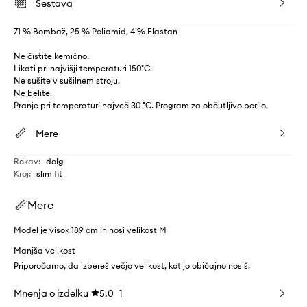
Sestava
71 % Bombaž, 25 % Poliamid, 4 % Elastan
Ne čistite kemično.
Likati pri najvišji temperaturi 150°C.
Ne sušite v sušilnem stroju.
Ne belite.
Pranje pri temperaturi največ 30 °C. Program za občutljivo perilo.
Mere
Rokav
:
dolg
Kroj
:
slim fit
Mere
Model je visok 189 cm in nosi velikost M
Manjša velikost
Priporočamo, da izbereš večjo velikost, kot jo običajno nosiš.
Mnenja o izdelku
5.0
1