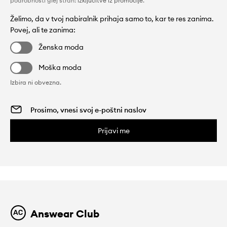
podrobnosti glej stran:
izključitve iz promocije
.
Želimo, da v tvoj nabiralnik prihaja samo to, kar te res zanima.
Povej, ali te zanima:
Ženska moda
Moška moda
Izbira ni obvezna.
Prijavi me
Answear Club