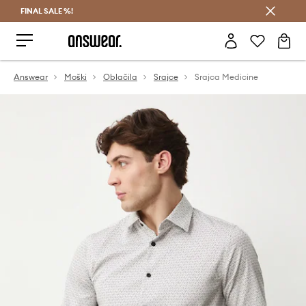
FINAL SALE %!
Prihrani z vpisom v Answear Club >
Answear
Moški
Oblačila
Srajce
Srajca Medicine