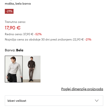
moška, bela barva
-21%
Trenutna cena:
17,90 €
Redna cena:
37,90 €
-52%
Najnižja cena za obdobje 30 dni pred znižanjem:
22,90 €
 -21%
Barva:
bela
Poglej dimenzije proizvoda
Izberi velikost