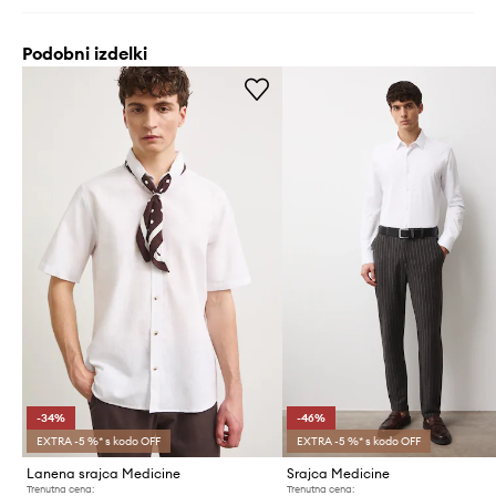
Podobni izdelki
-34%
-46%
EXTRA -5 %* s kodo OFF
EXTRA -5 %* s kodo OFF
Lanena srajca Medicine
Srajca Medicine
Trenutna cena:
Trenutna cena: