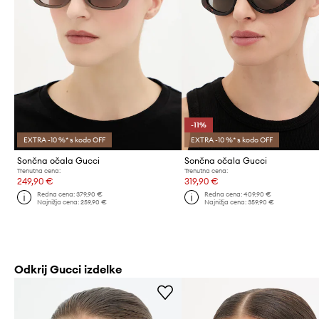
-11%
EXTRA -10 %* s kodo OFF
EXTRA -10 %* s kodo OFF
Sončna očala Gucci
Sončna očala Gucci
Trenutna cena:
Trenutna cena:
249,90 €
319,90 €
Redna cena:
379,90 €
Redna cena:
409,90 €
Najnižja cena:
259,90 €
Najnižja cena:
359,90 €
Odkrij Gucci izdelke