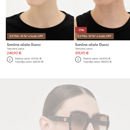
-11%
EXTRA -10 %* s kodo OFF
EXTRA -10 %* s kodo OFF
Sončna očala Gucci
Sončna očala Gucci
Trenutna cena:
Trenutna cena:
249,90 €
319,90 €
Redna cena:
379,90 €
Redna cena:
409,90 €
Najnižja cena:
259,90 €
Najnižja cena:
359,90 €