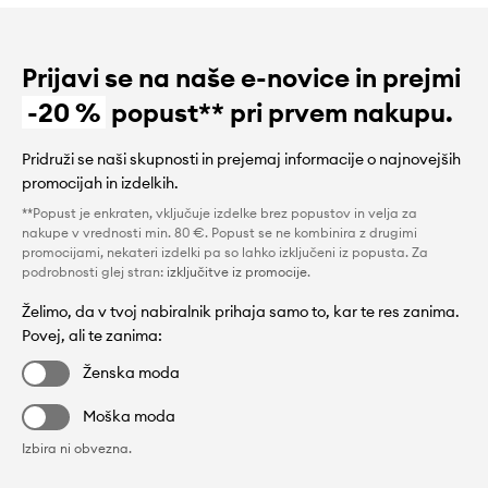
Prijavi se na naše e-novice in prejmi
-20 %
popust** pri prvem nakupu.
Pridruži se naši skupnosti in prejemaj informacije o najnovejših
promocijah in izdelkih.
**Popust je enkraten, vključuje izdelke brez popustov in velja za
nakupe v vrednosti min. 80 €. Popust se ne kombinira z drugimi
promocijami, nekateri izdelki pa so lahko izključeni iz popusta. Za
podrobnosti glej stran:
izključitve iz promocije
.
Želimo, da v tvoj nabiralnik prihaja samo to, kar te res zanima.
Povej, ali te zanima:
Ženska moda
Moška moda
Izbira ni obvezna.