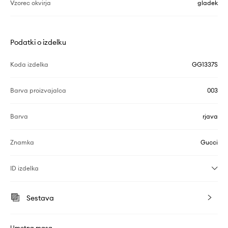
Vzorec okvirja
gladek
Podatki o izdelku
Koda izdelka
GG1337S
Barva proizvajalca
003
Barva
rjava
Znamka
Gucci
ID izdelka
Sestava
Umetna masa