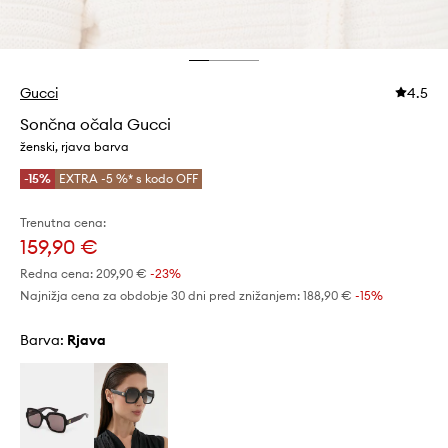
Gucci
4.5
Sončna očala Gucci
ženski, rjava barva
-15%
EXTRA -5 %* s kodo OFF
Trenutna cena:
159,90 €
Redna cena:
209,90 €
-23%
Najnižja cena za obdobje 30 dni pred znižanjem:
188,90 €
 -15%
Barva:
rjava