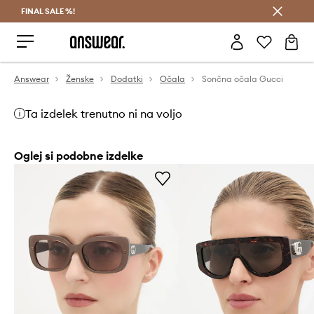
FINAL SALE %!
Prihrani z vpisom v Answear Club >
Answear
Ženske
Dodatki
Očala
Sončna očala Gucci
Ta izdelek trenutno ni na voljo
Oglej si podobne izdelke