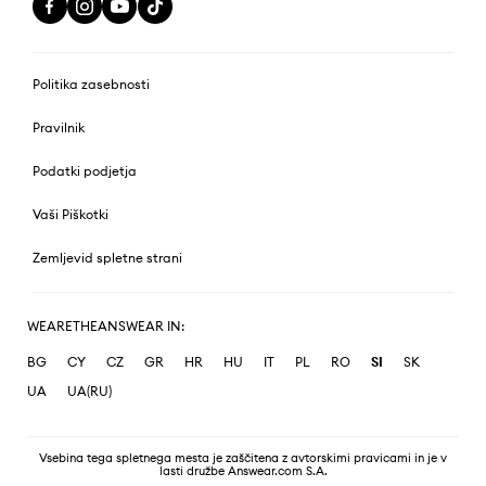
Politika zasebnosti
Pravilnik
Podatki podjetja
Vaši Piškotki
Zemljevid spletne strani
WEARETHEANSWEAR IN:
BG
CY
CZ
GR
HR
HU
IT
PL
RO
SI
SK
UA
UA(RU)
Vsebina tega spletnega mesta je zaščitena z avtorskimi pravicami in je v
lasti družbe Answear.com S.A.