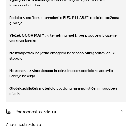
lahkotnost obutve
Podplat s profilom
s tehnologijo FLEX PILLARS™ podpira prožnost
gibanja
Vložek GOGA MAT™
, ki temelji na mehki peni, podpira blaženje
vsakega koraka
Nastavljiv trak na ježka
omogoča natančno prilagoditev obliki
stopala
Notranjost iz sintetičnega in tekstilnega materiala
zagotavlja
udobje nošenja
Gladek zaključek materiala
poudarja minimalističen in sodoben
dizajn
Podrobnosti o izdelku
Značilnosti izdelka