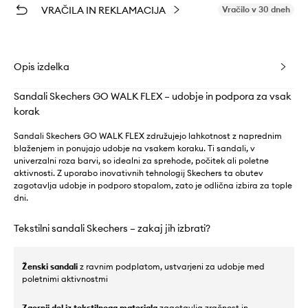
VRAČILA IN REKLAMACIJA
Vračilo v 30 dneh
Opis izdelka
Sandali Skechers GO WALK FLEX – udobje in podpora za vsak
korak
Sandali Skechers GO WALK FLEX združujejo lahkotnost z naprednim
blaženjem in ponujajo udobje na vsakem koraku. Ti sandali, v
univerzalni roza barvi, so idealni za sprehode, počitek ali poletne
aktivnosti. Z uporabo inovativnih tehnologij Skechers ta obutev
zagotavlja udobje in podporo stopalom, zato je odlična izbira za tople
dni.
Tekstilni sandali Skechers – zakaj jih izbrati?
Ženski sandali
z ravnim podplatom, ustvarjeni za udobje med
poletnimi aktivnostmi
Zgornji del iz tekstilnega materiala
zagotavlja zračnost in