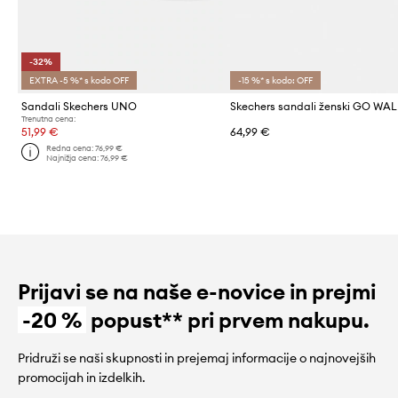
-32%
EXTRA -5 %* s kodo OFF
-15 %* s kodo: OFF
Sandali Skechers UNO
Trenutna cena:
51,99 €
64,99 €
Redna cena:
76,99 €
Najnižja cena:
76,99 €
Prijavi se na naše e-novice in prejmi
-20 %
popust** pri prvem nakupu.
Pridruži se naši skupnosti in prejemaj informacije o najnovejših
promocijah in izdelkih.