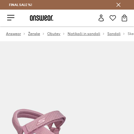
FINAL SALE %!
Prihrani z vpisom v Answear Club >
Answear
Ženske
Obutev
Natikači in sandali
Sandali