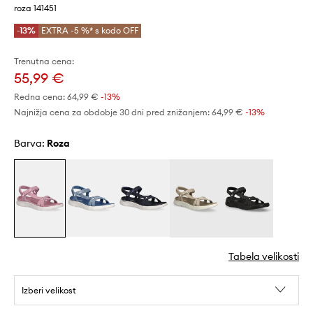
roza 141451
-13%
EXTRA -5 %* s kodo OFF
Trenutna cena:
55,99 €
Redna cena:
64,99 €
-13%
Najnižja cena za obdobje 30 dni pred znižanjem:
64,99 €
 -13%
Barva:
roza
Tabela velikosti
Izberi velikost