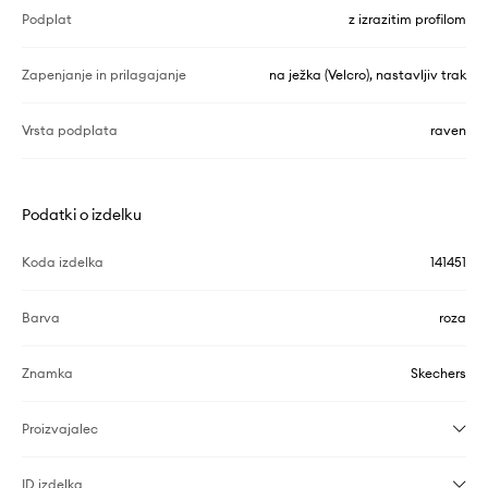
Podplat
z izrazitim profilom
Zapenjanje in prilagajanje
na ježka (Velcro), nastavljiv trak
Vrsta podplata
raven
Podatki o izdelku
Koda izdelka
141451
Barva
roza
Znamka
Skechers
Proizvajalec
ID izdelka