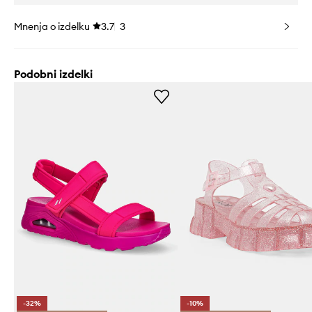
Mnenja o izdelku
3.7
3
Podobni izdelki
-32%
-10%