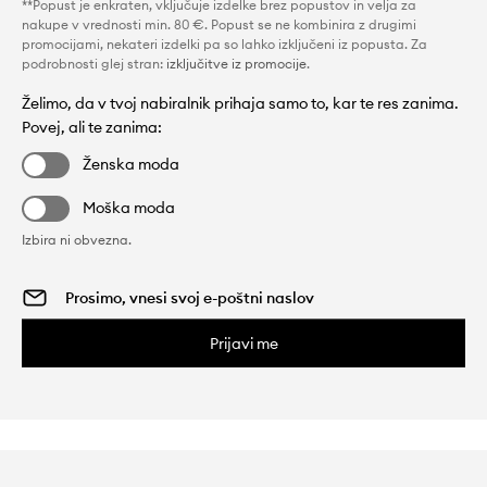
**Popust je enkraten, vključuje izdelke brez popustov in velja za
nakupe v vrednosti min. 80 €. Popust se ne kombinira z drugimi
promocijami, nekateri izdelki pa so lahko izključeni iz popusta. Za
podrobnosti glej stran:
izključitve iz promocije
.
Želimo, da v tvoj nabiralnik prihaja samo to, kar te res zanima.
Povej, ali te zanima:
Ženska moda
Moška moda
Izbira ni obvezna.
Prijavi me