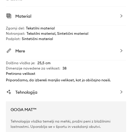
Material
Zgornji del
:
Tekstilni material
Notranjost
:
Tekstilni material, Sintetični material
Podplat
:
Sintetični material
Mere
Dolžina vložka je
:
25,5 cm
Dimenzije navedene za velikost
:
38
Pretirana velikost
Priporočamo, da izbereš manjšo velikost, kot jo običajno nosiš.
Tehnologija
GOGA MAT™
Tehnologija vložka temelji na mehki, prožni peni z blažilnimi
lastnostmi. Uporablja se v športu in vsakdanji obutvi.