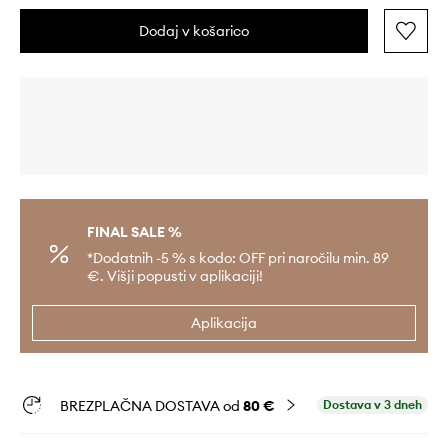
Dodaj v košarico
FINAL SALE %
*Dodatnih -5 % s kodo: OFF pri naročilu min. 89
€. Višji popusti v aplikaciji!
Aplikacija
BREZPLAČNA DOSTAVA od
80 €
Dostava v 3 dneh