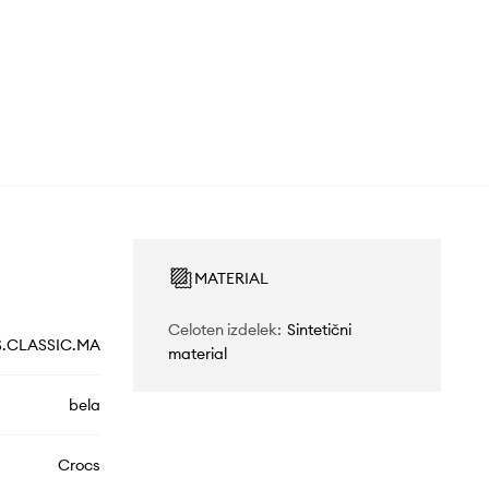
MATERIAL
Celoten izdelek
:
Sintetični
S.CLASSIC.MA
material
bela
Crocs