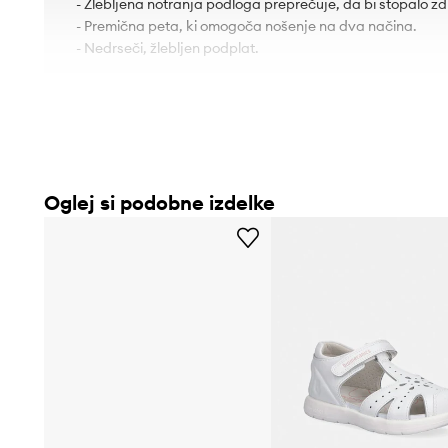
- Žlebljena notranja podloga preprečuje, da bi stopalo zdr
- Premična peta, ki omogoča nošenje na dva načina.
- Nedrseči, žlebljen podplat.
Oglej si podobne izdelke