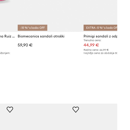
-15 %* s kodo: OFF
EXTRA -5 %* s kodo OFF
Otroški usnjeni sandali Agatha Ruiz de la Prada
Biomecanics sandali otroški
Primigi sandali z odprto pet
Trenutna cena:
59,90 €
44,99 €
Redna cena:
66,99 €
nižanjem:
Najnižja cena za obdobje 30 dni pred 
48,99 €