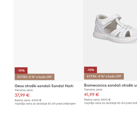
-10%
-15%
EXTRA -5 %* s kodo OFF
EXTRA -5 %* s kodo OFF
Biomecanics sandali otroški u
Geox otroški sandali Sandal Haiti
Trenutna cena:
Trenutna cena:
41,99 €
37,99 €
Redna cena:
59,90 €
Redna cena:
49,90 €
Najnižja cena za obdobje 30 dni pred zni
Najnižja cena za obdobje 30 dni pred znižanjem:
46,99 €
44,90 €