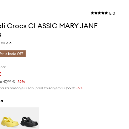
5.0
li Crocs CLASSIC MARY JANE
G
 210616
%* s kodo OFF
ena:
€
a:
47,99 €
-39%
na za obdobje 30 dni pred znižanjem:
30,99 €
 -6%
ela