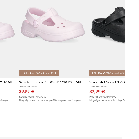
EXTRA -5 %* s kodo OFF
EXTRA -5 %* s kodo OFF
Sandali Crocs CLASSIC MARY JANE CLOG KIDS
Sandali Crocs CLASSIC MARY JANE CLOG
Trenutna cena:
Trenutna cena:
39,99 €
32,99 €
Redna cena:
47,90 €
Redna cena:
54,99 €
nižanjem:
Najnižja cena za obdobje 30 dni pred znižanjem:
Najnižja cena za obdobje 30 dni pred 
41,99 €
34,99 €