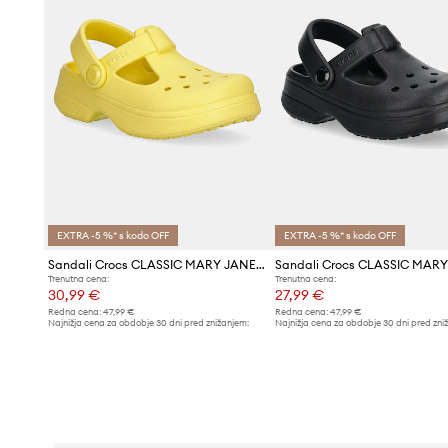
EXTRA -5 %* s kodo OFF
EXTRA -5 %* s kodo OFF
Sandali Crocs CLASSIC MARY JANE CLOG
Trenutna cena:
Trenutna cena:
30,99 €
27,99 €
Redna cena:
47,99 €
Redna cena:
47,99 €
Najnižja cena za obdobje 30 dni pred znižanjem:
Najnižja cena za obdobje 30 dni pred zni
31,99 €
28,99 €