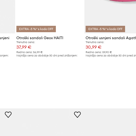
EXTRA -5 %* s kodo OFF
EXTRA -5 %* s kodo OFF
snjeni
Otroški sandali Geox HAITI
Trenutna cena:
Trenutna cena:
37,99 €
30,99 €
Redna cena:
56,99 €
Redna cena:
59,90 €
žanjem:
Najnižja cena za obdobje 30 dni pred znižanjem:
Najnižja cena za obdobje 30 dni pred z
41,99 €
32,99 €