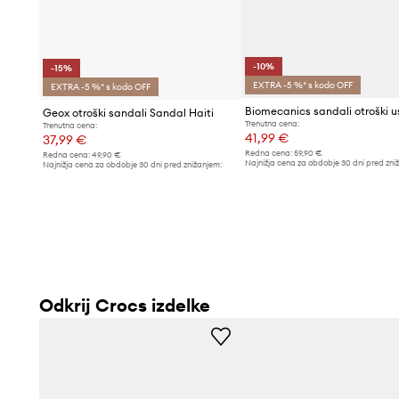
-10%
-15%
EXTRA -5 %* s kodo OFF
EXTRA -5 %* s kodo OFF
Biomecanics sandali otroški u
Geox otroški sandali Sandal Haiti
Trenutna cena:
Trenutna cena:
41,99 €
37,99 €
Redna cena:
59,90 €
Redna cena:
49,90 €
Najnižja cena za obdobje 30 dni pred zni
Najnižja cena za obdobje 30 dni pred znižanjem:
46,99 €
44,90 €
Odkrij Crocs izdelke