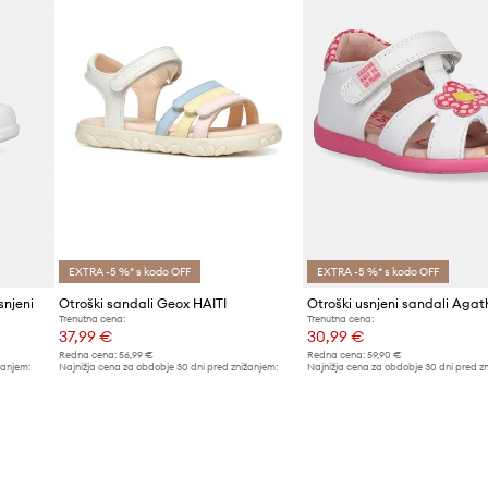
EXTRA -5 %* s kodo OFF
EXTRA -5 %* s kodo OFF
snjeni
Otroški sandali Geox HAITI
Trenutna cena:
Trenutna cena:
37,99 €
30,99 €
Redna cena:
56,99 €
Redna cena:
59,90 €
žanjem:
Najnižja cena za obdobje 30 dni pred znižanjem:
Najnižja cena za obdobje 30 dni pred z
41,99 €
32,99 €