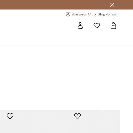
-20 % na prvo naročilo >
Premium Fashion Benefits >
Answear Club
Blog
Pomoč