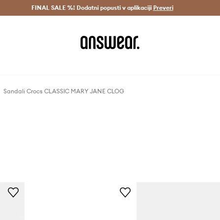
Dostava v 3 dneh >
FINAL SALE %! Dodatni popusti v aplikaciji
Prihrani z vpisom v Answear Club >
Preveri
Sandali Crocs CLASSIC MARY JANE CLOG