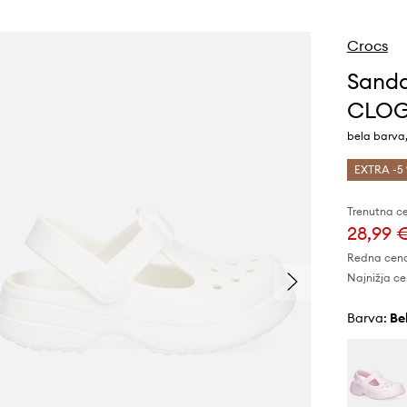
Crocs
Sanda
CLO
bela barva,
EXTRA -5 
Trenutna c
28,99 
Redna cen
Najnižja ce
Barva:
b