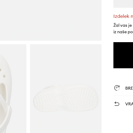
Izdelek n
Žal vas je
iz naše p
BR
VRA