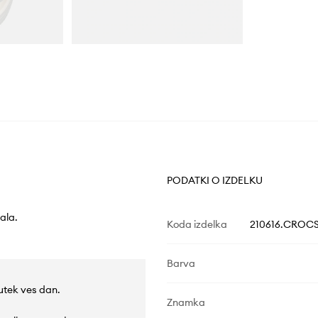
PODATKI O IZDELKU
ala.
Koda izdelka
210616.CROC
Barva
utek ves dan.
Znamka