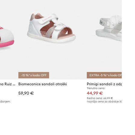
-15 %* s kodo: OFF
EXTRA -5 %* s kodo OFF
Otroški usnjeni sandali Agatha Ruiz de la Prada
Biomecanics sandali otroški
Primigi sandali z odprto pet
Trenutna cena:
59,90 €
44,99 €
Redna cena:
66,99 €
nižanjem:
Najnižja cena za obdobje 30 dni pred 
48,99 €