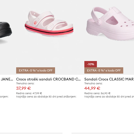
-10%
EXTRA -5 %* s kodo OFF
EXTRA -5 %* s kodo OFF
Sandali Crocs CLASSIC MARY JANE CLOG
Crocs otroški sandali CROCBAND CRUISER NEON BAND SANDAL K
Trenutna cena:
Trenutna cena:
37,99 €
44,99 €
Redna cena:
47,99 €
Redna cena:
56,90 €
žanjem:
Najnižja cena za obdobje 30 dni pred znižanjem:
Najnižja cena za obdobje 30 dni pred z
41,99 €
49,99 €