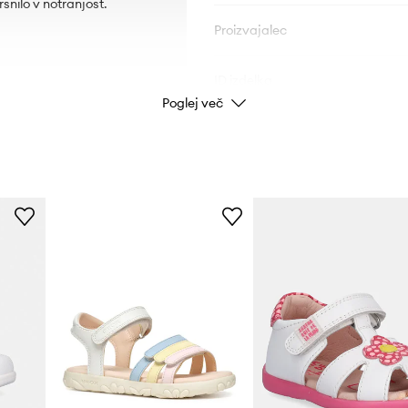
snilo v notranjost.
Proizvajalec
ID izdelka
Poglej več