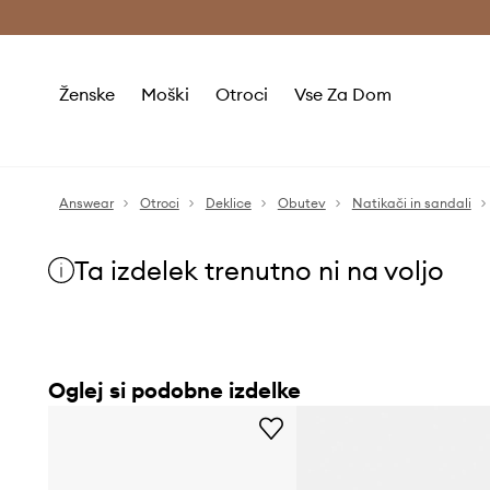
Brezplačna dostava in vračila (v vrednosti 80 € in več) >
Ženske
Moški
Otroci
Vse Za Dom
Answear
Otroci
Deklice
Obutev
Natikači in sandali
Ta izdelek trenutno ni na voljo
Oglej si podobne izdelke