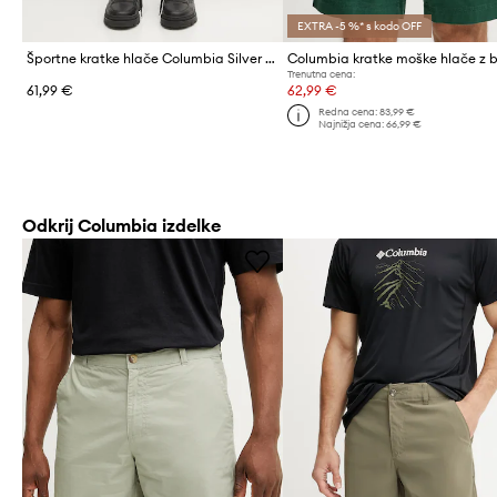
EXTRA -5 %* s kodo OFF
Športne kratke hlače Columbia Silver Ridge Utility
Trenutna cena:
61,99 €
62,99 €
Redna cena:
83,99 €
Najnižja cena:
66,99 €
Odkrij Columbia izdelke