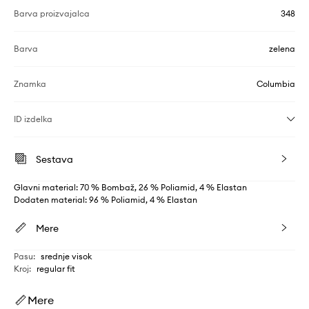
Barva proizvajalca
348
Barva
zelena
Znamka
Columbia
ID izdelka
Sestava
Glavni material: 70 % Bombaž, 26 % Poliamid, 4 % Elastan
Dodaten material: 96 % Poliamid, 4 % Elastan
Mere
Pasu
:
srednje visok
Kroj
:
regular fit
Mere