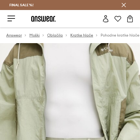
FINAL SALE %!
Prihrani z vpisom v Answear Club >
Answear
Moški
Oblačila
Kratke hlače