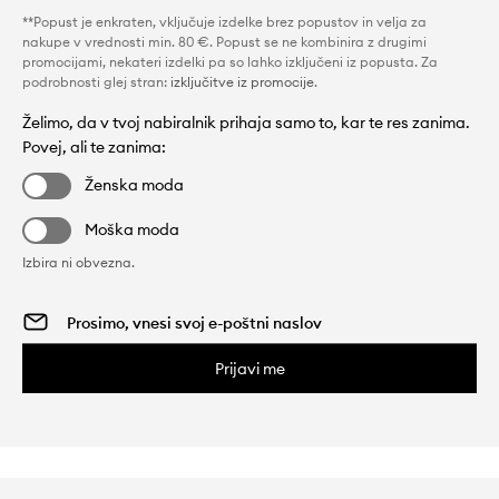
**Popust je enkraten, vključuje izdelke brez popustov in velja za
nakupe v vrednosti min. 80 €. Popust se ne kombinira z drugimi
promocijami, nekateri izdelki pa so lahko izključeni iz popusta. Za
podrobnosti glej stran:
izključitve iz promocije
.
Želimo, da v tvoj nabiralnik prihaja samo to, kar te res zanima.
Povej, ali te zanima:
Ženska moda
Moška moda
Izbira ni obvezna.
Prijavi me