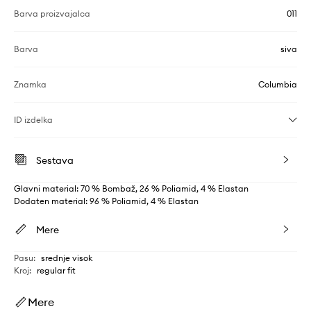
Barva proizvajalca
011
Barva
siva
Znamka
Columbia
ID izdelka
Sestava
Glavni material: 70 % Bombaž, 26 % Poliamid, 4 % Elastan
Dodaten material: 96 % Poliamid, 4 % Elastan
Mere
Pasu
:
srednje visok
Kroj
:
regular fit
Mere