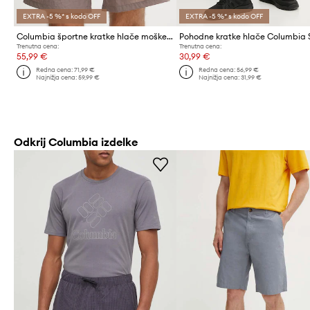
EXTRA -5 %* s kodo OFF
EXTRA -5 %* s kodo OFF
Columbia športne kratke hlače moške Riptide Retro
Trenutna cena:
Trenutna cena:
55,99 €
30,99 €
Redna cena:
71,99 €
Redna cena:
56,99 €
Najnižja cena:
59,99 €
Najnižja cena:
31,99 €
Odkrij Columbia izdelke