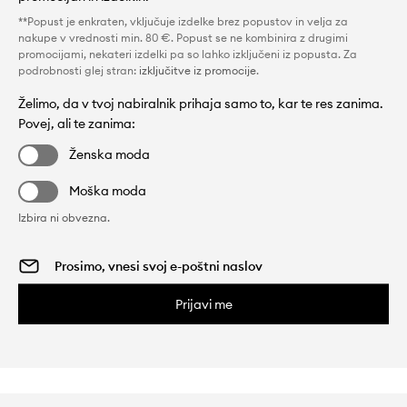
**Popust je enkraten, vključuje izdelke brez popustov in velja za
nakupe v vrednosti min. 80 €. Popust se ne kombinira z drugimi
promocijami, nekateri izdelki pa so lahko izključeni iz popusta. Za
podrobnosti glej stran:
izključitve iz promocije
.
Želimo, da v tvoj nabiralnik prihaja samo to, kar te res zanima.
Povej, ali te zanima:
Ženska moda
Moška moda
Izbira ni obvezna.
Prijavi me