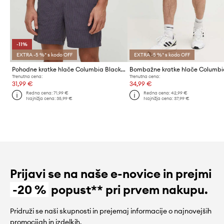
-11%
EXTRA -5 %* s kodo OFF
EXTRA -5 %* s kodo OFF
Pohodne kratke hlače Columbia Black Mesa Lightweight
Trenutna cena:
Trenutna cena:
31,99 €
34,99 €
Redna cena:
71,99 €
Redna cena:
42,99 €
Najnižja cena:
35,99 €
Najnižja cena:
37,99 €
Prijavi se na naše e-novice in prejmi
-20 %
popust** pri prvem nakupu.
Pridruži se naši skupnosti in prejemaj informacije o najnovejših
promocijah in izdelkih.