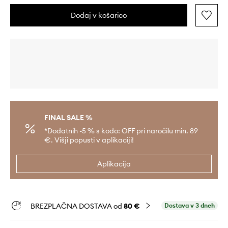
Dodaj v košarico
FINAL SALE %
*Dodatnih -5 % s kodo: OFF pri naročilu min. 89
€. Višji popusti v aplikaciji!
Aplikacija
BREZPLAČNA DOSTAVA od
80 €
Dostava v 3 dneh