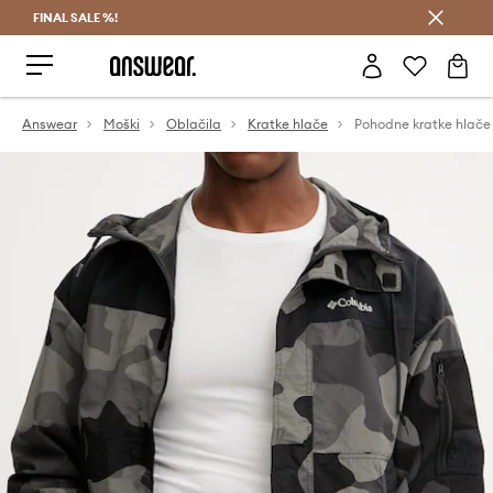
FINAL SALE %!
Prihrani z vpisom v Answear Club >
Answear
Moški
Oblačila
Kratke hlače