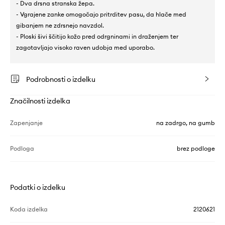
- Dva drsna stranska žepa.
- Vgrajene zanke omogočajo pritrditev pasu, da hlače med
gibanjem ne zdrsnejo navzdol.
- Ploski šivi ščitijo kožo pred odrgninami in draženjem ter
zagotavljajo visoko raven udobja med uporabo.
Podrobnosti o izdelku
Značilnosti izdelka
Zapenjanje
na zadrgo, na gumb
Podloga
brez podloge
Podatki o izdelku
Koda izdelka
2120621