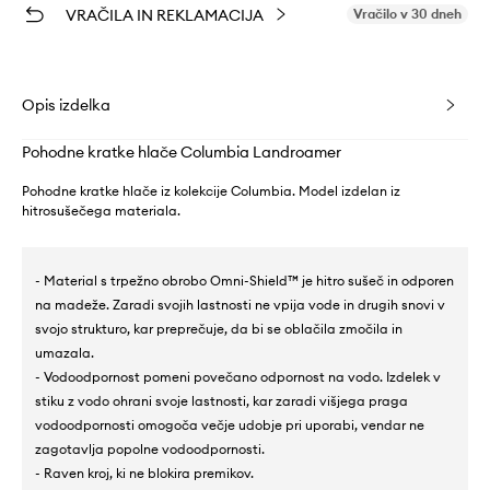
VRAČILA IN REKLAMACIJA
Vračilo v 30 dneh
Opis izdelka
Pohodne kratke hlače Columbia Landroamer
Pohodne kratke hlače iz kolekcije Columbia. Model izdelan iz
hitrosušečega materiala.
- Material s trpežno obrobo Omni-Shield™ je hitro sušeč in odporen
na madeže. Zaradi svojih lastnosti ne vpija vode in drugih snovi v
svojo strukturo, kar preprečuje, da bi se oblačila zmočila in
umazala.
- Vodoodpornost pomeni povečano odpornost na vodo. Izdelek v
stiku z vodo ohrani svoje lastnosti, kar zaradi višjega praga
vodoodpornosti omogoča večje udobje pri uporabi, vendar ne
zagotavlja popolne vodoodpornosti.
- Raven kroj, ki ne blokira premikov.