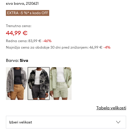
siva barva, 2120621
EXTRA -5 %* s kodo OFF
Trenutna cena:
44,99 €
Redna cena:
83,99 €
-46%
Najnižja cena za obdobje 30 dni pred znižanjem:
46,99 €
 -4%
Barva:
siva
Tabela velikosti
Izberi velikost