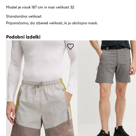
Model je visok 187 cm in nosi velikost 32
Standardna velikost
Priporočamo, da izbereš velikost, ki jo običajno nosiš.
Podobni izdelki