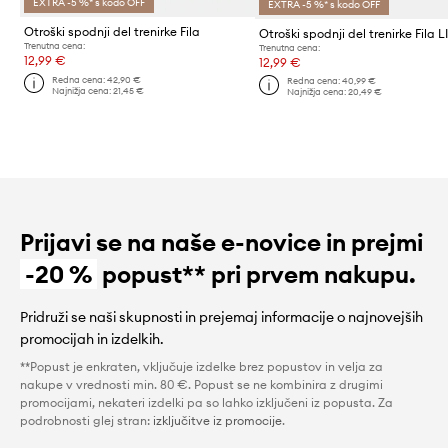
EXTRA -5 %* s kodo OFF
EXTRA -5 %* s kodo OFF
Otroški spodnji del trenirke Fila
Trenutna cena:
Trenutna cena:
12,99 €
12,99 €
Redna cena:
42,90 €
Redna cena:
40,99 €
Najnižja cena:
21,45 €
Najnižja cena:
20,49 €
Prijavi se na naše e-novice in prejmi
-20 %
popust** pri prvem nakupu.
Pridruži se naši skupnosti in prejemaj informacije o najnovejših
promocijah in izdelkih.
**Popust je enkraten, vključuje izdelke brez popustov in velja za
nakupe v vrednosti min. 80 €. Popust se ne kombinira z drugimi
promocijami, nekateri izdelki pa so lahko izključeni iz popusta. Za
podrobnosti glej stran:
izključitve iz promocije
.