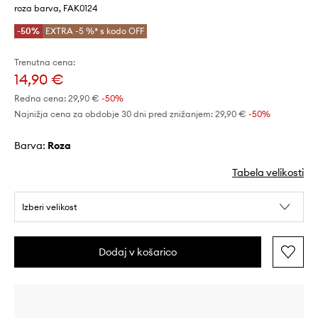
roza barva, FAK0124
-50%
EXTRA -5 %* s kodo OFF
Trenutna cena:
14,90 €
Redna cena:
29,90 €
-50%
Najnižja cena za obdobje 30 dni pred znižanjem:
29,90 €
 -50%
Barva:
roza
Tabela velikosti
Izberi velikost
Dodaj v košarico