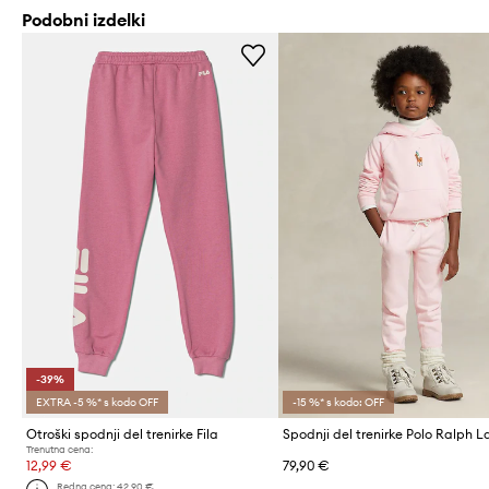
Podobni izdelki
-39%
EXTRA -5 %* s kodo OFF
-15 %* s kodo: OFF
Otroški spodnji del trenirke Fila
Spodnji del trenirke Polo Ralph L
Trenutna cena:
12,99 €
79,90 €
Redna cena:
42,90 €