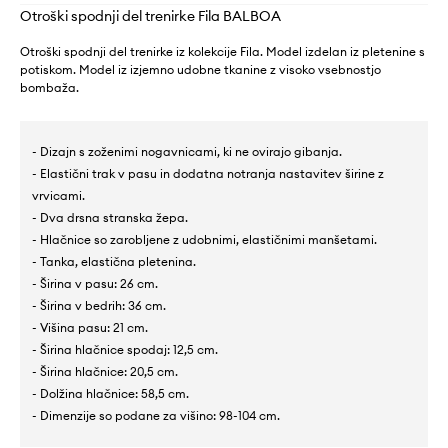
Otroški spodnji del trenirke Fila BALBOA
Otroški spodnji del trenirke iz kolekcije Fila. Model izdelan iz pletenine s
potiskom. Model iz izjemno udobne tkanine z visoko vsebnostjo
bombaža.
- Dizajn s zoženimi nogavnicami, ki ne ovirajo gibanja.
- Elastični trak v pasu in dodatna notranja nastavitev širine z
vrvicami.
- Dva drsna stranska žepa.
- Hlačnice so zarobljene z udobnimi, elastičnimi manšetami.
- Tanka, elastična pletenina.
- Širina v pasu: 26 cm.
- Širina v bedrih: 36 cm.
- Višina pasu: 21 cm.
- Širina hlačnice spodaj: 12,5 cm.
- Širina hlačnice: 20,5 cm.
- Dolžina hlačnice: 58,5 cm.
- Dimenzije so podane za višino: 98-104 cm.