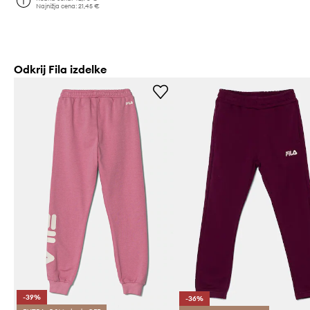
Najnižja cena:
21,45 €
Odkrij Fila izdelke
-39%
-36%