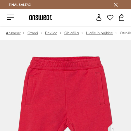
FINAL SALE %!
Prihrani z vpisom v Answear Club >
Answear
Otroci
Deklice
Oblačila
Hlače in pajkice