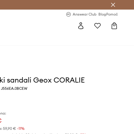
-20 % na prvo naročilo >
Premium Fashion Benefits >
Answear Club
Blog
Pomoč
ki sandali Geox CORALIE
, J556EA.0BCEW
ena:
€
a:
59,90 €
-11%