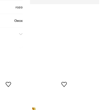
roza
Geox