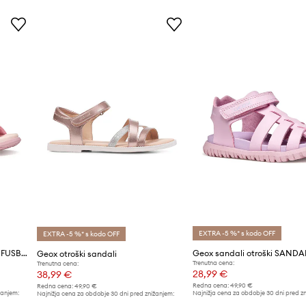
EXTRA -5 %* s kodo OFF
EXTRA -5 %* s kodo OFF
Geox sandali otroški SANDAL FUSBETTO
Geox otroški sandali
Trenutna cena:
Trenutna cena:
28,99 €
38,99 €
Redna cena:
49,90 €
Redna cena:
49,90 €
žanjem:
Najnižja cena za obdobje 30 dni pred z
Najnižja cena za obdobje 30 dni pred znižanjem:
31,99 €
42,99 €