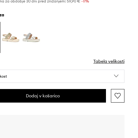
na za obdobje 30 dni pred znižanjem:
59,90 €
 -11%
oza
Tabela velikosti
ikost
Dodaj v košarico