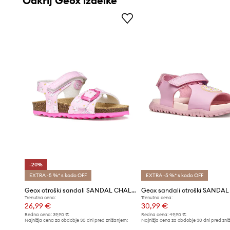
Odkrij Geox izdelke
-20%
EXTRA -5 %* s kodo OFF
EXTRA -5 %* s kodo OFF
Geox otroški sandali SANDAL CHALKI
Trenutna cena:
Trenutna cena:
26,99 €
30,99 €
Redna cena:
39,90 €
Redna cena:
49,90 €
Najnižja cena za obdobje 30 dni pred znižanjem:
Najnižja cena za obdobje 30 dni pred zni
33,99 €
31,99 €