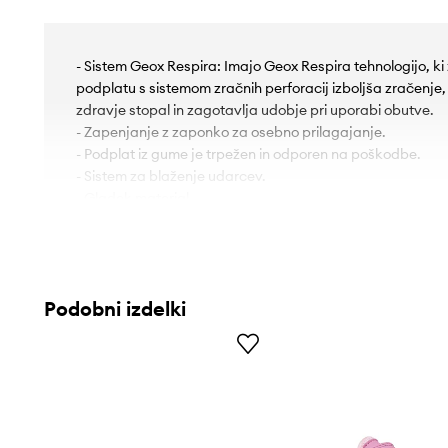
- Sistem Geox Respira: Imajo Geox Respira tehnologijo, ki
podplatu s sistemom zračnih perforacij izboljša zračenje
zdravje stopal in zagotavlja udobje pri uporabi obutve.
- Zapenjanje z zaponko za osebno prilagajanje.
- Podplat iz gume je trpežen in odporen na poškodbe.
- Sistem za blaženje udarcev.
- Gladek material.
- Model z nizko peto.
Podobni izdelki