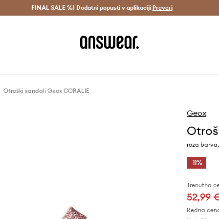
Dostava v 3 dneh >
FINAL SALE %! Dodatni popusti v aplikaciji
Prihrani z vpisom v Answear Club >
Preveri
Otroški sandali Geox CORALIE
Geox
Otroš
roza barva
-11%
Trenutna c
52,99 
Redna cen