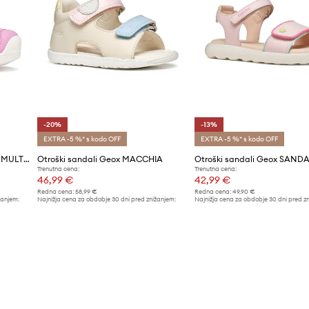
-20%
-13%
EXTRA -5 %* s kodo OFF
EXTRA -5 %* s kodo OFF
Geox sandali otroški SANDAL MULTY
Otroški sandali Geox MACCHIA
Trenutna cena:
Trenutna cena:
46,99 €
42,99 €
Redna cena:
58,99 €
Redna cena:
49,90 €
žanjem:
Najnižja cena za obdobje 30 dni pred znižanjem:
Najnižja cena za obdobje 30 dni pred z
58,99 €
49,90 €