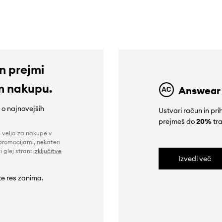
in prejmi
m nakupu.
Answear
e o najnovejših
Ustvari račun in p
prejmeš do
20%
tra
n velja za nakupe v
promocijami, nekateri
i glej stran:
izključitve
Izvedi več
 te res zanima.