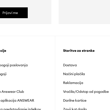
Prijavi me
cije
Storitve za stranke
 pogoji poslovanja
Dostava
goji
Načini plačila
Reklamacija
 Answear Club
Vračila/Odstop od pogodbe
 aplikacija ANSWEAR
Darilne kartice
za predstavljanje izdelkov
Zavij kot darilo