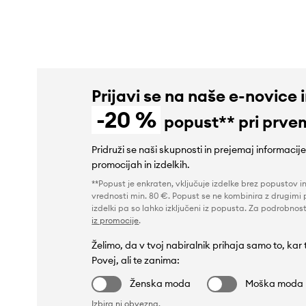
Prijavi se na naše e-novice 
-20 %
popust** pri prve
Pridruži se naši skupnosti in prejemaj informacij
promocijah in izdelkih.
**Popust je enkraten, vključuje izdelke brez popustov i
vrednosti min. 80 €. Popust se ne kombinira z drugimi 
izdelki pa so lahko izključeni iz popusta. Za podrobnost
iz promocije
.
Želimo, da v tvoj nabiralnik prihaja samo to, kar
Povej, ali te zanima:
Ženska moda
Moška moda
Izbira ni obvezna.