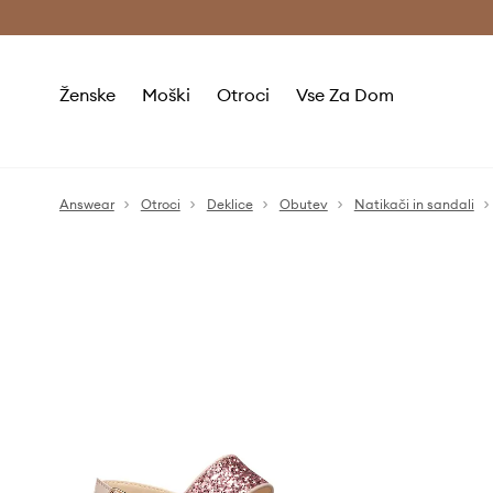
Brezplačna dostava in vračila (v vrednosti 80 € in več) >
Ženske
Moški
Otroci
Vse Za Dom
Answear
Otroci
Deklice
Obutev
Natikači in sandali