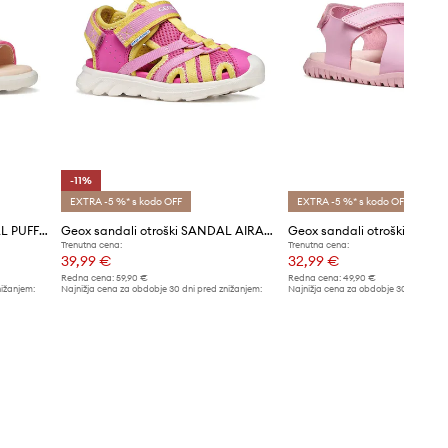
-11%
EXTRA -5 %* s kodo OFF
EXTRA -5 %* s kodo OFF
Otroški sandali Geox SANDAL PUFFYPOP
Geox sandali otroški SANDAL AIRADYUM
Trenutna cena:
Trenutna cena:
39,99 €
32,99 €
Redna cena:
59,90 €
Redna cena:
49,90 €
nižanjem:
Najnižja cena za obdobje 30 dni pred znižanjem:
Najnižja cena za obdobje 30 dni pred 
44,99 €
34,99 €