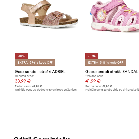
-10%
-10%
EXTRA -5 %* s kodo OFF
EXTRA -5 %* s kodo OFF
Geox sandali otroški ADRIEL
Trenutna cena:
Trenutna cena:
33,99 €
41,99 €
Redna cena:
49,90 €
Redna cena:
59,90 €
Najnižja cena za obdobje 30 dni pred znižanjem:
Najnižja cena za obdobje 30 dni pred zni
37,99 €
46,99 €