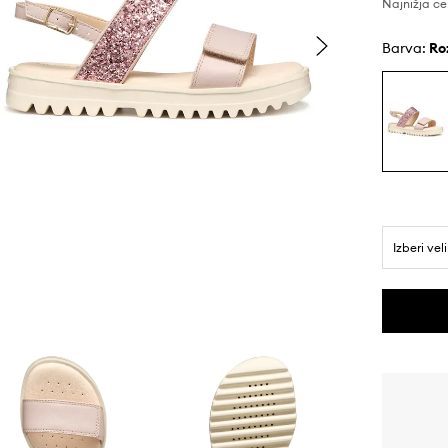
Najnižja ce
Barva:
r
Izberi vel