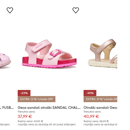
-23%
-30%
EXTRA -5 %* s kodo OFF
EXTRA -5 %* s kodo OFF
Geox sandali otroški SANDAL FUSBETTO
Geox sandali otroški SANDAL CHALKI
Otroški sandali Geox SAND
Trenutna cena:
Trenutna cena:
37,99 €
40,99 €
Redna cena:
49,90 €
Redna cena:
58,99 €
nižanjem:
Najnižja cena za obdobje 30 dni pred znižanjem:
Najnižja cena za obdobje 30 dni pred 
49,90 €
58,99 €