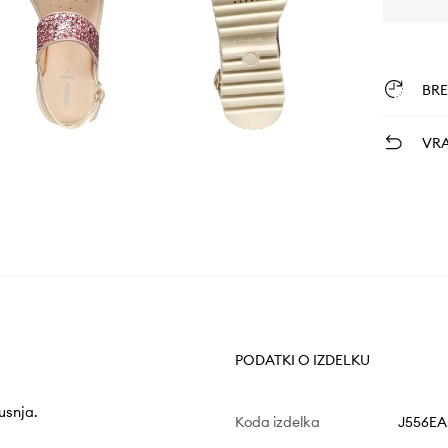
BR
VRA
PODATKI O IZDELKU
usnja.
Koda izdelka
J556EA