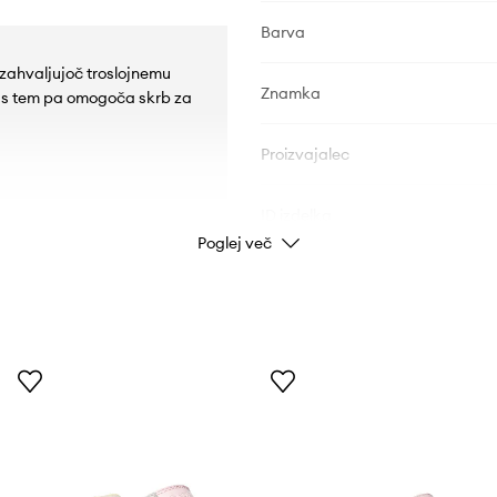
Barva
 zahvaljujoč troslojnemu
Znamka
, s tem pa omogoča skrb za
Proizvajalec
ID izdelka
Poglej več