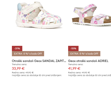
-31%
-15%
EXTRA -5 %* s kodo OFF
EXTRA -5 %* s kodo OFF
Otroški sandali Geox SANDAL ZAPITO
Geox otroški sandali ADRIEL
Trenutna cena:
Trenutna cena:
33,99 €
41,99 €
Redna cena:
49,90 €
Redna cena:
49,90 €
Najnižja cena za obdobje 30 dni pred znižanjem:
Najnižja cena za obdobje 30 dni pred zni
49,90 €
49,90 €