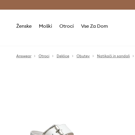
Brezplačna dostava in vračila (v vrednosti 80 € in več) >
Ženske
Moški
Otroci
Vse Za Dom
Answear
Otroci
Deklice
Obutev
Natikači in sandali