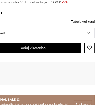
na za obdobje 30 dni pred znižanjem:
39,99 €
 -5%
ela
Tabela velikosti
ikost
Dodaj v košarico
INAL SALE %
Aplikacija
Dodatnih -5 % s kodo: OFF pri naročilu min. 89