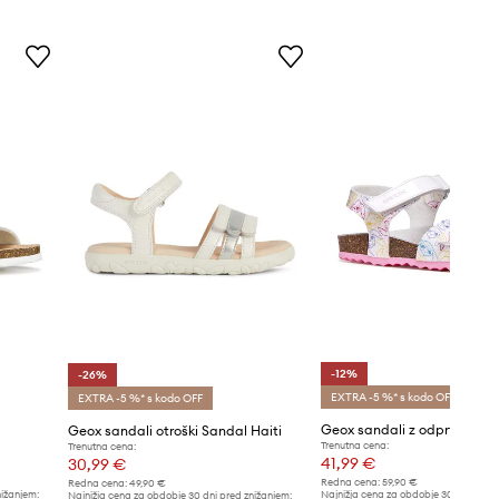
-12%
-26%
EXTRA -5 %* s kodo OFF
EXTRA -5 %* s kodo OFF
Geox sandali otroški Sandal Haiti
Trenutna cena:
Trenutna cena:
41,99 €
30,99 €
Redna cena:
59,90 €
Redna cena:
49,90 €
nižanjem:
Najnižja cena za obdobje 30 dni pred 
Najnižja cena za obdobje 30 dni pred znižanjem: