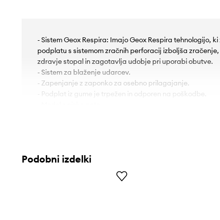
- Sistem Geox Respira: Imajo Geox Respira tehnologijo, ki
podplatu s sistemom zračnih perforacij izboljša zračenje
zdravje stopal in zagotavlja udobje pri uporabi obutve.
- Sistem za blaženje udarcev.
- Zapenjanje z zaponko za osebno prilagajanje.
- Podplat iz gume je trpežen in odporen na poškodbe.
- Model z nizko peto.
Podobni izdelki