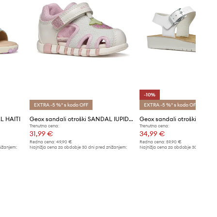
-10%
EXTRA -5 %* s kodo OFF
EXTRA -5 %* s kodo OFF
L HAITI
Geox sandali otroški SANDAL IUPIDOO
Geox sandali otroški COST
Trenutna cena:
Trenutna cena:
31,99 €
34,99 €
Redna cena:
49,90 €
Redna cena:
59,90 €
nižanjem:
Najnižja cena za obdobje 30 dni pred znižanjem:
Najnižja cena za obdobje 30 dni pred 
32,99 €
38,99 €