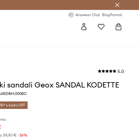
-20 % na prvo naročilo >
Premium Fashion Benefits >
Answear Club
Blog
Pomoč
5.0
ki sandali Geox SANDAL KODETTE
 J45DBH.000BC
%* s kodo OFF
ena:
€
a:
59,90 €
-36%