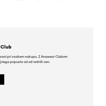
47,99 €
41,99 €
 Club
rihrani pri vsakem nakupu. Z Answear Clubom
jnega popusta od od rednih cen.