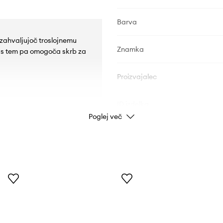
Barva
 zahvaljujoč troslojnemu
Znamka
, s tem pa omogoča skrb za
Proizvajalec
ID izdelka
Poglej več