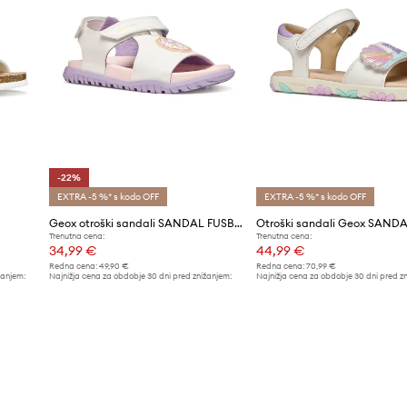
-22%
EXTRA -5 %* s kodo OFF
EXTRA -5 %* s kodo OFF
Geox otroški sandali SANDAL FUSBETTO
Otroški sandali Geox SANDA
Trenutna cena:
Trenutna cena:
34,99 €
44,99 €
Redna cena:
49,90 €
Redna cena:
70,99 €
žanjem:
Najnižja cena za obdobje 30 dni pred znižanjem:
Najnižja cena za obdobje 30 dni pred z
44,90 €
48,99 €