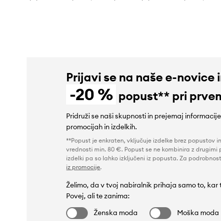
43,99 €
38,99 €
Prijavi se na naše e-novice 
-20 %
popust** pri prve
Pridruži se naši skupnosti in prejemaj informacij
promocijah in izdelkih.
**Popust je enkraten, vključuje izdelke brez popustov i
vrednosti min. 80 €. Popust se ne kombinira z drugimi 
izdelki pa so lahko izključeni iz popusta. Za podrobnost
iz promocije
.
Želimo, da v tvoj nabiralnik prihaja samo to, kar
Povej, ali te zanima:
Ženska moda
Moška moda