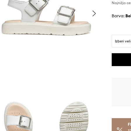
Najnižja ce
Barva:
b
Izberi vel
F
*