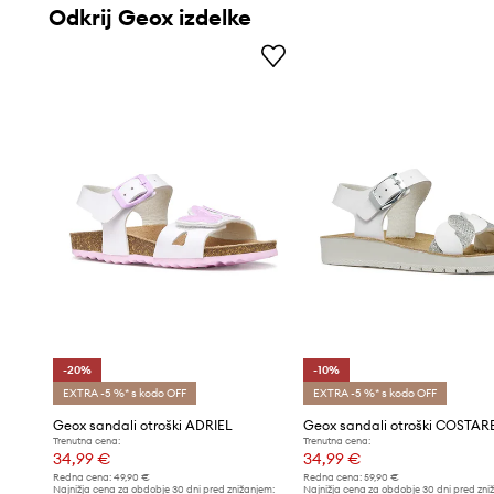
Odkrij Geox izdelke
-20%
-10%
EXTRA -5 %* s kodo OFF
EXTRA -5 %* s kodo OFF
Geox sandali otroški ADRIEL
Geox sandali otroški COSTARE
Trenutna cena:
Trenutna cena:
34,99 €
34,99 €
Redna cena:
49,90 €
Redna cena:
59,90 €
Najnižja cena za obdobje 30 dni pred znižanjem:
Najnižja cena za obdobje 30 dni pred zni