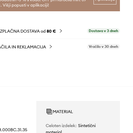
. Višji popusti v aplikaciji!
EZPLAČNA DOSTAVA od
80 €
Dostava v 3 dneh
ČILA IN REKLAMACIJA
Vračilo v 30 dneh
MATERIAL
Celoten izdelek
:
Sintetični
.000BC.31.35
material