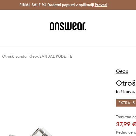
Dostava v 3 dneh >
FINAL SALE %! Dodatni popusti v aplikaciji
Prihrani z vpisom v Answear Club >
Preveri
Otroški sandali Geox SANDAL KODETTE
Geox
Otroš
bež barva,
EXTRA -5 
Trenutna c
37,99 
Redna cen