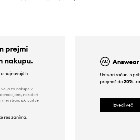
49,90 €
22,99 €
in prejmi
m nakupu.
Answear
e o najnovejših
Ustvari račun in p
prejmeš do
20%
tra
n velja za nakupe v
promocijami, nekateri
i glej stran:
izključitve
Izvedi več
 te res zanima.