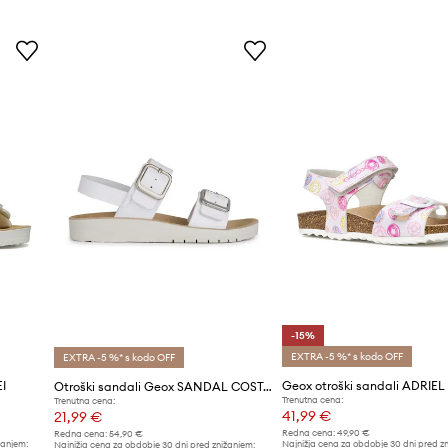
-15%
EXTRA -5 %* s kodo OFF
EXTRA -5 %* s kodo OFF
I
Geox otroški sandali ADRIEL
Otroški sandali Geox SANDAL COSTAREI
Trenutna cena:
Trenutna cena:
41,99 €
21,99 €
Redna cena:
49,90 €
Redna cena:
54,90 €
žanjem:
Najnižja cena za obdobje 30 dni pred z
Najnižja cena za obdobje 30 dni pred znižanjem: