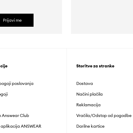
Prijavi me
cije
Storitve za stranke
 pogoji poslovanja
Dostava
goji
Načini plačila
Reklamacija
 Answear Club
Vračila/Odstop od pogodbe
 aplikacija ANSWEAR
Darilne kartice