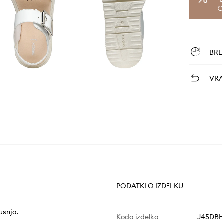
€
BR
VRA
PODATKI O IZDELKU
usnja.
Koda izdelka
J45DBH