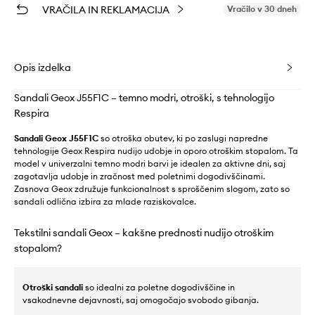
VRAČILA IN REKLAMACIJA
Vračilo v 30 dneh
Opis izdelka
Sandali Geox J55F1C – temno modri, otroški, s tehnologijo
Respira
Sandali Geox J55F1C
so otroška obutev, ki po zaslugi napredne
tehnologije Geox Respira nudijo udobje in oporo otroškim stopalom. Ta
model v univerzalni temno modri barvi je idealen za aktivne dni, saj
zagotavlja udobje in zračnost med poletnimi dogodivščinami.
Zasnova Geox združuje funkcionalnost s sproščenim slogom, zato so
sandali odlična izbira za mlade raziskovalce.
Tekstilni sandali Geox – kakšne prednosti nudijo otroškim
stopalom?
Otroški sandali
so idealni za poletne dogodivščine in
vsakodnevne dejavnosti, saj omogočajo svobodo gibanja.