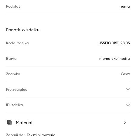
Podplat
guma
Podatki o izdelku
Koda izdelka
J55F1C.01511.28.35
Barva
mornarsko modra
Znamka
Geox
Proizvajalec
ID izdelka
Material
Zgornji del
:
Tekstilni material