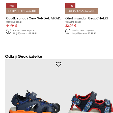
-15%
-11%
EXTRA -5 %* s kodo OFF
EXTRA -5 %* s kodo OFF
Otroški sandali Geox SANDAL AIRADYUM
Otroški sandali Geox CHALKI
Trenutna cena:
Trenutna cena:
44,99 €
22,99 €
Redna cena:
59,90 €
Redna cena:
39,90 €
Najnižja cena:
52,99 €
Najnižja cena:
25,99 €
Odkrij Geox izdelke