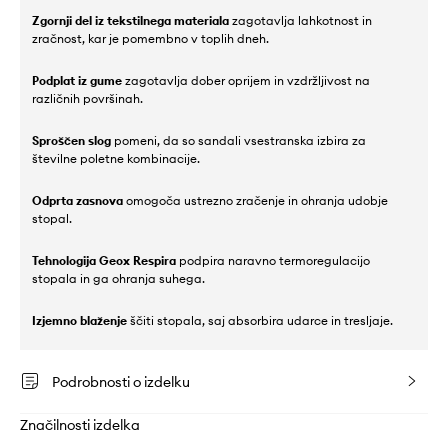
Zgornji del iz tekstilnega materiala
zagotavlja lahkotnost in
zračnost, kar je pomembno v toplih dneh.
Podplat iz gume
zagotavlja dober oprijem in vzdržljivost na
različnih površinah.
Sproščen slog
pomeni, da so sandali vsestranska izbira za
številne poletne kombinacije.
Odprta zasnova
omogoča ustrezno zračenje in ohranja udobje
stopal.
Tehnologija Geox Respira
podpira naravno termoregulacijo
stopala in ga ohranja suhega.
Izjemno blaženje
ščiti stopala, saj absorbira udarce in tresljaje.
Podrobnosti o izdelku
Značilnosti izdelka