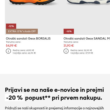
-12%
EXTRA -5 %* s kodo OFF
-16%
Otroški sandali Geox BOREALIS
Otroški sandali Geox SANDAL 
Trenutna cena:
Trenutna cena:
54,99 €
31,90 €
Redna cena:
69,90 €
Redna cena:
52,90 €
Najnižja cena:
62,90 €
Najnižja cena:
37,99 €
Prijavi se na naše e-novice in prejmi
-20 %
popust** pri prvem nakupu.
Pridruži se naši skupnosti in prejemaj informacije o najnovejših