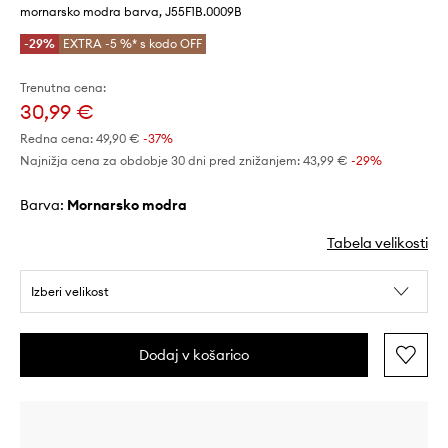
mornarsko modra barva, J55F1B.0009B
-29%
EXTRA -5 %* s kodo OFF
Trenutna cena:
30,99 €
Redna cena:
49,90 €
-37%
Najnižja cena za obdobje 30 dni pred znižanjem:
43,99 €
 -29%
Barva:
mornarsko modra
Tabela velikosti
Izberi velikost
Dodaj v košarico