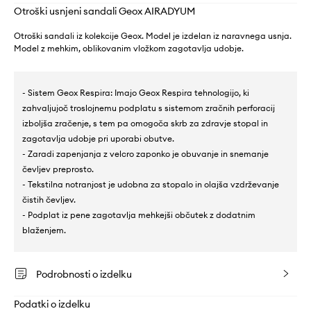
Otroški usnjeni sandali Geox AIRADYUM
Otroški sandali iz kolekcije Geox. Model je izdelan iz naravnega usnja.
Model z mehkim, oblikovanim vložkom zagotavlja udobje.
- Sistem Geox Respira: Imajo Geox Respira tehnologijo, ki
zahvaljujoč troslojnemu podplatu s sistemom zračnih perforacij
izboljša zračenje, s tem pa omogoča skrb za zdravje stopal in
zagotavlja udobje pri uporabi obutve.
- Zaradi zapenjanja z velcro zaponko je obuvanje in snemanje
čevljev preprosto.
- Tekstilna notranjost je udobna za stopalo in olajša vzdrževanje
čistih čevljev.
- Podplat iz pene zagotavlja mehkejši občutek z dodatnim
blaženjem.
Podrobnosti o izdelku
Podatki o izdelku