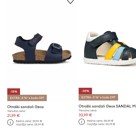
-35%
-15%
EXTRA -5 %* s kodo OFF
EXTRA -5 %* s kodo OFF
Otroški sandali Geox
Trenutna cena:
Trenutna cena:
33,99 €
21,99 €
Redna cena:
58,99 €
Redna cena:
39,90 €
Najnižja cena:
52,99 €
Najnižja cena:
25,99 €