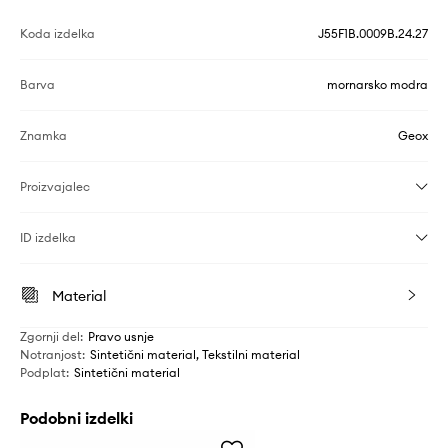
Koda izdelka
J55F1B.0009B.24.27
Barva
mornarsko modra
Znamka
Geox
Proizvajalec
ID izdelka
Material
Zgornji del
:
Pravo usnje
Notranjost
:
Sintetični material, Tekstilni material
Podplat
:
Sintetični material
Podobni izdelki