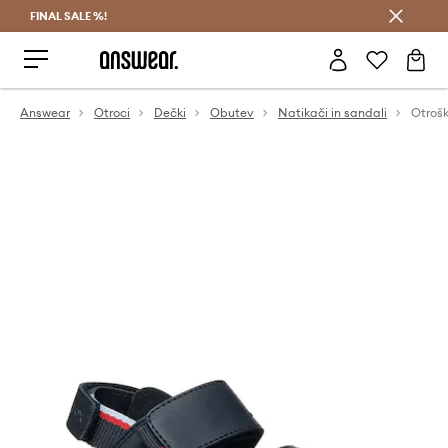
FINAL SALE %!
Prihrani z vpisom v Answear Club >
Answear
Otroci
Dečki
Obutev
Natikači in sandali