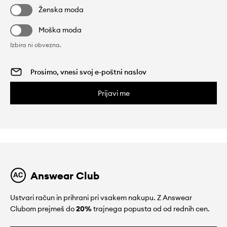
Ženska moda
Moška moda
Izbira ni obvezna.
Prijavi me
Answear Club
Ustvari račun in prihrani pri vsakem nakupu. Z Answear
Clubom prejmeš do
20%
trajnega popusta od od rednih cen.