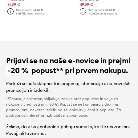
31,99 €
49,99 €
Redna cena:
49,90 €
Redna cena:
69,90 €
Najnižja cena:
34,99 €
Najnižja cena:
62,90 €
Prijavi se na naše e-novice in prejmi
-20 %
popust** pri prvem nakupu.
Pridruži se naši skupnosti in prejemaj informacije o najnovejših
promocijah in izdelkih.
**Popust je enkraten, vključuje izdelke brez popustov in velja za
nakupe v vrednosti min. 80 €. Popust se ne kombinira z drugimi
promocijami, nekateri izdelki pa so lahko izključeni iz popusta. Za
podrobnosti glej stran:
izključitve iz promocije
.
Želimo, da v tvoj nabiralnik prihaja samo to, kar te res zanima.
Povej, ali te zanima: