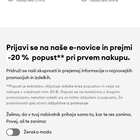
Najnižja cena:
27,99 €
Najnižja cena:
59,99 €
Prijavi se na naše e-novice in prejmi
-20 %
popust** pri prvem nakupu.
Pridruži se naši skupnosti in prejemaj informacije o najnovejših
promocijah in izdelkih.
**Popust je enkraten, vključuje izdelke brez popustov in velja za
nakupe v vrednosti min. 80 €. Popust se ne kombinira z drugimi
promocijami, nekateri izdelki pa so lahko izključeni iz popusta. Za
podrobnosti glej stran:
izključitve iz promocije
.
Želimo, da v tvoj nabiralnik prihaja samo to, kar te res zanima.
Povej, ali te zanima:
Ženska moda