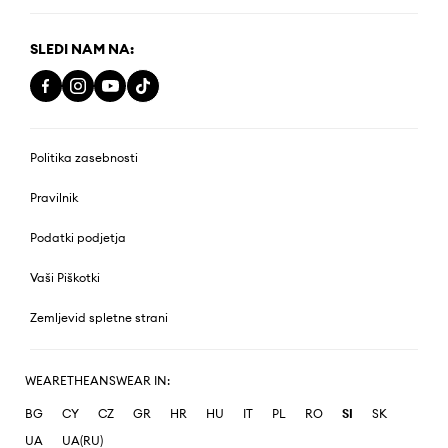
SLEDI NAM NA:
Politika zasebnosti
Pravilnik
Podatki podjetja
Vaši Piškotki
Zemljevid spletne strani
WEARETHEANSWEAR IN:
BG
CY
CZ
GR
HR
HU
IT
PL
RO
SI
SK
UA
UA(RU)