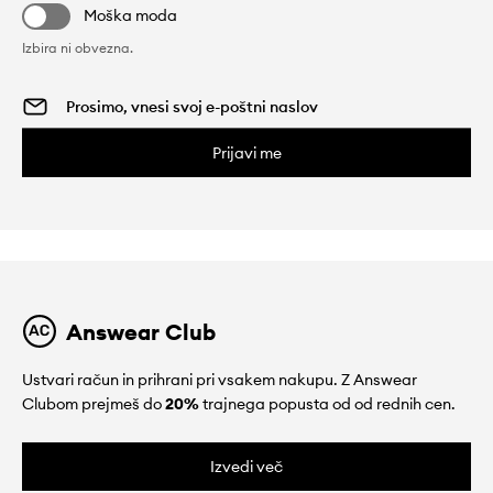
Moška moda
Izbira ni obvezna.
Prijavi me
Answear Club
Ustvari račun in prihrani pri vsakem nakupu. Z Answear
Clubom prejmeš do
20%
trajnega popusta od od rednih cen.
Izvedi več