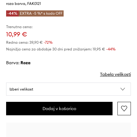
roza barva, FAK0121
-44%
EXTRA -5 %* s kodo OFF
Trenutna cena:
10,99 €
Redna cena:
39,90 €
-72%
Najnižja cena za obdobje 30 dni pred znižanjem:
19,95 €
 -44%
Barva:
roza
Tabela velikosti
Izberi velikost
Dodaj v košarico