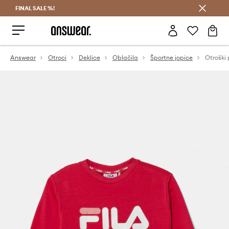
FINAL SALE %!
Prihrani z vpisom v Answear Club >
Answear
Otroci
Deklice
Oblačila
Športne jopice