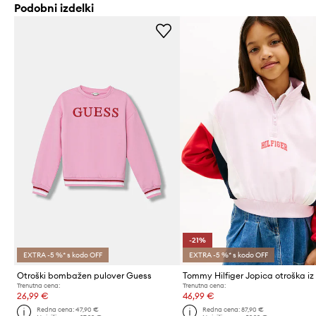
Podobni izdelki
-21%
EXTRA -5 %* s kodo OFF
EXTRA -5 %* s kodo OFF
Otroški bombažen pulover Guess
Trenutna cena:
Trenutna cena:
26,99 €
46,99 €
Redna cena:
47,90 €
Redna cena:
87,90 €