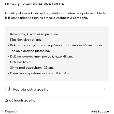
Otroški pulover Fila BABINA GREDA
Otroški pulover iz kolekcije Fila, izdelan iz pletenine s potiskom. Model
iz izjemno udobne tkanine z visoko vsebnostjo bombaža.
- Raven kroj, ki ne blokira premikov.
- Klasičen okrogel izrez.
- Rokavi in spodnji rob so zaključeni z udobnim elastičnim robom.
- Tanka, elastična pletenina.
- Dolžina rokavov (merjeno od izreza): 49 cm.
- Dolžina: 46 cm.
- Širina pod pazduhami: 39 cm.
- Dimenzije so podane za višino: 110 - 116 cm.
Podrobnosti o izdelku
Značilnosti izdelka
Kapuca
brez kapuce