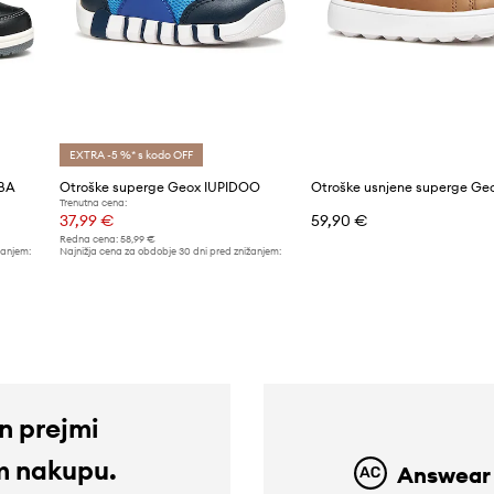
EXTRA -5 %* s kodo OFF
IBA
Otroške superge Geox IUPIDOO
Trenutna cena:
37,99 €
59,90 €
Redna cena:
58,99 €
žanjem:
Najnižja cena za obdobje 30 dni pred znižanjem:
41,99 €
in prejmi
m nakupu.
Answear