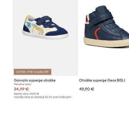
EXTRA -5 %* s kodo OFF
Garvalin superge otroške
Otroške superge Geox BISLI
Trenutna cena:
34,99 €
49,90 €
Redna cena:
49,90 €
Najnižja cena za obdobje 30 dni pred znižanjem:
37,99 €