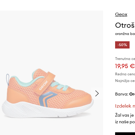
Geox
Otroš
oranžna ba
-50%
Trenutna c
19,95 €
Redna cen
Najnižja ce
Barva:
o
Izdelek n
Žal vas je
iz naše p