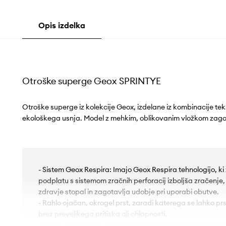
Opis izdelka
Otroške superge Geox SPRINTYE
Otroške superge iz kolekcije Geox, izdelane iz kombinacije tek
ekološkega usnja. Model z mehkim, oblikovanim vložkom zago
- Sistem Geox Respira: Imajo Geox Respira tehnologijo, ki
podplatu s sistemom zračnih perforacij izboljša zračenje
zdravje stopal in zagotavlja udobje pri uporabi obutve.
- Rahlo ojačan, okrogel prst, zaradi katerega se lahko prst
brez prevelikega pritiska ali ohlapnosti.
- Utrjen števec pete stabilizira peto in drži stopalo v čev