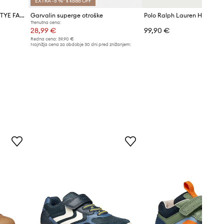
EXTRA -5 %* s kodo OFF
Otroške superge Geox SPRINTYE FAST IN
Garvalin superge otroške
Trenutna cena:
28,99 €
99,90 €
Redna cena:
39,90 €
Najnižja cena za obdobje 30 dni pred znižanjem:
31,99 €