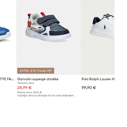
EXTRA -5 %* s kodo OFF
Otroške superge Geox SPRINTYE FAST IN
Garvalin superge otroške
Trenutna cena:
28,99 €
99,90 €
Redna cena:
39,90 €
Najnižja cena za obdobje 30 dni pred znižanjem:
31,99 €