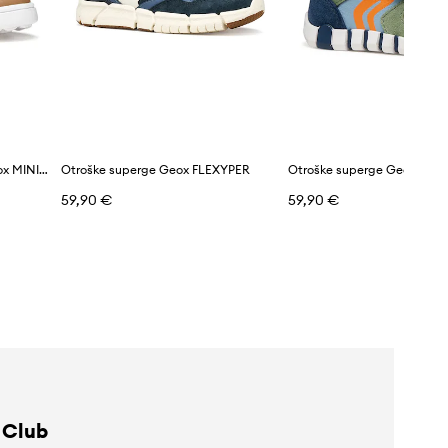
Otroške usnjene superge Geox MINICUB
Otroške superge Geox FLEXYPER
Otroške superge Geox IUP
59,90 €
59,90 €
 Club