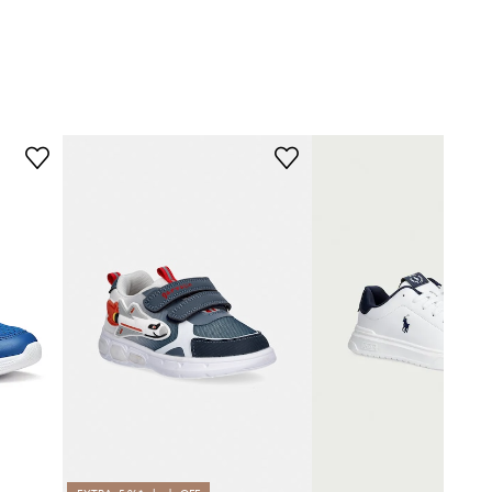
oranžna
Geox