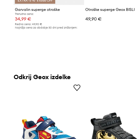
EXTRA -5 %* s kodo OFF
Garvalin superge otroške
Otroške superge Geox BISLI
Trenutna cena:
34,99 €
49,90 €
Redna cena:
49,90 €
Najnižja cena za obdobje 30 dni pred znižanjem:
37,99 €
Odkrij Geox izdelke