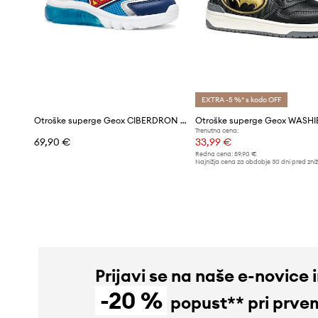
EXTRA -5 %* s kodo OFF
Otroške superge Geox CIBERDRON x Superman
Otroške superge Geox WASH
Trenutna cena:
69,90 €
33,99 €
Redna cena:
59,90 €
Najnižja cena za obdobje 30 dni pred zni
35,99 €
Prijavi se na naše e-novice 
-20 %
popust** pri prve