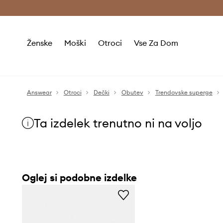
Brezplačna dostava in vračila (v vrednosti 80 € in več) >
Ženske
Moški
Otroci
Vse Za Dom
Answear
Otroci
Dečki
Obutev
Trendovske superge
Ta izdelek trenutno ni na voljo
Oglej si podobne izdelke