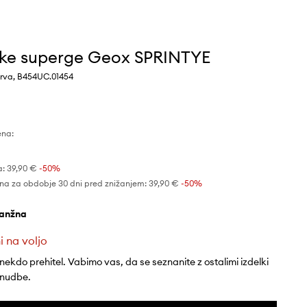
ke superge Geox SPRINTYE
rva, B454UC.01454
ena:
a:
39,90 €
-50%
na za obdobje 30 dni pred znižanjem:
39,90 €
 -50%
ranžna
i na voljo
 nekdo prehitel. Vabimo vas, da se seznanite z ostalimi izdelki
onudbe.