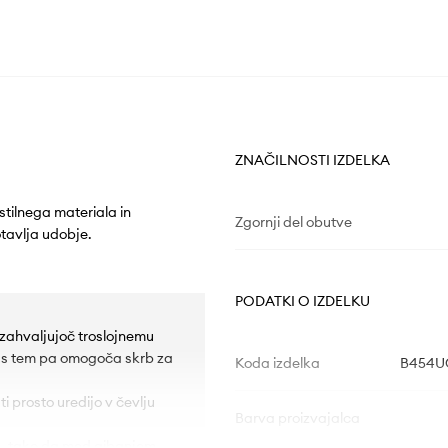
ZNAČILNOSTI IZDELKA
stilnega materiala in
Zgornji del obutve
tavlja udobje.
PODATKI O IZDELKU
 zahvaljujoč troslojnemu
, s tem pa omogoča skrb za
Koda izdelka
B454UC
i prosto uredijo v čevlju
Barva proizvajalca
lju, tako da med gibanjem