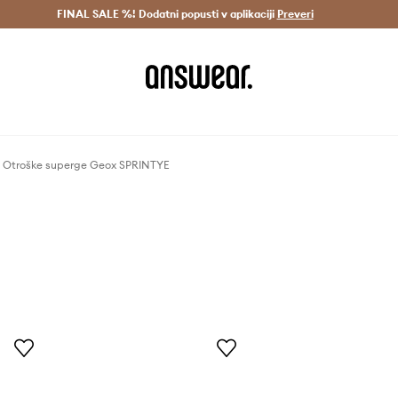
Dostava v 3 dneh >
FINAL SALE %! Dodatni popusti v aplikaciji
Prihrani z vpisom v Answear Club >
Preveri
Otroške superge Geox SPRINTYE