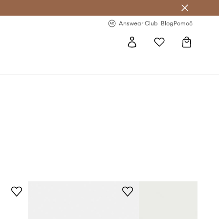
-20 % na prvo naročilo >
Premium Fashion Benefits >
Answear Club
Blog
Pomoč