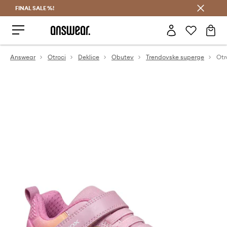
FINAL SALE %!
Prihrani z vpisom v Answear Club >
Answear
Otroci
Deklice
Obutev
Trendovske superge