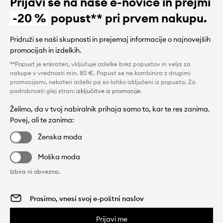
Prijavi se na naše e-novice in prejmi
-20 %
popust** pri prvem nakupu.
Pridruži se naši skupnosti in prejemaj informacije o najnovejših
promocijah in izdelkih.
**Popust je enkraten, vključuje izdelke brez popustov in velja za
nakupe v vrednosti min. 80 €. Popust se ne kombinira z drugimi
promocijami, nekateri izdelki pa so lahko izključeni iz popusta. Za
podrobnosti glej stran:
izključitve iz promocije
.
Želimo, da v tvoj nabiralnik prihaja samo to, kar te res zanima.
Povej, ali te zanima:
Ženska moda
Moška moda
Izbira ni obvezna.
Prijavi me