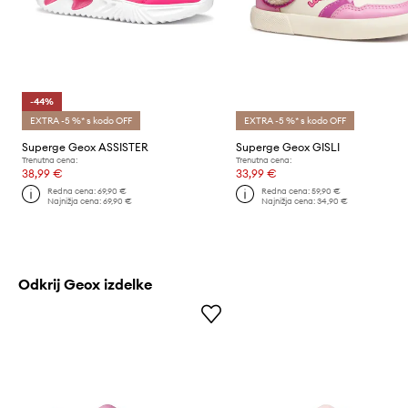
-44%
EXTRA -5 %* s kodo OFF
EXTRA -5 %* s kodo OFF
Superge Geox ASSISTER
Superge Geox GISLI
Trenutna cena:
Trenutna cena:
38,99 €
33,99 €
Redna cena:
69,90 €
Redna cena:
59,90 €
Najnižja cena:
69,90 €
Najnižja cena:
34,90 €
Odkrij Geox izdelke