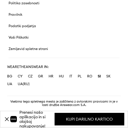
Politika zasebnosti
Pravilnik
Podatki podjetja
Vaši Piškotki
Zemljevid spletne strani
WEARETHEANSWEAR IN:
BG
CY
CZ
GR
HR
HU
IT
PL
RO
SI
SK
UA
UA(RU)
Vsebina tega spletnega mesta je zaščitena z avtorskimi pravicami in je v
lasti družbe Answear.com S.A.
Prenesi našo
aplikacijo in si
KUPI DARILNO KARTICO
olajšaj
nakupovanje!