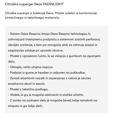
Otroške superge Geox FADINLIGHT
Otroške superge iz kolekcije Geox. Model izdelan iz kombinacije
sintetičnega in tekstilnega materiala.
- Sistem Geox Respira: Imajo Geox Respira tehnologijo, ki
zahvaljujoč troslojnemu podplatu s sistemom zračnih perforacij
izboljša zračenje, s tem pa omogoča skrb za zdravje stopal in
zagotavlja udobje pri uporabi obutve.
- Model z vgrajenimi lučmi, ki se vklopijo z gumbom na zgornjem
delu.
- Okrogla, rahlo utrjena kapica.
- Podplat iz gume je trpežen in odporen na poškodbe.
- Zaradi elastičnih vezalk in zapenjanja z velcro je obutev
enostavno obuti in sezuti.
- Model s tekstilno podlogo.
- Vložek, ki ga je mogoče odstraniti in zlahka očistiti.
- Z zanko na zadnjem delu je mogoče čevelj lažje natakniti na
stopalo in ga lažje sleči.