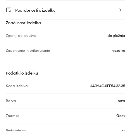
Podrobnosti o izdelku
Značilnosti izdelka
Zgornji del obutve
do gležnja
Zapenjanje in prilagajanje
vezalke
Podatki o izdelku
Koda izdelka
J46M4C.0EE54.32.35
Barva
roza
Znamka
Geox
Proizvajalec