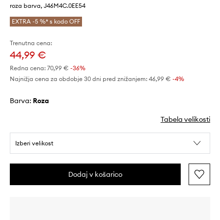
roza barva, J46M4C.0EE54
EXTRA -5 %* s kodo OFF
Trenutna cena:
44,99 €
Redna cena:
70,99 €
-36%
Najnižja cena za obdobje 30 dni pred znižanjem:
46,99 €
 -4%
Barva:
roza
Tabela velikosti
Izberi velikost
Dodaj v košarico