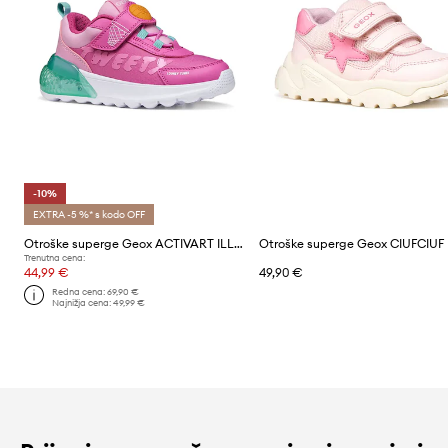
-10%
EXTRA -5 %* s kodo OFF
Otroške superge Geox ACTIVART ILLUMINUS x Looney Tunes
Otroške superge Geox CIUFCIUF
Trenutna cena:
44,99 €
49,90 €
Redna cena:
69,90 €
Najnižja cena:
49,99 €