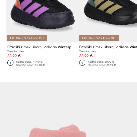
EXTRA -5 %* s kodo OFF
EXTRA -5 %* s kodo OFF
Otroški zimski škornji adidas Winterplay
Trenutna cena:
Trenutna cena:
33,99 €
33,99 €
Redna cena:
49,90 €
Redna cena:
59,90 €
Najnižja cena:
34,90 €
Najnižja cena:
35,99 €