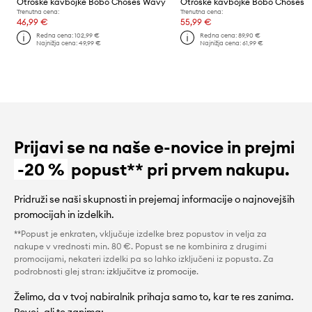
Otroške kavbojke Bobo Choses Wavy
Otroške kavbojke Bobo Choses
Trenutna cena:
Trenutna cena:
46,99 €
55,99 €
Redna cena:
102,99 €
Redna cena:
89,90 €
Najnižja cena:
49,99 €
Najnižja cena:
61,99 €
Prijavi se na naše e-novice in prejmi
-20 %
popust** pri prvem nakupu.
Pridruži se naši skupnosti in prejemaj informacije o najnovejših
promocijah in izdelkih.
**Popust je enkraten, vključuje izdelke brez popustov in velja za
nakupe v vrednosti min. 80 €. Popust se ne kombinira z drugimi
promocijami, nekateri izdelki pa so lahko izključeni iz popusta. Za
podrobnosti glej stran:
izključitve iz promocije
.
Želimo, da v tvoj nabiralnik prihaja samo to, kar te res zanima.