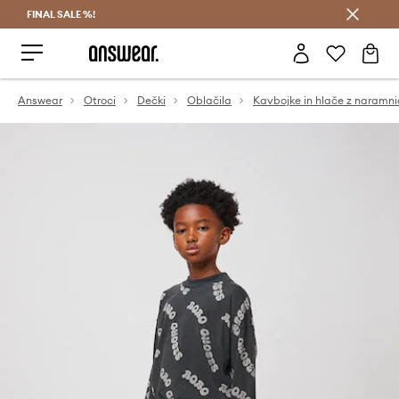
FINAL SALE %!
Prihrani z vpisom v Answear Club >
Answear
Otroci
Dečki
Oblačila
Kavbojke in hlače z naramn