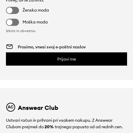
Povej, ali te zanima:
Ženska moda
Moška moda
Izbira ni obvezna.
Prijavi me
Answear Club
Ustvari račun in prihrani pri vsakem nakupu. Z Answear
Clubom prejmeš do
20%
trajnega popusta od od rednih cen.