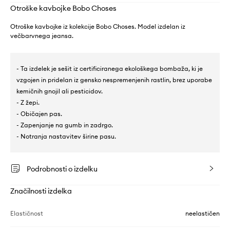
Otroške kavbojke Bobo Choses
Otroške kavbojke iz kolekcije Bobo Choses. Model izdelan iz
večbarvnega jeansa.
- Ta izdelek je sešit iz certificiranega ekološkega bombaža, ki je
vzgojen in pridelan iz gensko nespremenjenih rastlin, brez uporabe
kemičnih gnojil ali pesticidov.
- Z žepi.
- Običajen pas.
- Zapenjanje na gumb in zadrgo.
- Notranja nastavitev širine pasu.
Podrobnosti o izdelku
Značilnosti izdelka
Elastičnost
neelastičen