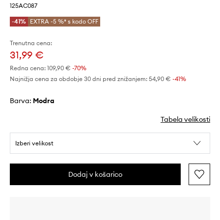
125AC087
-41%
EXTRA -5 %* s kodo OFF
Trenutna cena:
31,99 €
Redna cena:
109,90 €
-70%
Najnižja cena za obdobje 30 dni pred znižanjem:
54,90 €
 -41%
Barva:
modra
Tabela velikosti
Izberi velikost
Dodaj v košarico