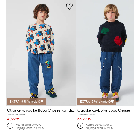
EXTRA -5 %* s kodo OFF
EXTRA -5 %* s kodo OFF
Otroške kavbojke Bobo Choses Roll the dice
Otroške kavbojke Bobo Choses
Trenutna cena:
Trenutna cena:
41,99 €
55,99 €
Redna cena:
79,90 €
Redna cena:
89,90 €
Najnižja cena:
44,99 €
Najnižja cena:
61,99 €