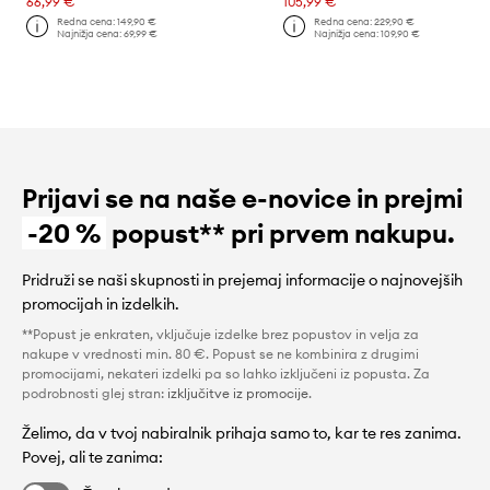
66,99 €
105,99 €
Redna cena:
149,90 €
Redna cena:
229,90 €
Najnižja cena:
69,99 €
Najnižja cena:
109,90 €
Prijavi se na naše e-novice in prejmi
-20 %
popust** pri prvem nakupu.
Pridruži se naši skupnosti in prejemaj informacije o najnovejših
promocijah in izdelkih.
**Popust je enkraten, vključuje izdelke brez popustov in velja za
nakupe v vrednosti min. 80 €. Popust se ne kombinira z drugimi
promocijami, nekateri izdelki pa so lahko izključeni iz popusta. Za
podrobnosti glej stran:
izključitve iz promocije
.
Želimo, da v tvoj nabiralnik prihaja samo to, kar te res zanima.
Povej, ali te zanima: