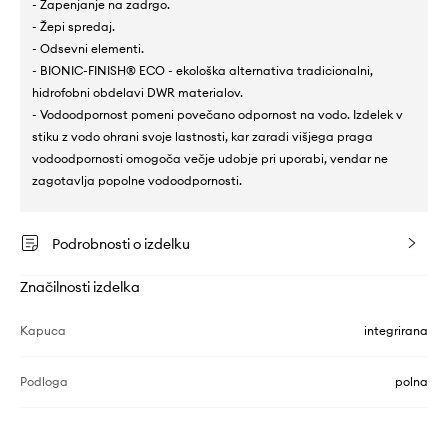
- Zapenjanje na zadrgo.
- Žepi spredaj.
- Odsevni elementi.
- BIONIC-FINISH® ECO - ekološka alternativa tradicionalni,
hidrofobni obdelavi DWR materialov.
- Vodoodpornost pomeni povečano odpornost na vodo. Izdelek v
stiku z vodo ohrani svoje lastnosti, kar zaradi višjega praga
vodoodpornosti omogoča večje udobje pri uporabi, vendar ne
zagotavlja popolne vodoodpornosti.
Podrobnosti o izdelku
Značilnosti izdelka
Kapuca
integrirana
Podloga
polna