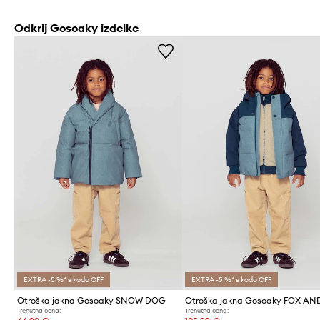
Odkrij Gosoaky izdelke
EXTRA -5 %* s kodo OFF
EXTRA -5 %* s kodo OFF
Otroška jakna Gosoaky SNOW DOG
Trenutna cena:
Trenutna cena: