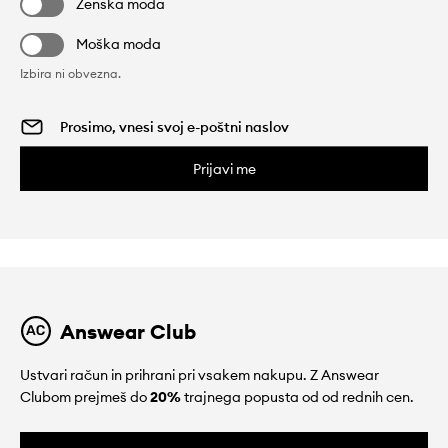
Ženska moda
Moška moda
Izbira ni obvezna.
Prijavi me
Answear Club
Ustvari račun in prihrani pri vsakem nakupu. Z Answear
Clubom prejmeš do
20%
trajnega popusta od od rednih cen.