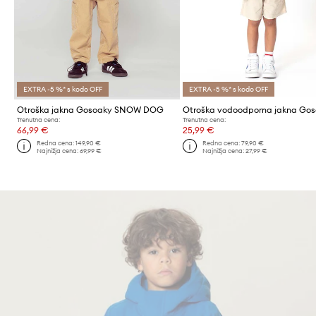
EXTRA -5 %* s kodo OFF
EXTRA -5 %* s kodo OFF
Otroška jakna Gosoaky SNOW DOG
Trenutna cena:
Trenutna cena:
66,99 €
25,99 €
Redna cena:
149,90 €
Redna cena:
79,90 €
Najnižja cena:
69,99 €
Najnižja cena:
27,99 €