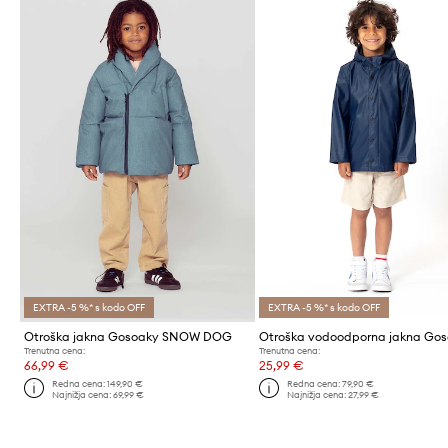
EXTRA -5 %* s kodo OFF
EXTRA -5 %* s kodo OFF
Otroška jakna Gosoaky SNOW DOG
Trenutna cena:
Trenutna cena:
66,99 €
25,99 €
Redna cena:
149,90 €
Redna cena:
79,90 €
Najnižja cena:
69,99 €
Najnižja cena:
27,99 €