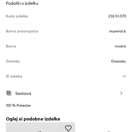
Podatki o izdelku
Koda izdelka
232.9.1.570
Barva proizvajalca
imperial.b
Barva
modra
Znamka
Gosoaky
ID izdelka
Sestava
100 % Poliester
Oglej si podobne izdelke