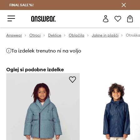
FINAL SALE %!
Prihrani z vpisom v Answear Club >
Answear
Otroci
Deklice
Oblačila
Jakne in plašči
Ta izdelek trenutno ni na voljo
Oglej si podobne izdelke