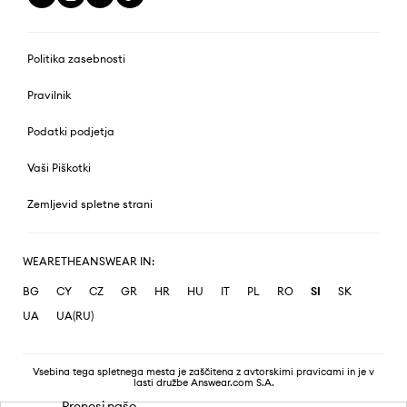
Politika zasebnosti
Pravilnik
Podatki podjetja
Vaši Piškotki
Zemljevid spletne strani
WEARETHEANSWEAR IN:
BG
CY
CZ
GR
HR
HU
IT
PL
RO
SI
SK
UA
UA(RU)
Vsebina tega spletnega mesta je zaščitena z avtorskimi pravicami in je v
lasti družbe Answear.com S.A.
Prenesi našo