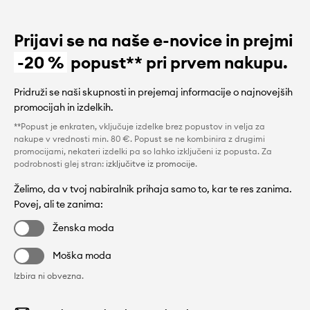
Prijavi se na naše e-novice in prejmi
-20 %
popust** pri prvem nakupu.
Pridruži se naši skupnosti in prejemaj informacije o najnovejših
promocijah in izdelkih.
**Popust je enkraten, vključuje izdelke brez popustov in velja za
nakupe v vrednosti min. 80 €. Popust se ne kombinira z drugimi
promocijami, nekateri izdelki pa so lahko izključeni iz popusta. Za
podrobnosti glej stran:
izključitve iz promocije
.
Želimo, da v tvoj nabiralnik prihaja samo to, kar te res zanima.
Povej, ali te zanima:
Ženska moda
Moška moda
Izbira ni obvezna.