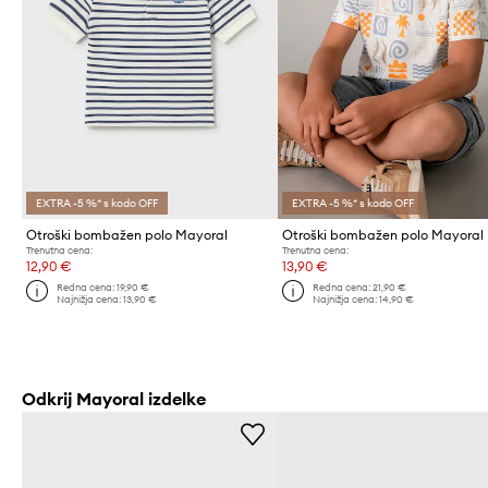
EXTRA -5 %* s kodo OFF
EXTRA -5 %* s kodo OFF
Otroški bombažen polo Mayoral
Otroški bombažen polo Mayoral
Trenutna cena:
Trenutna cena:
12,90 €
13,90 €
Redna cena:
19,90 €
Redna cena:
21,90 €
Najnižja cena:
13,90 €
Najnižja cena:
14,90 €
Odkrij Mayoral izdelke