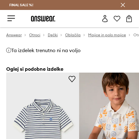
FINAL SALE %!
Prihrani z vpisom v Answear Club >
Answear
Otroci
Dečki
Oblačila
Majice in polo majice
Ot
Ta izdelek trenutno ni na voljo
Oglej si podobne izdelke