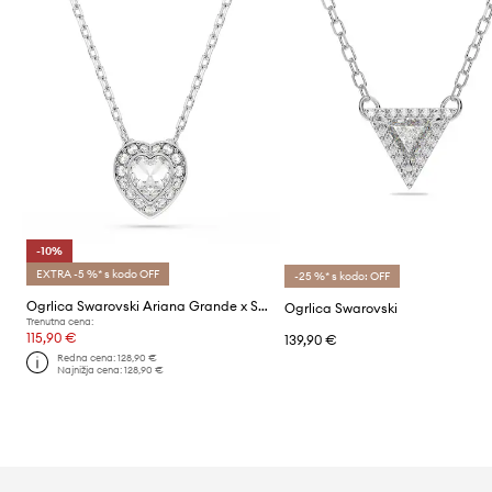
-10%
EXTRA -5 %* s kodo OFF
-25 %* s kodo: OFF
Ogrlica Swarovski Ariana Grande x Swarovski
Ogrlica Swarovski
Trenutna cena:
115,90 €
139,90 €
Redna cena:
128,90 €
Najnižja cena:
128,90 €