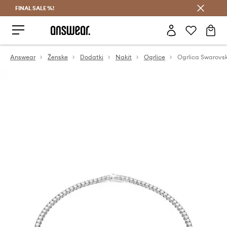
FINAL SALE %!
Prihrani z vpisom v Answear Club >
Answear
Ženske
Dodatki
Nakit
Ogrlice
Ogrlica Swarovs