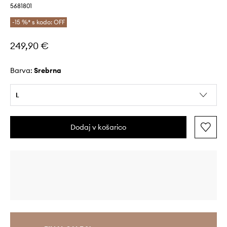
5681801
-15 %* s kodo: OFF
249,90 €
Barva:
srebrna
L
Dodaj v košarico