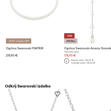
-10%
-15 %* s kodo: OFF
Gift Box
Ogrlica Swarovski MATRIX
Trenutna cena:
219,90 €
178,90 €
Redna cena:
198,90 €
Najnižja cena:
198,90 €
Odkrij Swarovski izdelke