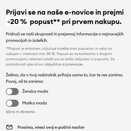
Prijavi se na naše e-novice in prejmi
-20 %
popust** pri prvem nakupu.
Pridruži se naši skupnosti in prejemaj informacije o najnovejših
promocijah in izdelkih.
**Popust je enkraten, vključuje izdelke brez popustov in velja za
nakupe v vrednosti min. 80 €. Popust se ne kombinira z drugimi
promocijami, nekateri izdelki pa so lahko izključeni iz popusta. Za
podrobnosti glej stran:
izključitve iz promocije
.
Želimo, da v tvoj nabiralnik prihaja samo to, kar te res zanima.
Povej, ali te zanima:
Ženska moda
Moška moda
Izbira ni obvezna.