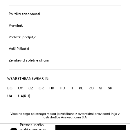
Politika zasebnosti
Pravilnik
Podatki podjetja
Vaši Piškotki
Zemljevid spletne strani
WEARETHEANSWEAR IN:
BG
CY
CZ
GR
HR
HU
IT
PL
RO
SI
SK
UA
UA(RU)
Vsebina tega spletnega mesta je zaščitena z avtorskimi pravicami in je v
lasti družbe Answear.com S.A.
Prenesi našo
aplikacijo in si